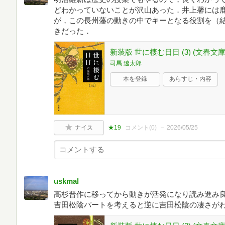
どわかっていないことが沢山あった．井上馨には
が，この長州藩の動きの中でキーとなる役割を（
きだった．
新装版 世に棲む日日 (3) (文春文庫
司馬 遼太郎
本を登録
あらすじ・内容
ナイス
★19
コメント(
0
)
2026/05/25
uskmal
高杉晋作に移ってから動きが活発になり読み進み
吉田松陰パートを考えると逆に吉田松陰の凄さが