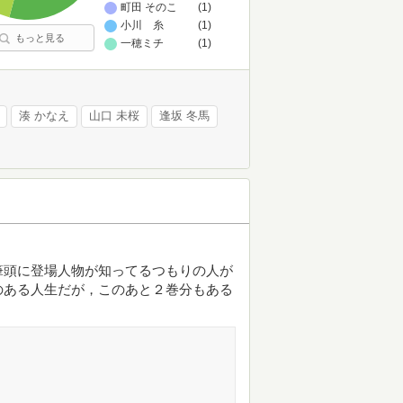
町田 そのこ
(1)
小川 糸
(1)
もっと見る
一穂ミチ
(1)
湊 かなえ
山口 未桜
逢坂 冬馬
筆頭に登場人物が知ってるつもりの人が
のある人生だが，このあと２巻分もある