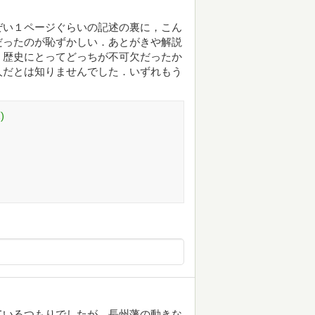
ぜい１ページぐらいの記述の裏に，こん
だったのが恥ずかしい．あとがきや解説
，歴史にとってどっちが不可欠だったか
人だとは知りませんでした．いずれもう
)
ているつもりでしたが，長州藩の動きな