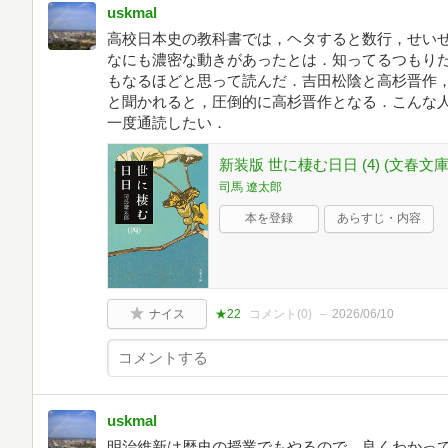
uskmal
高校日本史の教科書では，ヘタすると数行，せい
なにも濃密な動きがあったとは．知ってるつもり
もなるほどと思って読んだ．吉田松陰と高杉晋作
と聞かれると，圧倒的に高杉晋作となる．こんな
一度通読したい．
新装版 世に棲む日日 (4) (文春文庫
司馬 遼太郎
本を登録
あらすじ・内容
ナイス
★22
コメント(
0
)
2026/06/10
uskmal
明治維新は歴史の授業でもやるので，良くわかっ