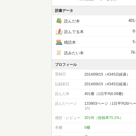
読書データ
401
読んだ本
8
読んでる本
5
積読本
76
読みたい本
プロフィール
登録日
2014/09/15（4345日経過）
記録初日
2014/09/15（4345日経過）
読んだ本
401冊（1日平均0.09冊)
読んだページ
133903ページ（1日平均30ペ
ジ）
感想・レビュー
301件（投稿率75.1%）
本棚
0棚