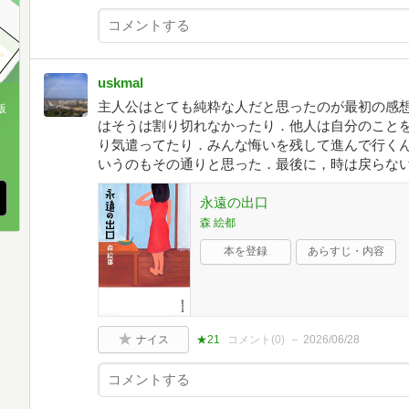
uskmal
主人公はとても純粋な人だと思ったのが最初の感
版
はそうは割り切れなかったり．他人は自分のこと
、
り気遣ってたり．みんな悔いを残して進んで行く
いうのもその通りと思った．最後に，時は戻らな
永遠の出口
森 絵都
本を登録
あらすじ・内容
ナイス
★21
コメント(
0
)
2026/06/28