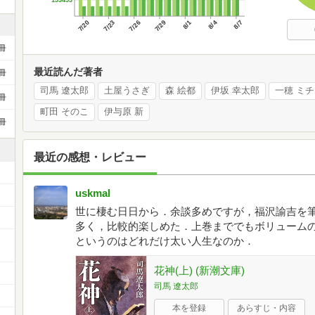
133453
7/20
7/23
7/26
7/29
8/1
8/4
8/7
冊
最近読んだ著者
冊
司馬 遼太郎
土屋うさぎ
森 絵都
伊坂 幸太郎
一穂 ミチ
冊
町田 そのこ
伊与原 新
冊
最近の感想・レビュー
uskmal
世に棲む日日から．余談多めですが，福沢諭吉を
多く，比較的楽しめた．上巻まででもボリューム
ー
というのはどれだけ太い人生なのか．
花神(上) (新潮文庫)
司馬 遼太郎
本を登録
あらすじ・内容