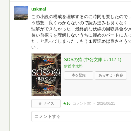
uskmal
この小説の構成を理解するのに時間を要したので
う感想．良くわからないので読み進みも良くなく
理解ができなかった．最終的な伏線の回収具合や
長い前振りを理解しないうちに締めのパートに入
た，と思ってしまった．もう１度読めば良さそう
い．
SOSの猿 (中公文庫 い 117-1)
伊坂 幸太郎
本を登録
あらすじ・内容
ナイス
★16
コメント(
0
)
2026/06/21