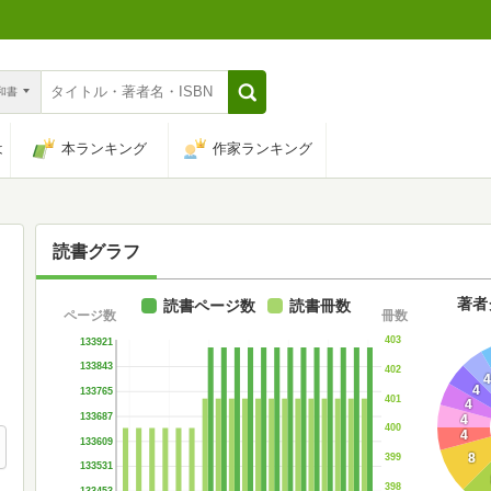
n和書
は
本ランキング
作家ランキング
読書グラフ
著者
読書ページ数
読書冊数
ページ数
冊数
403
133921
133843
402
4
133765
401
4
133687
4
400
4
133609
8
399
133531
398