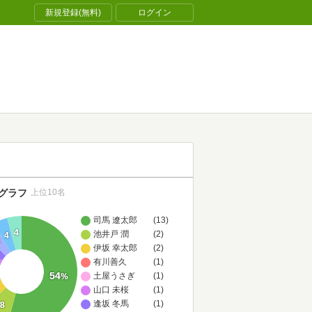
新規登録(無料)
ログイン
グラフ
上位10名
司馬 遼太郎
(13)
4
池井戸 潤
(2)
4
4
伊坂 幸太郎
(2)
有川善久
(1)
54
土屋うさぎ
(1)
%
山口 未桜
(1)
逢坂 冬馬
(1)
8