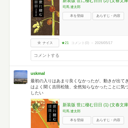
新装版 世に棲む日日 (2) (文春文庫
司馬 遼太郎
本を登録
あらすじ・内容
ナイス
★21
コメント(
0
)
2026/05/17
uskmal
最初の入りはあまり良くなかったが、動きが出て
はよく聞く吉田松陰、全然知らなかったことに気
したい
新装版 世に棲む日日 (1) (文春文庫
司馬 遼太郎
本を登録
あらすじ・内容