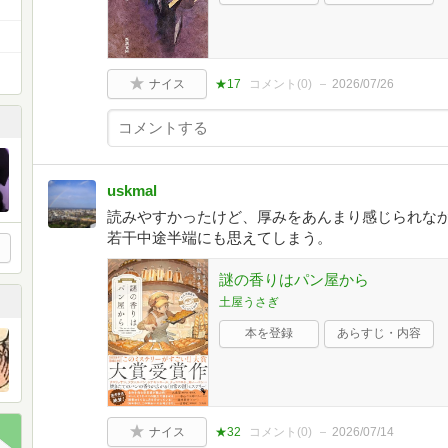
ナイス
★17
コメント(
0
)
2026/07/26
uskmal
読みやすかったけど、厚みをあんまり感じられな
若干中途半端にも思えてしまう。
謎の香りはパン屋から
土屋うさぎ
本を登録
あらすじ・内容
ナイス
★32
コメント(
0
)
2026/07/14