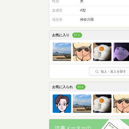
性別
男
血液型
A型
現住所
神奈川県
お気に入り
37人
知人・友人を探す
お気に入られ
35人
読書メーターの