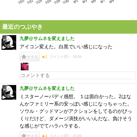
7/24
7/30
8/5
7/20
7/26
8/1
8/7
7/22
7/28
8/3
8/9
最近のつぶやき
九夢@サムネを変えました
アイコン変えた。白黒でいい感じになった
コメント(
0
)
02:09
ナイス
★1
九夢@サムネを変えました
ミスターノーバディ感想。 １は面白かった。2はな
んかファミリー系の安っぽい感じになっちゃった。
ソウル・グッドマンがアクションをしてるのがびっ
くりだけど、ダメージ演技がいいんだな。負けそう
な感じがでてハラハラする。
コメント(
0
)
07/29
ナイス
★4