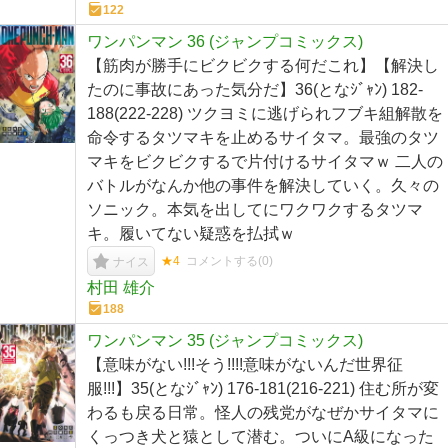
122
ワンパンマン 36 (ジャンプコミックス)
【筋肉が勝手にビクビクする何だこれ】【解決し
たのに事故にあった気分だ】36(となｼﾞｬﾝ) 182-
188(222-228) ツクヨミに逃げられフブキ組解散を
命令するタツマキを止めるサイタマ。最強のタツ
マキをビクビクするで片付けるサイタマｗ 二人の
バトルがなんか他の事件を解決していく。久々の
ソニック。本気を出してにワクワクするタツマ
キ。履いてない疑惑を払拭ｗ
★4
コメントする(
0
)
ナイス
村田 雄介
188
ワンパンマン 35 (ジャンプコミックス)
【意味がない!!!そう!!!!意味がないんだ世界征
服!!!】35(となｼﾞｬﾝ) 176-181(216-221) 住む所が変
わるも戻る日常。怪人の残党がなぜかサイタマに
くっつき犬と猿として潜む。ついにA級になった