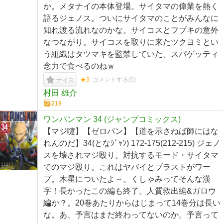
か。メタナイの本体登場。サイタマの偉業を熱く
語るジェノス。ついにサイタマのことがみんなに
知れ渡る流れなのかな。サイコスとフブキの意外
なつながり。サイコスを取りに来たツクヨミとい
う組織はタツマキを監禁していた。スパゲッティ
念力で食べるのねｗ
★3
コメントする(
0
)
ナイス
村田 雄介
219
ワンパンマン 34 (ジャンプコミックス)
【マジ嚔】【ゼロパン】【道を示さねば師にはな
れんのだ】34(となｼﾞｬﾝ) 172-175(212-215) ジェノ
スを壊されマジ殴り。対抗するモード・サイタマ
でのマジ殴り。これはヤバイとブラストがワー
プ。木星についたよ～。くしゃみってそんな漢
字！長かったこの編も終了。人質救出編&ガロウ
編か？。20巻あたりからはじまって14巻分は長い
な。あ、予言はまだ終わってないのか。予言って