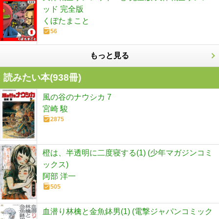
ッド 完全版
くぼたまこと
56
もっと見る
読みたい本(
938
冊)
風の谷のナウシカ 7
宮崎 駿
2875
橙は、半透明に二度寝する(1) (少年マガジンコミ
ックス)
阿部 洋一
505
血潜り林檎と金魚鉢男(1) (電撃ジャパンコミック