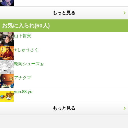
もっと見る
お気に入られ(
60
人)
山下哲実
☥しゅうさく
靴岡シューズぉ
アナクマ
yun.88.yu
もっと見る