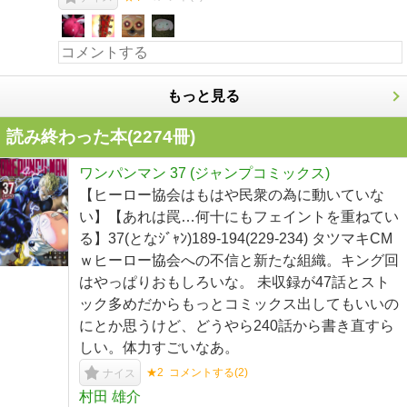
もっと見る
読み終わった本(
2274
冊)
ワンパンマン 37 (ジャンプコミックス)
【ヒーロー協会はもはや民衆の為に動いていな
い】【あれは罠…何十にもフェイントを重ねてい
る】37(となｼﾞｬﾝ)189-194(229-234) タツマキCM
ｗヒーロー協会への不信と新たな組織。キング回
はやっぱりおもしろいな。 未収録が47話とスト
ック多めだからもっとコミックス出してもいいの
にとか思うけど、どうやら240話から書き直すら
しい。体力すごいなあ。
★2
コメントする(
2
)
ナイス
村田 雄介