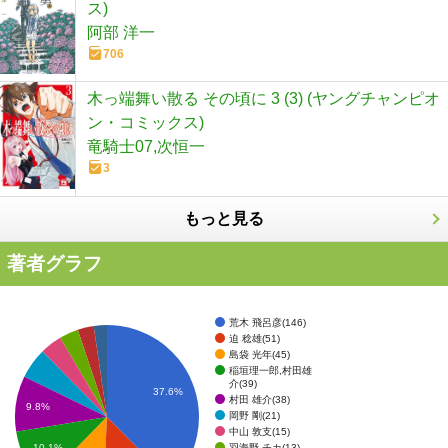
ス)
阿部 洋一
706
木っ端舞い散る その頃に 3 (3) (ヤングチャンピオ
ン・コミックス)
竜騎士07,次恒一
3
もっと見る
著者グラフ
荒木 飛呂彦(146)
迫 稔雄(51)
島袋 光年(45)
稲垣理一郎,村田雄
介(39)
37.6%
村田 雄介(38)
9.8%
岡野 剛(21)
中山 敦支(15)
羽海野 チカ(13)
10.1%