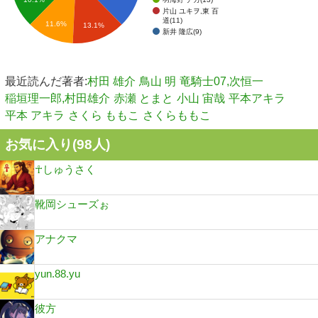
片山 ユキヲ,東 百
道(11)
11.6%
13.1%
新井 隆広(9)
最近読んだ著者:
村田 雄介
鳥山 明
竜騎士07,次恒一
稲垣理一郎,村田雄介
赤瀬 とまと
小山 宙哉
平本アキラ
平本 アキラ
さくら ももこ
さくらももこ
お気に入り(
98
人)
☥しゅうさく
靴岡シューズぉ
アナクマ
yun.88.yu
彼方