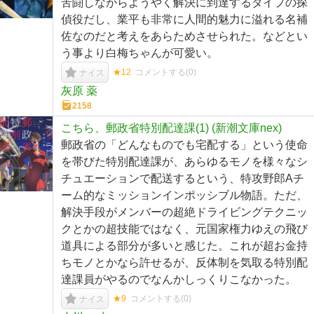
苦闘しながらようやく解決に到達するタイプの探
偵役だし、業平も非常に人間的魅力に溢れる名補
佐なのだと考えをあらためさせられた。などとい
う事より白梅ちゃんが可愛い。
★12
コメントする(
0
)
ナイス
灰原 薬
2158
こちら、郵政省特別配達課(1) (新潮文庫nex)
郵政省の「どんなものでも宅配する」という使命
を帯びた特別配達課が、あらゆるモノを様々なシ
チュエーションで配送するという、特攻野郎Aチ
ーム的なミッションインポッシブル物語。ただ、
解決手段がメンバーの超絶ドライビングテクニッ
クとかの超技能ではなく、元国家権力ゆえの飛び
道具による部分が多いと感じた。これが超お金持
ちモノとかなら許せるが、反体制を気取る特別配
達課員がやるのでなんかしっくりこなかった。
★9
コメントする(
0
)
ナイス