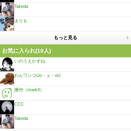
Takeda
まりも
もっと見る
お気に入られ(
10
人)
いのうえかずね
わんワンコUo・ェ・oU
播州（markⅡ）
CCC
Takeda