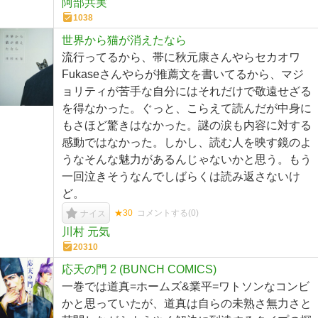
阿部共実
1038
世界から猫が消えたなら
流行ってるから、帯に秋元康さんやらセカオワ
Fukaseさんやらが推薦文を書いてるから、マジ
ョリティが苦手な自分にはそれだけで敬遠せざる
を得なかった。ぐっと、こらえて読んだが中身に
もさほど驚きはなかった。謎の涙も内容に対する
感動ではなかった。しかし、読む人を映す鏡のよ
うなそんな魅力があるんじゃないかと思う。もう
一回泣きそうなんでしばらくは読み返さないけ
ど。
★30
コメントする(
0
)
ナイス
川村 元気
20310
応天の門 2 (BUNCH COMICS)
一巻では道真=ホームズ&業平=ワトソンなコンビ
かと思っていたが、道真は自らの未熟さ無力さと