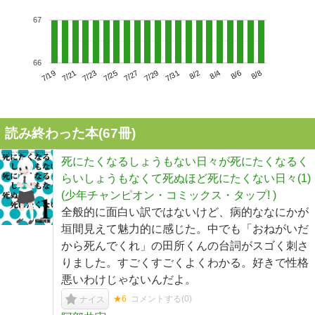
67
66
7/23
7/29
8/4
7/19
7/25
7/31
8/6
7/21
7/27
8/2
8/8
読み終わった本(
67
冊)
死にたくなるしょうもない日々が死にたくなるく
らいしょうもなくて死ぬほど死にたくない日々(1)
(少年チャンピオン・コミックス・タップ! )
全般的に面白い訳ではないけど、病的ななにかが
垣間見えて魅力的に感じた。中でも「おねがいだ
から死んでくれ」の田所くんの台詞がスゴく刺さ
りました。すごくすごくよくわかる。好きで性格
悪いわけじゃないんだよ。
★6
コメントする(
0
)
ナイス