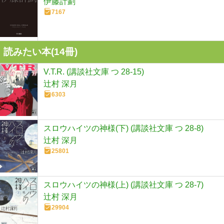
伊藤計劃
7167
読みたい本(
14
冊)
V.T.R. (講談社文庫 つ 28-15)
辻村 深月
6303
スロウハイツの神様(下) (講談社文庫 つ 28-8)
辻村 深月
25801
スロウハイツの神様(上) (講談社文庫 つ 28-7)
辻村 深月
29904