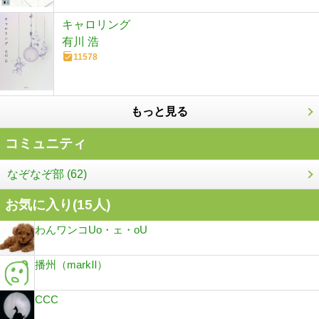
キャロリング
有川 浩
11578
もっと見る
コミュニティ
なぞなぞ部 (62)
お気に入り(
15
人)
わんワンコUo・ェ・oU
播州（markⅡ）
CCC