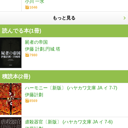
小川 一水
1046
もっと見る
読んでる本(
1
冊)
屍者の帝国
伊藤 計劃,円城 塔
7980
積読本(
2
冊)
ハーモニー〔新版〕 (ハヤカワ文庫 JA イ 7-7)
伊藤計劃
8569
虐殺器官〔新版〕 (ハヤカワ文庫 JA イ 7-6)