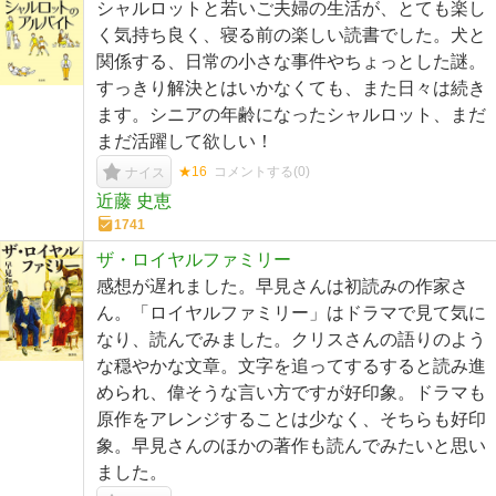
シャルロットと若いご夫婦の生活が、とても楽し
く気持ち良く、寝る前の楽しい読書でした。犬と
関係する、日常の小さな事件やちょっとした謎。
すっきり解決とはいかなくても、また日々は続き
ます。シニアの年齢になったシャルロット、まだ
まだ活躍して欲しい！
★16
コメントする(
0
)
ナイス
近藤 史恵
1741
ザ・ロイヤルファミリー
感想が遅れました。早見さんは初読みの作家さ
ん。「ロイヤルファミリー」はドラマで見て気に
なり、読んでみました。クリスさんの語りのよう
な穏やかな文章。文字を追ってするすると読み進
められ、偉そうな言い方ですが好印象。ドラマも
原作をアレンジすることは少なく、そちらも好印
象。早見さんのほかの著作も読んでみたいと思い
ました。