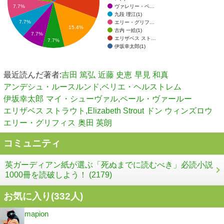
ヴァレリー・ペ…
7.7%
九段 理江(1)
7.7%
エリー・グリフ…
15.4%
古内 一絵(1)
7.7%
エリザベス スト…
7.7%
伊坂幸太郎(1)
最近読んだ著者:
吉田 篤弘
近藤 史恵
早見 和真
アンデシュ・ルースルンド,ベリエ・ヘルストレム
伊坂幸太郎
マイ・シューヴァル,ペール・ヴァールー
エリザベス ストラウト,Elizabeth Strout
ドン ウィンズロウ
エリー・グリフィス
奥田 英朗
コミュニティ
英ガーディアン紙が選ぶ「死ぬまでに読むべき」必読小説
1000冊を読破しよう！ (2179)
お気に入り(
332
人)
mapion