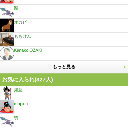
翳
オカピー
ももけん
Kanako OZAKI
もっと見る
お気に入られ(
327
人)
如意
mapion
翳