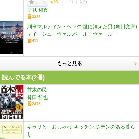
★23
コメントする(
0
)
ナイス
早見 和真
3382
刑事マルティン・ベック 煙に消えた男 (角川文庫)
マイ・シューヴァル,ペール・ヴァールー
411
もっと見る
読んでる本(
2
冊)
首木の民
誉田 哲也
2476
キラリと、おしゃれ: キッチンガ-デンのある暮ら
し