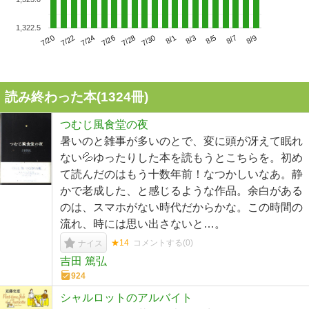
1,322.5
7/24
7/30
8/5
7/20
7/26
8/1
8/7
7/22
7/28
8/3
8/9
読み終わった本(
1324
冊)
つむじ風食堂の夜
暑いのと雑事が多いのとで、変に頭が冴えて眠れ
ない💦ゆったりした本を読もうとこちらを。初め
て読んだのはもう十数年前！なつかしいなあ。静
かで老成した、と感じるような作品。余白がある
のは、スマホがない時代だからかな。この時間の
流れ、時には思い出さないと…。
★14
コメントする(
0
)
ナイス
吉田 篤弘
924
シャルロットのアルバイト