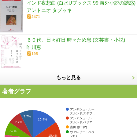
インド夜想曲 (白水Uブックス 99 海外小説の誘惑)
アントニオ タブッキ
2471
６０代、日々好日 時々ため息 (文芸書・小説)
唯川恵
195
もっと見る
著者グラフ
アンデシュ・ルー
スルンド,ステフ…
7.7%
アンデシュ・ルー
15.4%
スルンド,ベリエ…
7.7%
吉田 修一(2)
7.7%
ヴァレリー・ぺラ
15.4%
ン(1)