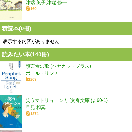
津端 英子,津端 修一
160
積読本(
0
冊)
表示する内容がありません
読みたい本(
140
冊)
預言者の歌 (ハヤカワ・プラス)
ポール・リンチ
208
笑うマトリョーシカ (文春文庫 は 60-1)
早見 和真
1274