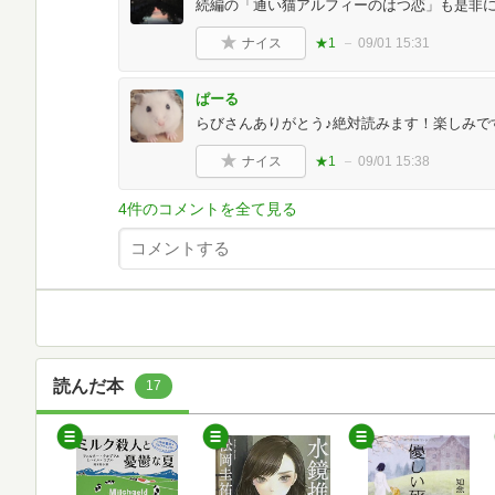
続編の「通い猫アルフィーのはつ恋」も是非に
ナイス
★1
09/01 15:31
ぱーる
らびさんありがとう♪絶対読みます！楽しみで
ナイス
★1
09/01 15:38
4件のコメントを全て見る
読んだ本
17