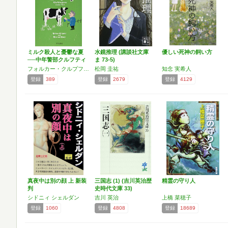
ミルク殺人と憂鬱な夏
水鏡推理 (講談社文庫
優しい死神の飼い方
──中年警部クルフティ
ま 73-5)
ン…
フォルカー・クルプフル,ミハイル・コブル
松岡 圭祐
知念 実希人
登録
389
登録
2679
登録
4129
真夜中は別の顔 上 新装
三国志 (1) (吉川英治歴
精霊の守り人
判
史時代文庫 33)
シドニィ シェルダン
吉川 英治
上橋 菜穂子
登録
1060
登録
4808
登録
18689