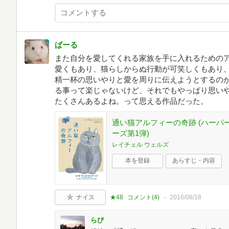
ぱーる
また自分を愛してくれる家族を手に入れるための
愛くもあり、猫らしからぬ行動が可笑しくもあり
精一杯の思いやりと愛を周りに伝えようとするの
る事って楽じゃないけど、それでもやっぱり思い
たくさんあるよね。って思える作品だった。
通い猫アルフィーの奇跡 (ハーパ
ーズ第1弾)
レイチェル ウェルズ
本を登録
あらすじ・内容
ナイス
★48
コメント(
4
)
2016/08/18
らび