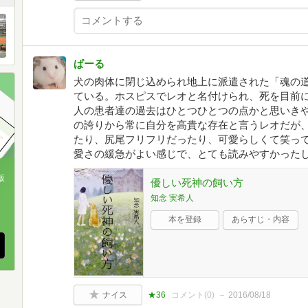
ぱーる
犬の肉体に閉じ込められ地上に派遣された「魂の
ている。ホスピスでレオと名付けられ、死を目前に
人の患者達の過去はひとつひとつの点かと思いき
の誇りから常に自分を高貴な存在と言うレオだが
たり、尻尾フリフリだったり、可愛らしくて笑っ
愛さの緩急がよい感じで、とても読みやすかった
版
優しい死神の飼い方
知念 実希人
、
本を登録
あらすじ・内容
ナイス
★36
コメント(
0
)
2016/08/18