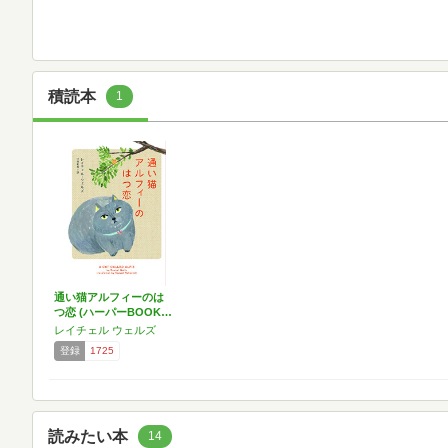
積読本
1
通い猫アルフィーのは
つ恋 (ハーパーBOOK…
レイチェル ウェルズ
登録
1725
読みたい本
14