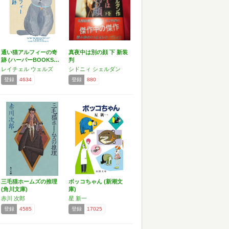
通い猫アルフィーの奇
真夜中は別の顔 下 新装
跡 (ハーパーBOOKS…
判
レイチェル ウェルズ
シドニィ シェルダン
登録
4634
登録
880
三毛猫ホームズの推理
ボッコちゃん (新潮文
(角川文庫)
庫)
赤川 次郎
星 新一
登録
4585
登録
17025