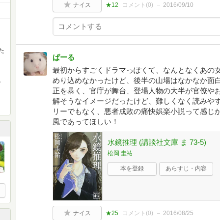
ナイス
★12
コメント(
0
)
2016/09/10
た
ぱーる
最初からすごくドラマっぽくて、なんとなくあの
めり込めなかったけど、後半の山場はなかなか面
。
正を暴く、官庁が舞台、登場人物の大半が官僚や
解そうなイメージだったけど、難しくなく読みや
リーでもなく、悪者成敗の痛快娯楽小説って感じ
風であってほしい！
水鏡推理 (講談社文庫 ま 73-5)
松岡 圭祐
本を登録
あらすじ・内容
ナイス
★25
コメント(
0
)
2016/08/25