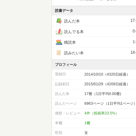
読書データ
17
読んだ本
0
読んでる本
1
積読本
14
読みたい本
プロフィール
登録日
2014/10/10（4320日経過）
記録初日
2015/01/29（4209日経過）
読んだ本
17冊（1日平均0.00冊)
読んだページ
6963ページ（1日平均1ページ
感想・レビュー
4件（投稿率23.5%）
本棚
1棚
性別
女