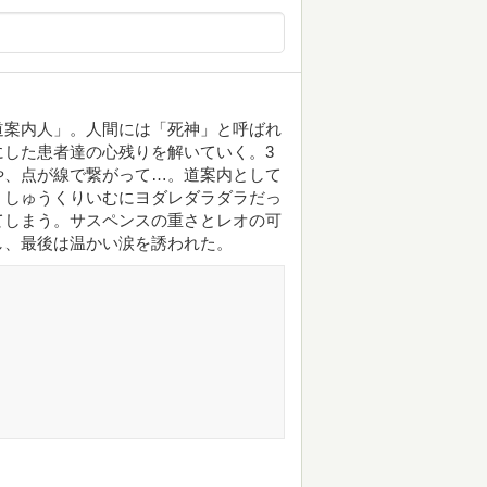
道案内人」。人間には「死神」と呼ばれ
した患者達の心残りを解いていく。3
や、点が線で繋がって…。道案内として
、しゅうくりいむにヨダレダラダラだっ
てしまう。サスペンスの重さとレオの可
し、最後は温かい涙を誘われた。