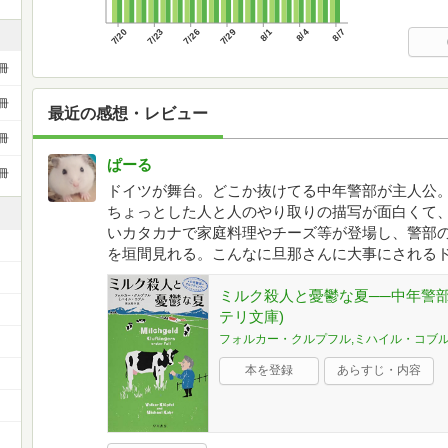
7/20
7/23
7/26
7/29
8/1
8/4
8/7
冊
冊
最近の感想・レビュー
冊
ぱーる
冊
ドイツが舞台。どこか抜けてる中年警部が主人公
ちょっとした人と人のやり取りの描写が面白くて
いカタカナで家庭料理やチーズ等が登場し、警部
を垣間見れる。こんなに旦那さんに大事にされる
ミルク殺人と憂鬱な夏──中年警部
テリ文庫)
フォルカー・クルプフル,ミハイル・コブ
）
本を登録
あらすじ・内容