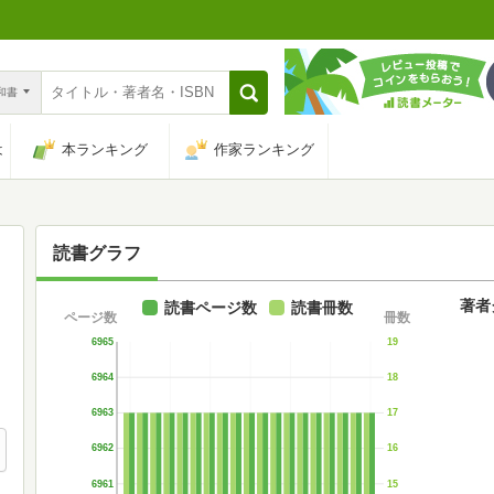
n和書
は
本ランキング
作家ランキング
読書グラフ
著者
読書ページ数
読書冊数
ページ数
冊数
6965
19
6964
18
6963
17
6962
16
6961
15