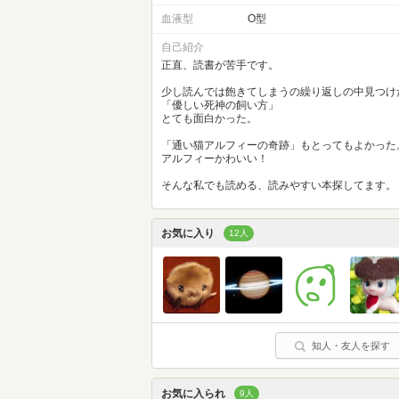
血液型
O型
自己紹介
正直、読書が苦手です。
少し読んでは飽きてしまうの繰り返しの中見つけ
「優しい死神の飼い方」
とても面白かった。
「通い猫アルフィーの奇跡」もとってもよかった
アルフィーかわいい！
そんな私でも読める、読みやすい本探してます。
お気に入り
12人
知人・友人を探す
お気に入られ
9人