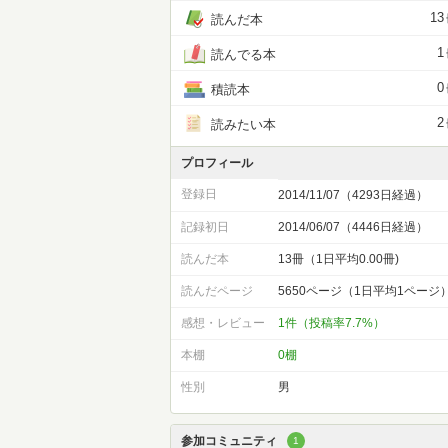
13
読んだ本
1
読んでる本
0
積読本
2
読みたい本
プロフィール
登録日
2014/11/07（4293日経過）
記録初日
2014/06/07（4446日経過）
読んだ本
13冊（1日平均0.00冊)
読んだページ
5650ページ（1日平均1ページ
感想・レビュー
1件（投稿率7.7%）
本棚
0棚
性別
男
参加コミュニティ
1