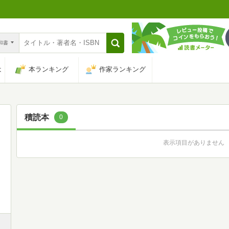
n和書
は
本ランキング
作家ランキング
積読本
0
表示項目がありません