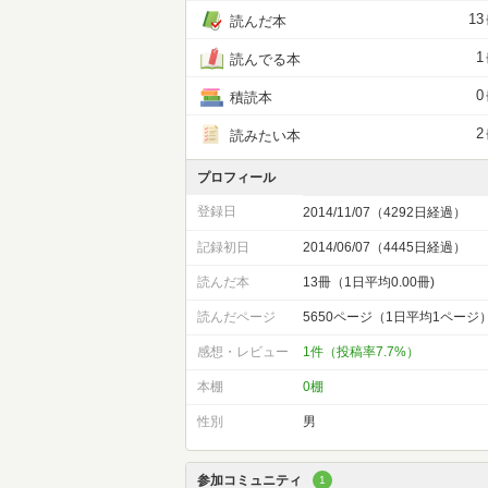
13
読んだ本
1
読んでる本
0
積読本
2
読みたい本
プロフィール
登録日
2014/11/07（4292日経過）
記録初日
2014/06/07（4445日経過）
読んだ本
13冊（1日平均0.00冊)
読んだページ
5650ページ（1日平均1ページ
感想・レビュー
1件（投稿率7.7%）
本棚
0棚
性別
男
参加コミュニティ
1