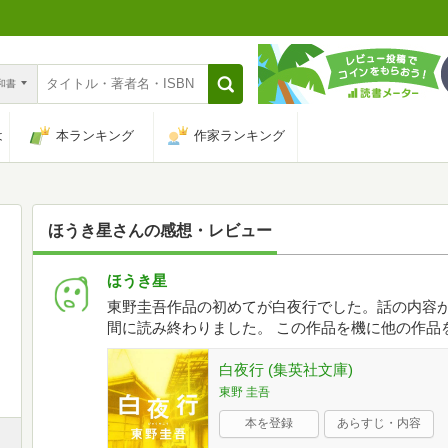
n和書
は
本ランキング
作家ランキング
ほうき星
さんの感想・レビュー
ほうき星
東野圭吾作品の初めてが白夜行でした。話の内容
間に読み終わりました。 この作品を機に他の作品
白夜行 (集英社文庫)
東野 圭吾
本を登録
あらすじ・内容