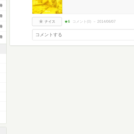
冊
冊
ナイス
★6
コメント(
0
)
2014/06/07
冊
冊
）