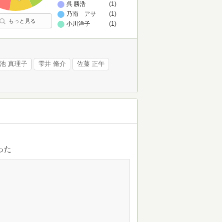
呉 勝浩
(1)
乃南 アサ
(1)
もっと見る
小川洋子
(1)
池 真理子
雫井 脩介
佐藤 正午
った