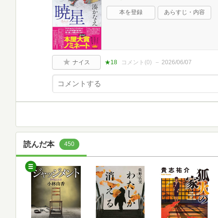
本を登録
あらすじ・内容
ナイス
★18
コメント(
0
)
2026/06/07
読んだ本
450