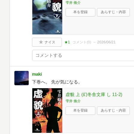
雫井 脩介
本を登録
あらすじ・内容
ナイス
★1
コメント(
0
)
2026/06/21
maki
下巻へ。 先が気になる。
虚貌 上 (幻冬舎文庫 し 11-2)
雫井 脩介
本を登録
あらすじ・内容