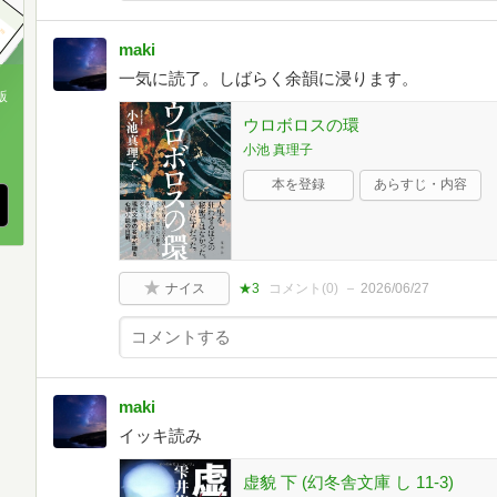
maki
一気に読了。しばらく余韻に浸ります。
版
ウロボロスの環
、
小池 真理子
本を登録
あらすじ・内容
ナイス
★3
コメント(
0
)
2026/06/27
maki
イッキ読み
虚貌 下 (幻冬舎文庫 し 11-3)