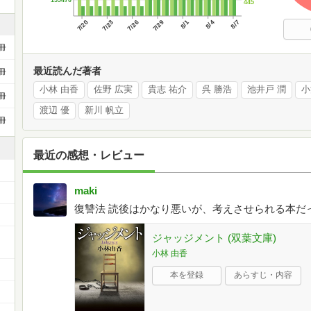
159470
445
7/20
7/23
7/26
7/29
8/1
8/4
8/7
冊
最近読んだ著者
冊
小林 由香
佐野 広実
貴志 祐介
呉 勝浩
池井戸 潤
小
冊
渡辺 優
新川 帆立
冊
最近の感想・レビュー
maki
復讐法 読後はかなり悪いが、考えさせられる本だ
ー
ジャッジメント (双葉文庫)
小林 由香
本を登録
あらすじ・内容