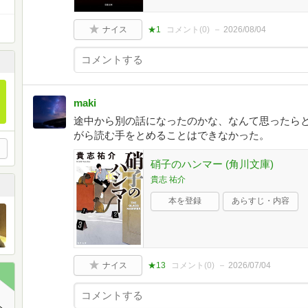
ナイス
★1
コメント(
0
)
2026/08/04
maki
途中から別の話になったのかな、なんて思ったら
がら読む手をとめることはできなかった。
硝子のハンマー (角川文庫)
貴志 祐介
本を登録
あらすじ・内容
ナイス
★13
コメント(
0
)
2026/07/04