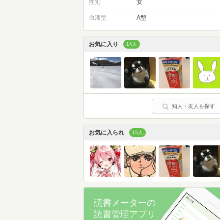
性別
女
血液型
A型
お気に入り
14人
知人・友人を探す
お気に入られ
15人
読書メーターの
読書管理
アプリ