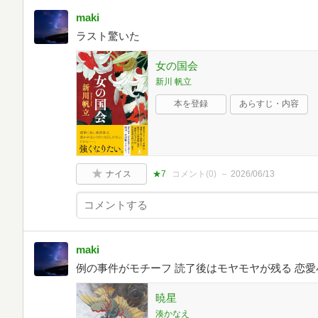
maki
ラスト驚いた
女の国会
新川 帆立
本を登録
あらすじ・内容
ナイス
★7
コメント(
0
)
2026/06/13
maki
例の事件がモチーフ 読了後はモヤモヤが残る 恋愛
暁星
湊かなえ