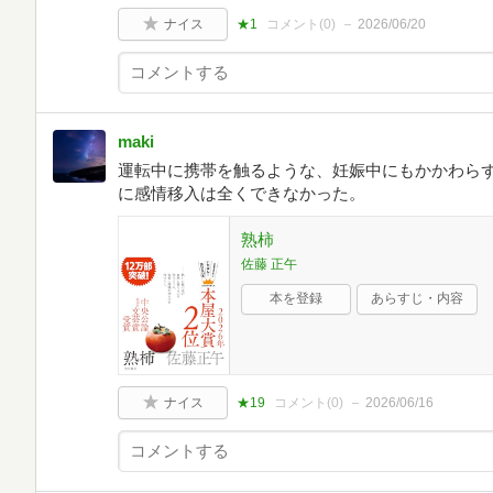
ナイス
★1
コメント(
0
)
2026/06/20
maki
運転中に携帯を触るような、妊娠中にもかかわら
に感情移入は全くできなかった。
熟柿
佐藤 正午
本を登録
あらすじ・内容
ナイス
★19
コメント(
0
)
2026/06/16