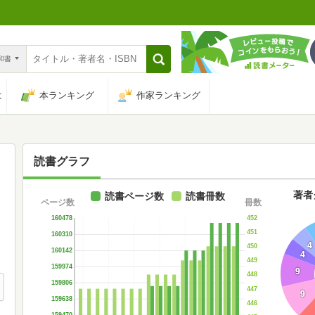
n和書
は
本ランキング
作家ランキング
読書グラフ
著者
読書ページ数
読書冊数
ページ数
冊数
452
160478
451
160310
4
450
160142
4
449
159974
9
448
159806
447
9
159638
446