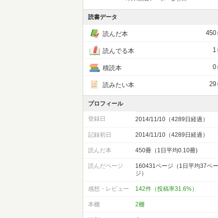
読書データ
450
読んだ本
1
読んでる本
0
積読本
29
読みたい本
プロフィール
登録日
2014/11/10（4289日経過）
記録初日
2014/11/10（4289日経過）
読んだ本
450冊（1日平均0.10冊)
読んだページ
160431ページ（1日平均37ペ
ジ）
感想・レビュー
142件（投稿率31.6%）
本棚
2棚