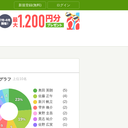
新規登録(無料)
ログイン
グラフ
上位10名
奥田 英朗
(5)
4
佐藤 正午
(4)
4
23
%
新川 帆立
(2)
雫井 脩介
(2)
東野 圭吾
(2)
19
貴志 祐介
(2)
%
佐野 広実
(1)
9
9