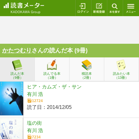
ログイン
新規登録
本を探
かたつむり
さんの読んだ本 (9冊)
読んだ本
読んでる本
積読本
読みたい本
（9冊）
（1冊）
（2冊）
（13冊）
ヒア・カムズ・ザ・サン
有川 浩
12724
読了日：
2014/12/05
塩の街
有川 浩
7234