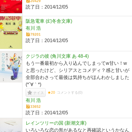
20429
読了日：
2014/12/05
阪急電車 (幻冬舎文庫)
有川 浩
79201
読了日：
2014/12/05
クジラの彼 (角川文庫 あ 48-4)
もう一番最初から入り込んでしまってw甘い！w
と思ったけど、シリアスとコメディ？感と甘いが
全部合わさって最後は気持ちがほんわかしました
(*´∀｀*)
★20
コメントする(
0
)
ナイス
有川 浩
33652
読了日：
2014/12/05
レインツリーの国 (新潮文庫)
いろいろな恋の形があるなと再確認というかなん