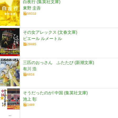
白夜行 (集英社文庫)
東野 圭吾
59332
その女アレックス (文春文庫)
ピエール ルメートル
28485
三匹のおっさん ふたたび (新潮文庫)
有川 浩
6816
そうだったのか! 中国 (集英社文庫)
池上 彰
1489