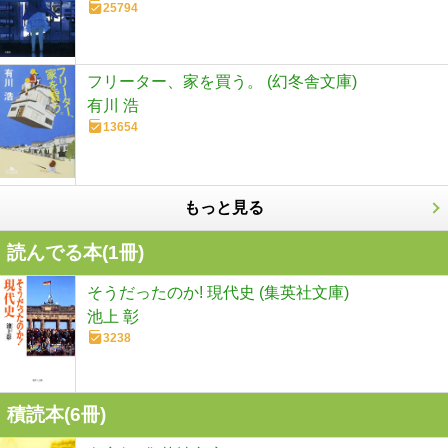
25794
フリーター、家を買う。 (幻冬舎文庫)
有川 浩
13654
もっと見る
読んでる本(
1
冊)
そうだったのか! 現代史 (集英社文庫)
池上 彰
3238
積読本(
6
冊)