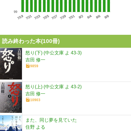
99
7/23
7/29
8/4
7/19
7/25
7/31
8/6
7/21
7/27
8/2
8/8
読み終わった本(
100
冊)
怒り(下) (中公文庫 よ 43-3)
吉田 修一
9859
怒り(上) (中公文庫 よ 43-2)
吉田 修一
10903
また、同じ夢を見ていた
住野 よる