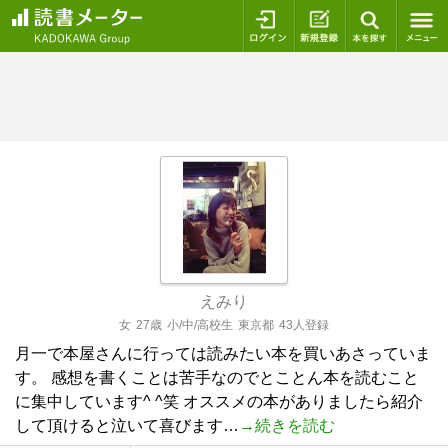
ログイン
新規登録
本を探
えみり
女
27歳
小/中/高校生
東京都
43人登録
月一で本屋さんに行っては読みたい本を買いあさっていま
す。 感想を書くことは苦手なのでとことん本を読むこと
に集中しています^ ^笑 オススメの本がありましたら紹介
して頂けると泣いて喜びます…
→続きを読む