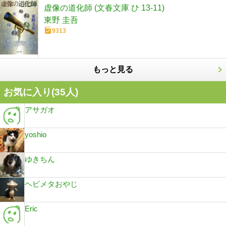
虚像の道化師 (文春文庫 ひ 13-11)
東野 圭吾
9313
もっと見る
お気に入り(
35
人)
アサガオ
yoshio
ゆきちん
ヘビメタおやじ
Eric