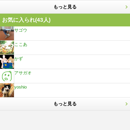
もっと見る
お気に入られ(
43
人)
サゴウ
ここあ
かず
アサガオ
yoshio
もっと見る