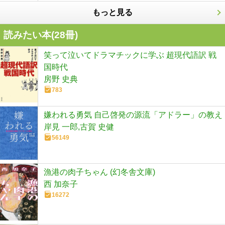
もっと見る
読みたい本(
28
冊)
笑って泣いてドラマチックに学ぶ 超現代語訳 戦
国時代
房野 史典
783
嫌われる勇気 自己啓発の源流「アドラー」の教え
岸見 一郎,古賀 史健
56149
漁港の肉子ちゃん (幻冬舎文庫)
西 加奈子
16272