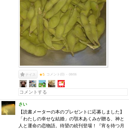
コメント(
0
)
08/06
ナイス
★5
さい
【読書メーターの本のプレゼントに応募しました】
「わたしの幸せな結婚」の顎木あくみが贈る、神と
人と運命の恋物語。待望の続刊登場！『宵を待つ月