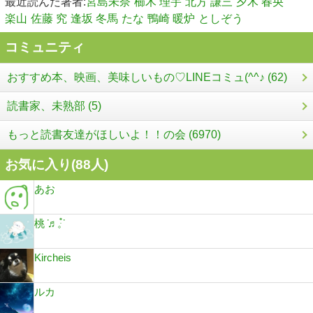
最近読んだ著者:
宮島未奈
櫛木 理宇
北方 謙三
夕木 春央
楽山
佐藤 究
逢坂 冬馬
たな
鴨崎 暖炉
としぞう
コミュニティ
おすすめ本、映画、美味しいもの♡LINEコミュ(^^♪ (62)
読書家、未熟部 (5)
もっと読書友達がほしいよ！！の会 (6970)
お気に入り(
88
人)
あお
桃݁ ♬𓈒ּ֯݁
Kircheis
ルカ