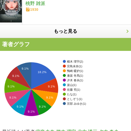
桃野 雑派
1930
もっと見る
著者グラフ
櫛木 理宇(2)
宮島未奈(1)
9.1%
鴨崎 暖炉(1)
18.2%
逢坂 冬馬(1)
9.1%
夕木 春央(1)
楽山(1)
9.1%
9.1%
佐藤 究(1)
たな(1)
9.1%
9.1%
としぞう(1)
宮部 みゆき(1)
9.1%
9.1%
9.1%