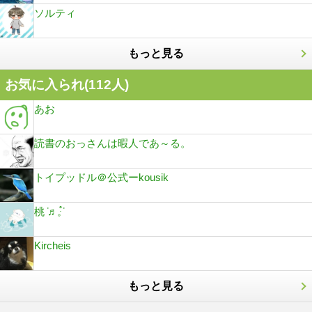
ソルティ
もっと見る
お気に入られ(
112
人)
あお
読書のおっさんは暇人であ～る。
トイプッドル＠公式ーkousik
桃݁ ♬𓈒ּ֯݁
Kircheis
もっと見る