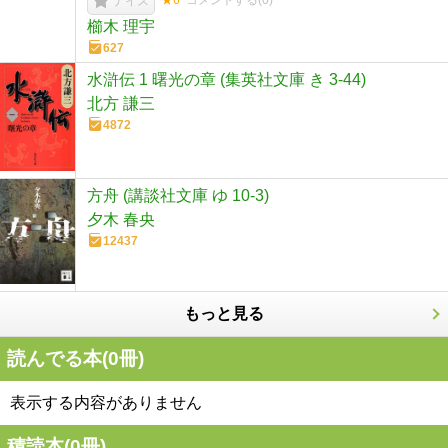
★6
コメントする(
0
)
ナイス
櫛木 理宇
627
水滸伝 1 曙光の章 (集英社文庫 き 3-44)
北方 謙三
4872
方舟 (講談社文庫 ゆ 10-3)
夕木 春央
12437
もっと見る
読んでる本(
0
冊)
表示する内容がありません
積読本(
0
冊)