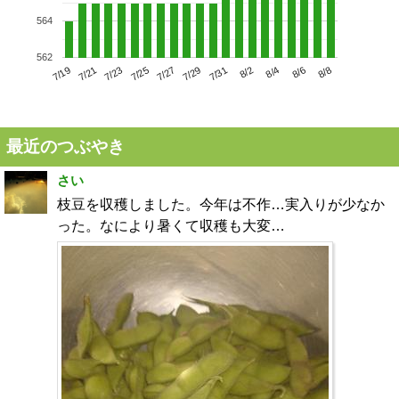
564
562
7/23
7/29
8/4
7/19
7/25
7/31
8/6
7/21
7/27
8/2
8/8
最近のつぶやき
さい
枝豆を収穫しました。今年は不作…実入りが少なか
った。なにより暑くて収穫も大変…