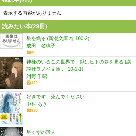
表示する内容がありません
読みたい本(
29
冊)
星を織る (新潮文庫 な 100-2)
成田 名璃子
46
神様のいるこの世界で、獣はヒトの夢を見る (講
談社ラノベ文庫 こ 10-1-1)
紺野 千昭
120
好きです、死んでください
中村 あき
886
星くずの殺人