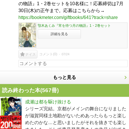
の物語』1・2巻セットを10名様に！応募締切は7月
30日(木)の正午まで。応募はこちらから→
https://bookmeter.com/giftbooks/641?track=share
顎木あくみ『宵を待つ月の物語』1・2巻セット
詳細を見る
コメント(
0
)
07/24
ナイス
もっと見る
読み終わった本(
567
冊)
成瀬は都を駆け抜ける
シリーズ完結。京都がメインの舞台になりました
が滋賀同様土地勘がないためあったらもっと楽し
めたのかな…と思いましたがそれを抜きでも楽し