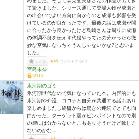
めました。そして森見登美彦さんの作品が出てき
て驚きました。シリーズ通して登場人物が成瀬と
の出会いでよい方向に向かうのと成瀬も影響を受
けているのが良かったです。最後の話は成瀬が間
に合ったから良かったけど島崎さんは周りに成瀬
の体調不良を伝えず代役やってたの分かったら微
妙な空気になっちゃうんじゃないかな?と思いま
した。
★45
コメントする(
0
)
ナイス
宮島未奈
12713
氷河期のゴミ
氷河期世代なので気になっていた本。内容的にも
氷河期や介護、コロナと自分が共通する話もあり
楽しめましたし終盤からは驚きの連続でとても面
白かった。ターゲット層がピンポイントなので別
の層には分からないとこもありそうだけど致し方
ないのかな…