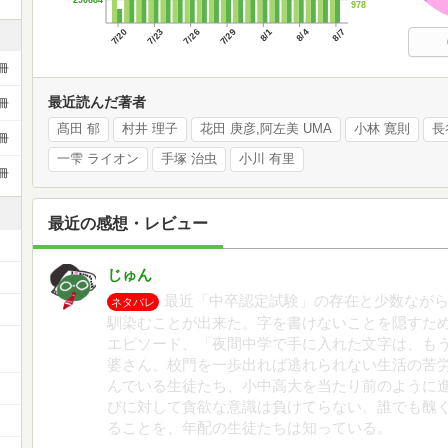
290684
978
7/20
7/23
7/26
7/29
8/1
8/4
8/7
冊
最近読んだ著者
冊
髙田 郁
村井 理子
花田 庚彦,阿左美 UMA
小林 寛則
長
冊
一雫 ライオン
手塚 治虫
小川 有里
冊
最近の感想・レビュー
じゅん
最近「中卒認定試験」の存在と少数なが
ネタバレ
馴染むことが出来た。字を書けないことを隠すた
ー
エピソード、「夜間中学で手に入れた文字は、も
婆さん、校門を一歩出れば逃れられない生活の苦
んでいる生徒たち、小中高大を当たり前のように
びに対して貪欲な意識は負けてらない。誰でも醜
ることを、年配の生徒たちは知っている。