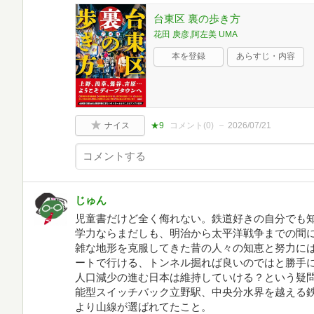
台東区 裏の歩き方
花田 庚彦,阿左美 UMA
本を登録
あらすじ・内容
ナイス
★9
コメント(
0
)
2026/07/21
じゅん
児童書だけど全く侮れない。鉄道好きの自分でも
学力ならまだしも、明治から太平洋戦争までの間
雑な地形を克服してきた昔の人々の知恵と努力に
ートで行ける、トンネル掘れば良いのではと勝手
人口減少の進む日本は維持していける？という疑
能型スイッチバック立野駅、中央分水界を越える
より山線が選ばれてたこと。