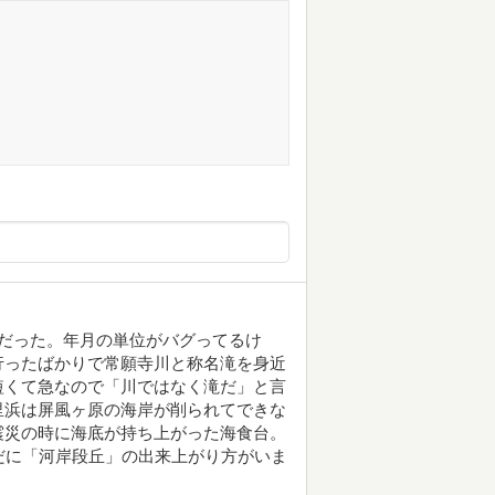
だった。年月の単位がバグってるけ
行ったばかりで常願寺川と称名滝を身近
短くて急なので「川ではなく滝だ」と言
里浜は屏風ヶ原の海岸が削られてできな
震災の時に海底が持ち上がった海食台。
だに「河岸段丘」の出来上がり方がいま