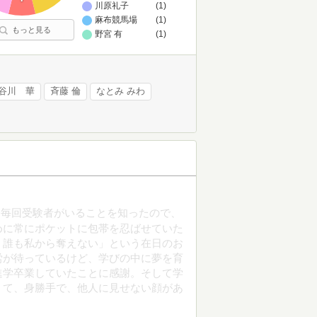
川原礼子
(1)
麻布競馬場
(1)
もっと見る
野宮 有
(1)
谷川 華
斉藤 倫
なとみ みわ
ら毎回受験者がいることを知ったので、
めに常にポケットに包帯を忍ばせていた
う誰も私から奪えない」という在日のお
労が待っているけど、学びの中に夢を育
進学卒業していたことに感謝。そして学
くて、身勝手で、他人に見せない顔があ