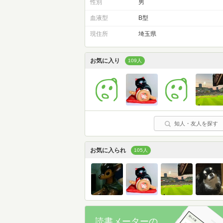
性別
男
血液型
B型
現住所
埼玉県
お気に入り
109人
知人・友人を探す
お気に入られ
105人
読書メーターの