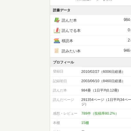
読書データ
984
読んだ本
0
読んでる本
2
積読本
946
読みたい本
プロフィール
登録日
2010/02/27（6006日経過）
記録初日
2003/06/10（8460日経過）
読んだ本
984冊（1日平均0.12冊)
読んだページ
291354ページ（1日平均34ペ
ジ）
感想・レビュー
789件（投稿率80.2%）
本棚
15棚