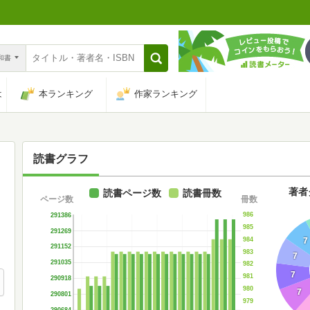
n和書
は
本ランキング
作家ランキング
読書グラフ
著者
読書ページ数
読書冊数
ページ数
冊数
986
291386
985
291269
984
7
291152
983
7
291035
982
7
981
290918
980
7
290801
979