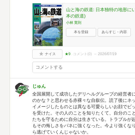
山と海の鉄道: 日本独特の地形にい
本の鉄道)
小林 寛則
本を登録
あらすじ・内容
ナイス
★9
コメント(
0
)
2026/07/19
じゅん
全国展開して成功したデリヘルグループの経営者
のかな？と思わせる赤裸々な自叙伝。読了後にネ
イメージしたものとは異なる可愛らしいお顔でビ
を受けた。その人のことを知りたくて、自分のこ
たちを守るために自分は生きている。トラブルが
もその悔しさをバネに強くなった。今より強くな
ら逃げていくんじゃないか。