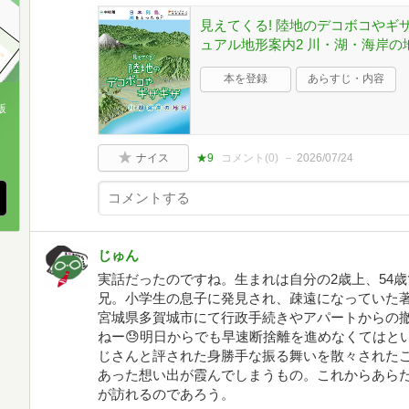
見えてくる! 陸地のデコボコやギザ
ュアル地形案内2 川・湖・海岸の地
本を登録
あらすじ・内容
版
、
ナイス
★9
コメント(
0
)
2026/07/24
じゅん
実話だったのですね。生まれは自分の2歳上、54
兄。小学生の息子に発見され、疎遠になっていた
宮城県多賀城市にて行政手続きやアパートからの
ねー😓明日からでも早速断捨離を進めなくてはと
じさんと評された身勝手な振る舞いを散々された
あった想い出が霞んでしまうもの。これからあらた
が訪れるのであろう。