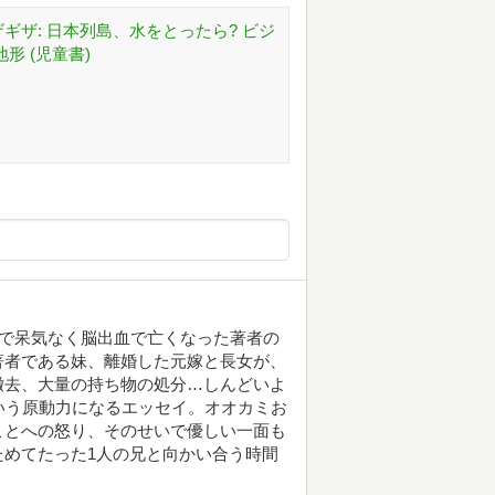
ギザ: 日本列島、水をとったら? ビジ
形 (児童書)
歳で呆気なく脳出血で亡くなった著者の
著者である妹、離婚した元嫁と長女が、
撤去、大量の持ち物の処分…しんどいよ
いう原動力になるエッセイ。オオカミお
ことへの怒り、そのせいで優しい一面も
めてたった1人の兄と向かい合う時間