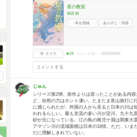
星の教室
髙田 郁
本を登録
あらすじ・内容
ナイス
★28
コメント(
0
)
2026/08/05
じゅん
シリーズ第2弾。前作よりは習ったことがある内容
ど、自然の力はホント凄い。たまたま富山旅行に
に感じられたが、外国の人から見ると日本の川は
われるらしい。最も支流の多い川が淀川。九十九
砂が元になっている。江の島の稚児ケ淵は関東大
アマゾン川の流域面積は日本の18倍。ただ、いま
だに理解しきれていない。