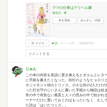
ママの仕事はデリヘル嬢
長谷川 華
本を登録
あらすじ・内容
ナイス
★10
コメント(
0
)
2026/07/12
じゅん
この本の内容を英語に置き換えるとポエムとレタ
に手紙を書きたくなった。街灯のようなヒョロリ
モジャモジャ頭のトリノス。小さな街の2人だけの
った灯台守のじいさんに書いた手紙から物語は始
常の中で何気ない風景と人々の営みの中で紡がれ
ーナーだけに置いておくのはもったいなく、むし
た詩は「はいたつミス」。