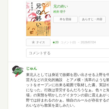
兄の終い
村井 理子
本を登録
あらすじ・内容
ナイス
★20
コメント(
0
)
2026/07/24
じゅん
東北人としては身近で故郷を思い出させる上野を
芸大などの文化的施設 とアメ横・浅草のような
ットをオープンに出来る範囲で取材した書。実話
になった。行政は苦労するんだろうなぁ。色々と
場」の実態を明かしたゲイタウンの節に震えあがっ
野では好まれるのかぁ。独自のルールが存在する
わいながら散策を楽しみたい。