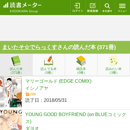
ログイン
新規登録
本を探
まいたそ☆でらっくす
さんの読んだ本 (371冊)
読んだ本
読んでる本
積読本
読みたい本
（371冊）
（0冊）
（0冊）
（3冊）
マリーゴールド (EDGE COMIX)
イシノアヤ
299
読了日：
2018/05/31
YOUNG GOOD BOYFRIEND (on BLUEコミック
ス)
ダヨオ