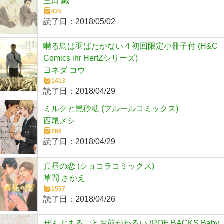
三田 織
425
読了日：
2018/05/02
囀る鳥は羽ばたかない 4 初回限定小冊子付 (H&C
Comics ihr HertZシリーズ)
ヨネダ コウ
1413
読了日：
2018/04/29
ミルクと黒砂糖 (フルールコミックス)
西尾メシ
266
読了日：
2018/04/29
真昼の恋 (ショコラコミックス)
草間 さかえ
1557
読了日：
2018/04/26
ぜんぶまるごとお前がわるい (POE BACKS Baby