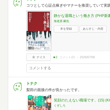
コツとして心証点稼ぎやマナーを推奨していて実
静かな退職という働き方 (PHP新書
海老原 嗣生
本を登録
あらすじ・内容
ナイス
★2
コメント(
0
)
2026/07/06
トナク
梨田の面接の件が良かったです。
笑顔のたえない職場です。(15) (
くずしろ