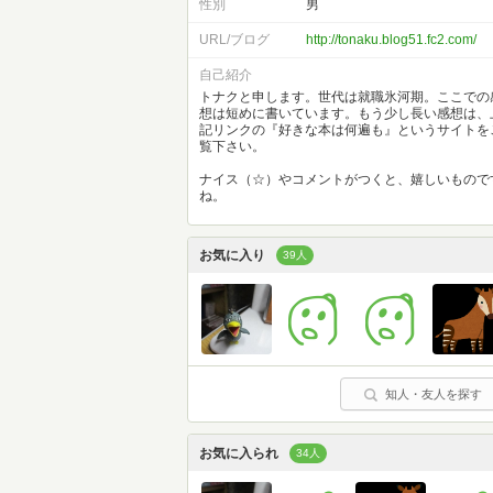
性別
男
URL/ブログ
http://tonaku.blog51.fc2.com/
自己紹介
トナクと申します。世代は就職氷河期。ここでの
想は短めに書いています。もう少し長い感想は、
記リンクの『好きな本は何遍も』というサイトを
覧下さい。
ナイス（☆）やコメントがつくと、嬉しいもので
ね。
お気に入り
39人
知人・友人を探す
お気に入られ
34人