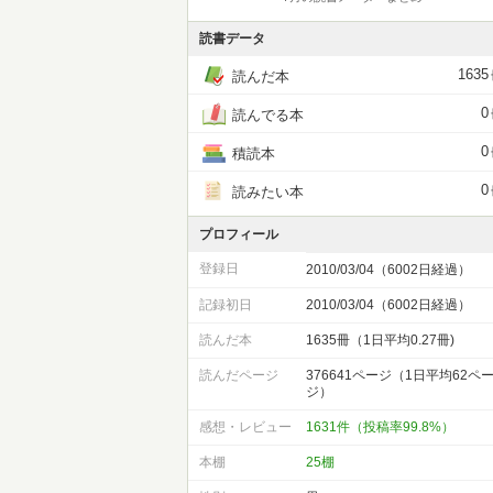
読書データ
1635
読んだ本
0
読んでる本
0
積読本
0
読みたい本
プロフィール
登録日
2010/03/04（6002日経過）
記録初日
2010/03/04（6002日経過）
読んだ本
1635冊（1日平均0.27冊)
読んだページ
376641ページ（1日平均62ペ
ジ）
感想・レビュー
1631件（投稿率99.8%）
本棚
25棚