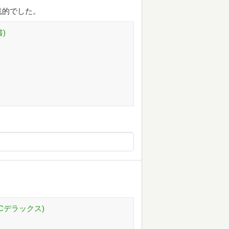
践的でした。
)
KCデラックス)