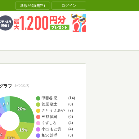
新規登録(無料)
ログイン
グラフ
上位10名
甲斐谷 忍
(14)
3
菅原 敬太
(8)
3
5
26
%
さとう ふみや
(7)
三都 慎司
(6)
くずしろ
(4)
小出 もと貴
(4)
15
%
%
相沢 沙呼
(3)
13
%