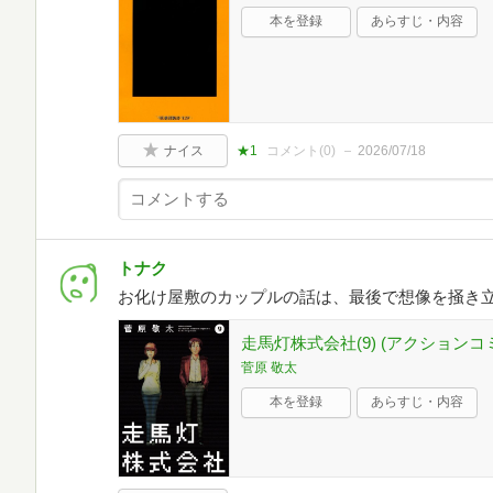
本を登録
あらすじ・内容
ナイス
★1
コメント(
0
)
2026/07/18
トナク
お化け屋敷のカップルの話は、最後で想像を掻き
走馬灯株式会社(9) (アクションコ
菅原 敬太
本を登録
あらすじ・内容