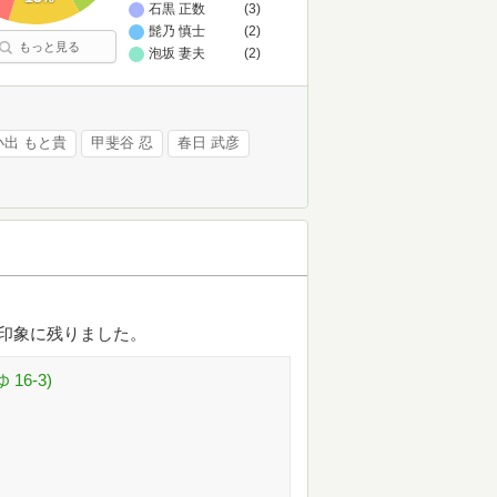
石黒 正数
(3)
髭乃 慎士
(2)
もっと見る
泡坂 妻夫
(2)
小出 もと貴
甲斐谷 忍
春日 武彦
印象に残りました。
16-3)