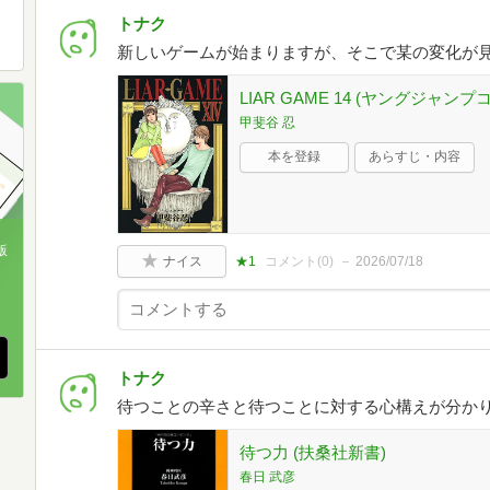
トナク
新しいゲームが始まりますが、そこで某の変化が
LIAR GAME 14 (ヤングジャン
甲斐谷 忍
本を登録
あらすじ・内容
版
ナイス
★1
コメント(
0
)
2026/07/18
、
トナク
待つことの辛さと待つことに対する心構えが分か
待つ力 (扶桑社新書)
春日 武彦