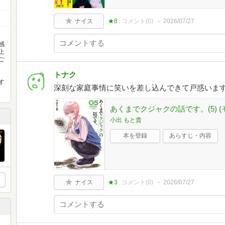
ナイス
★8
コメント(
0
)
2026/07/27
感
上
ご
トナク
す
深刻な家庭事情に笑いを差し込んできて戸惑いま
あくまでクジャクの話です。(5) (
小出 もと貴
本を登録
あらすじ・内容
ナイス
★3
コメント(
0
)
2026/07/27