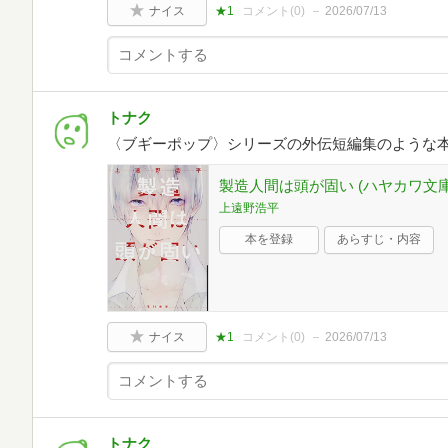
ナイス
★1
コメント(
0
)
2026/07/13
トナク
〈ブギーポップ〉シリーズの外伝短編集のような
製造人間は頭が固い (ハヤカワ文庫 JA
上遠野浩平
本を登録
あらすじ・内容
ナイス
★1
コメント(
0
)
2026/07/13
トナク