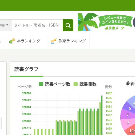
n和書
は
本ランキング
作家ランキング
読書グラフ
著者
読書ページ数
読書冊数
ページ数
冊数
1637
376700
1636
376502
1635
1634
376304
5
1633
376106
7
1632
1631
375908
7
1630
375710
1629
11
1628
375512