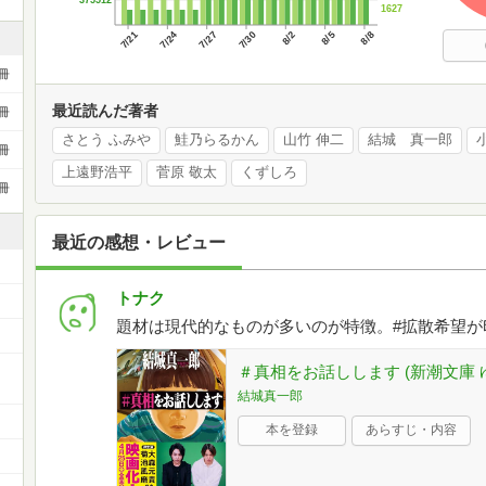
1627
7/21
7/24
7/27
7/30
8/2
8/5
8/8
冊
最近読んだ著者
冊
さとう ふみや
鮭乃らるかん
山竹 伸二
結城 真一郎
冊
上遠野浩平
菅原 敬太
くずしろ
冊
最近の感想・レビュー
トナク
題材は現代的なものが多いのが特徴。#拡散希望が
ー
＃真相をお話しします (新潮文庫 ゆ 
結城真一郎
本を登録
あらすじ・内容