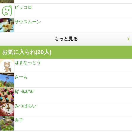
ピッコロ
サウスムーン
もっと見る
お気に入られ(
20
人)
はまなっとう
さーも
ãƒ¬ã‚­ã‚ªã‚¹
みつばちい
杏子