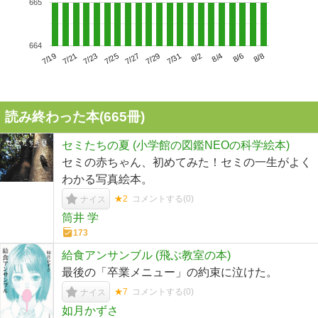
665
664
7/23
7/29
8/4
7/19
7/25
7/31
8/6
7/21
7/27
8/2
8/8
読み終わった本(
665
冊)
セミたちの夏 (小学館の図鑑NEOの科学絵本)
セミの赤ちゃん、初めてみた！セミの一生がよく
わかる写真絵本。
★2
コメントする(
0
)
ナイス
筒井 学
173
給食アンサンブル (飛ぶ教室の本)
最後の「卒業メニュー」の約束に泣けた。
★7
コメントする(
0
)
ナイス
如月かずさ