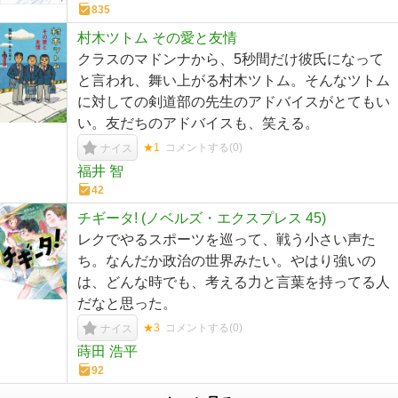
835
村木ツトム その愛と友情
クラスのマドンナから、5秒間だけ彼氏になって
と言われ、舞い上がる村木ツトム。そんなツトム
に対しての剣道部の先生のアドバイスがとてもい
い。友だちのアドバイスも、笑える。
★1
コメントする(
0
)
ナイス
福井 智
42
チギータ! (ノベルズ・エクスプレス 45)
レクでやるスポーツを巡って、戦う小さい声た
ち。なんだか政治の世界みたい。やはり強いの
は、どんな時でも、考える力と言葉を持ってる人
だなと思った。
★3
コメントする(
0
)
ナイス
蒔田 浩平
92