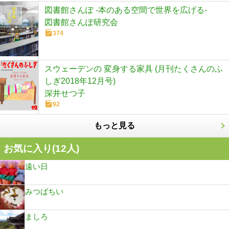
図書館さんぽ -本のある空間で世界を広げる-
図書館さんぽ研究会
374
スウェーデンの 変身する家具 (月刊たくさんのふ
しぎ2018年12月号)
深井せつ子
92
もっと見る
お気に入り(
12
人)
遠い日
みつばちい
ましろ