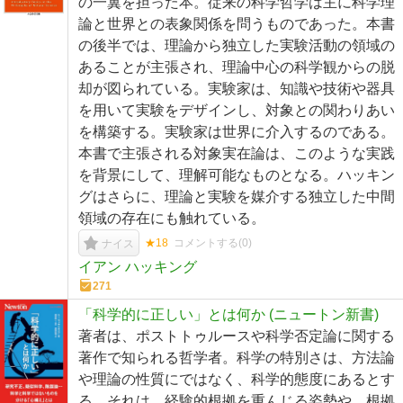
の一翼を担った本。従来の科学哲学は主に科学理
論と世界との表象関係を問うものであった。本書
の後半では、理論から独立した実験活動の領域の
あることが主張され、理論中心の科学観からの脱
却が図られている。実験家は、知識や技術や器具
を用いて実験をデザインし、対象との関わりあい
を構築する。実験家は世界に介入するのである。
本書で主張される対象実在論は、このような実践
を背景にして、理解可能なものとなる。ハッキン
グはさらに、理論と実験を媒介する独立した中間
領域の存在にも触れている。
★18
コメントする(
0
)
ナイス
イアン ハッキング
271
「科学的に正しい」とは何か (ニュートン新書)
著者は、ポストトゥルースや科学否定論に関する
著作で知られる哲学者。科学の特別さは、方法論
や理論の性質にではなく、科学的態度にあるとす
る。それは、経験的根拠を重んじる姿勢や、根拠