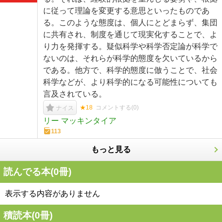
に従って理論を変更する意思といったものであ
る。このような態度は、個人にとどまらず、集団
に共有され、制度を通じて現実化することで、よ
り力を発揮する。疑似科学や科学否定論が科学で
ないのは、それらが科学的態度を欠いているから
である。他方で、科学的態度に倣うことで、社会
科学などが、より科学的になる可能性についても
言及されている。
★18
コメントする(
0
)
ナイス
リー マッキンタイア
113
もっと見る
読んでる本(
0
冊)
表示する内容がありません
積読本(
0
冊)