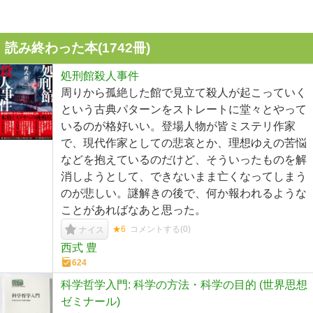
読み終わった本(
1742
冊)
処刑館殺人事件
周りから孤絶した館で見立て殺人が起こっていく
という古典パターンをストレートに堂々とやって
いるのが格好いい。登場人物が皆ミステリ作家
で、現代作家としての悲哀とか、理想ゆえの苦悩
などを抱えているのだけど、そういったものを解
消しようとして、できないまま亡くなってしまう
のが悲しい。謎解きの後で、何か報われるような
ことがあればなあと思った。
★6
コメントする(
0
)
ナイス
西式 豊
624
科学哲学入門: 科学の方法・科学の目的 (世界思想
ゼミナール)