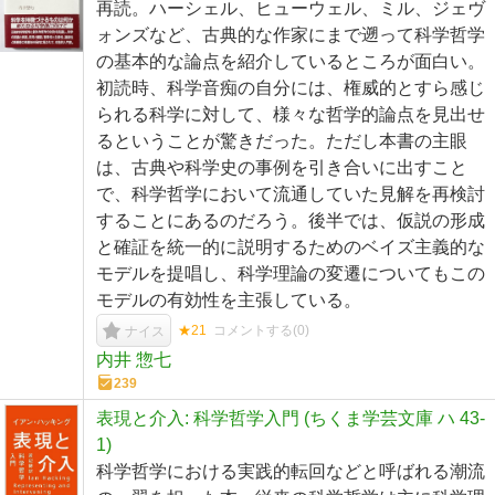
再読。ハーシェル、ヒューウェル、ミル、ジェヴ
ォンズなど、古典的な作家にまで遡って科学哲学
の基本的な論点を紹介しているところが面白い。
初読時、科学音痴の自分には、権威的とすら感じ
られる科学に対して、様々な哲学的論点を見出せ
るということが驚きだった。ただし本書の主眼
は、古典や科学史の事例を引き合いに出すこと
で、科学哲学において流通していた見解を再検討
することにあるのだろう。後半では、仮説の形成
と確証を統一的に説明するためのベイズ主義的な
モデルを提唱し、科学理論の変遷についてもこの
モデルの有効性を主張している。
★21
コメントする(
0
)
ナイス
内井 惣七
239
表現と介入: 科学哲学入門 (ちくま学芸文庫 ハ 43-
1)
科学哲学における実践的転回などと呼ばれる潮流