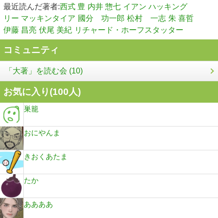
最近読んだ著者:
西式 豊
内井 惣七
イアン ハッキング
リー マッキンタイア
國分 功一郎
松村 一志
朱 喜哲
伊藤 昌亮
伏尾 美紀
リチャード・ホーフスタッター
コミュニティ
「大著」を読む会 (10)
お気に入り(
100
人)
巣籠
おにやんま
きおくあたま
たか
ああああ