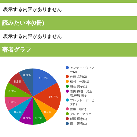
表示する内容がありません
読みたい本(
0
冊)
表示する内容がありません
著者グラフ
アンディ・ウィア
ー(2)
8.3%
佐藤 岳詩(2)
16.7%
松村 一志(1)
8.3%
賴住 光子(1)
古田 徹也 児玉
8.3%
聡,神島 裕子…
16.7%
ブレット・デービ
8.3%
ス(1)
佐藤 暁(1)
8.3%
8.3%
クレア・マック…
8.3%
8.3%
飯塚 理恵(1)
雨井 湖音(1)