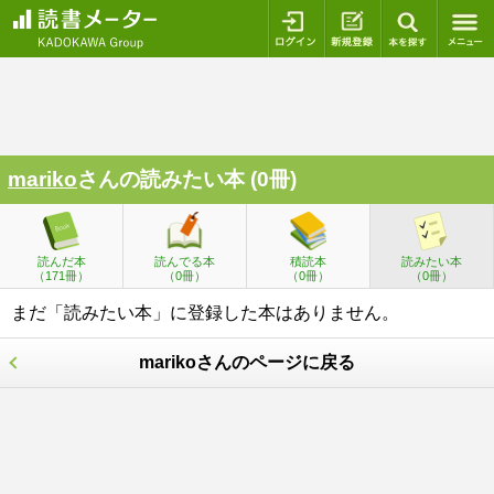
ログイン
新規登録
本を探
mariko
さんの読みたい本 (0冊)
読んだ本
読んでる本
積読本
読みたい本
（171冊）
（0冊）
（0冊）
（0冊）
まだ「読みたい本」に登録した本はありません。
marikoさんのページに戻る