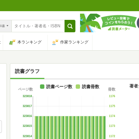
n和書
は
本ランキング
作家ランキング
読書グラフ
著者
読書ページ数
読書冊数
ページ数
冊数
323818
1176
323817
1175
323816
1174
323815
1173
323814
1172