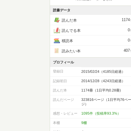
読書データ
1174
読んだ本
0
読んでる本
0
積読本
407
読みたい本
プロフィール
登録日
2015/02/24（4185日経過）
記録初日
2014/12/28（4243日経過）
読んだ本
1174冊（1日平均0.28冊)
読んだページ
323816ページ（1日平均76ペ
ジ）
感想・レビュー
1095件（投稿率93.3%）
本棚
9棚