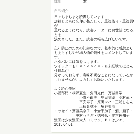
性別
女
自己紹介
日々ちまちまと読書しています。
加齢とともに忘却が甚だしく、重複借り・重複買
が
重なるようになり、読書メーターにお世話になる
とを
決めました。また、読書の幅も広げたいです。
忘却防止のための記録なので、基本的に感想より
もあらすじや登場人物の属性をコメントしていま
す。
ネタバレには気をつけます。
ツイッターもＦａｃｅｂｏｏｋも未経験でほとん
仕組みが
分かっておらず、意味不明なことになっているか
しれませんが、よろしくお願いいたします。
よく読む作家
小説部門：桐野夏生・角田光代・万城目学・
小野不由美・奥田英朗・高村薫・
平安寿子・原田マハ・三浦しをん
上橋菜穂子・垣谷美雨
エッセイ：斎藤美奈子・小倉千加子・酒井順子・
中村うさぎ・穂村弘・岸本佐知子
漫画は少女漫画大人コミック、ＢＬは少々。
2015.04.01