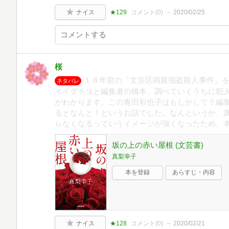
ナイス
★129
コメント(
0
)
2020/02/25
桜
１８年前の「文京区両親強盗殺人事件」
ネタバレ
イイダチヨと編集者の橋本。調べていくうちに犯
がわかります。この青田彩也子はもしかして？編
るとなんと！というお話でした。なんというか、
らなくなるっていうイメージが強くなったため、
坂の上の赤い屋根 (文芸書)
真梨幸子
本を登録
あらすじ・内容
ナイス
★128
コメント(
0
)
2020/02/21