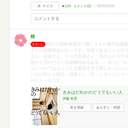
ナイス
★124
コメント(
2
)
2020/02/26
桜
地方の県税事務所で働く４人の連作短編
ネタバレ
さんの退職前後の日々です。弱者であることを許
さん・染谷さん、５０代田邉さん・堀さんのモヤ
験から浮かび上がる組織内あるある…。各人につ
んについてはちょっと含蓄深すぎて難しかったけ
いのが何とも残念、須藤さん（ずっとボイスレコ
みたかったです。
きみはだれかのどうでもいい人
伊藤 朱里
本を登録
あらすじ・内容