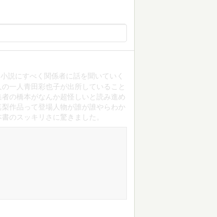
を小説にすべく関係者に話を聞いていく
人の一人青田彩也子が出所していること
集者の橋本がなんか超怪しいと読み進め
真梨作品って登場人物が誰が誰やらわか
本書のスッキリさに驚きました。