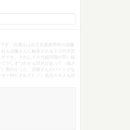
集です。共通点は自立支援採用枠の須藤
される須藤さんに触発される２０代中沢
モヤです。それに５０代組同期の苦い経
いて少しずつわかる部分があって（堀さ
ど）面白かった。須藤さんのパートがな
ーダー持たされてた！）視点の４人を読