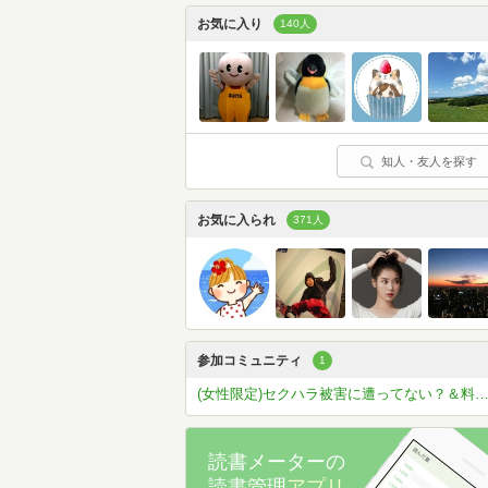
お気に入り
140人
知人・友人を探す
お気に入られ
371人
参加コミュニティ
1
(女性限定)セクハラ被害に遭ってない？＆料理教室はじめまし
読書メーターの
読書管理
アプリ