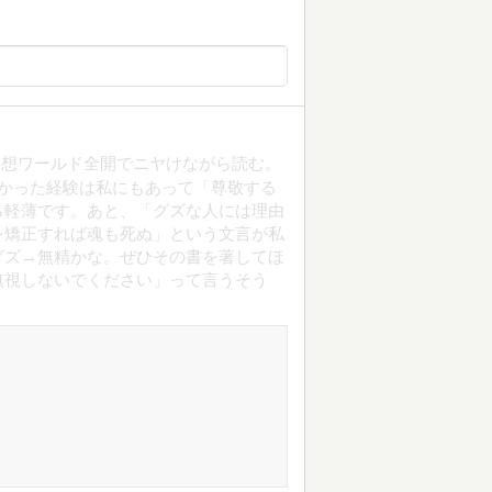
妄想ワールド全開でニヤけながら読む。
かった経験は私にもあって「尊敬する
ら軽薄です。あと、「グズな人には理由
を矯正すれば魂も死ぬ」という文言が私
グズ→無精かな。ぜひその書を著してほ
無視しないでください」って言うそう