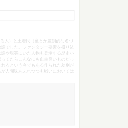
する人）と土着民（童とか差別的な名づ
お話でした。ファンタジー要素を盛り込
逸話や現実にいた人物も登場する歴史小
思ってたらこんなにも血生臭いものだっ
たれるという今でもある作られた差別が
ちが人間味あふれつつも戦いにおいては