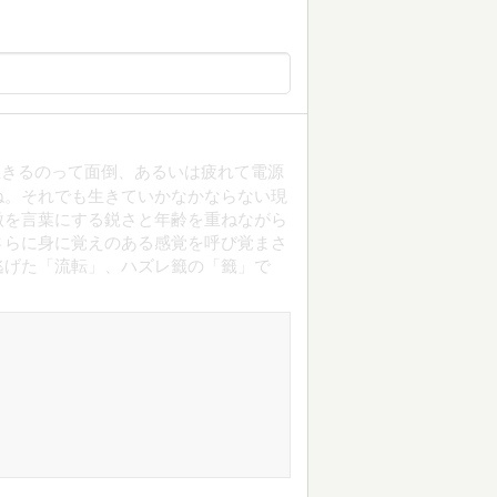
生きるのって面倒、あるいは疲れて電源
ね。それでも生きていかなかならない現
微を言葉にする鋭さと年齢を重ねながら
さらに身に覚えのある感覚を呼び覚まさ
逃げた「流転」、ハズレ籤の「籤」で