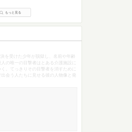
もっと見る
判決を受けた少年が脱獄し、名前や年齢
殺人の唯一の目撃者はとある介護施設に
いく。てっきりその目撃者を消すために
で出会う人たちに見せる彼の人物像と発