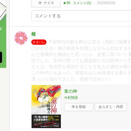
ナイス
★96
コメント(
1
)
2020/02/28
版
桜
、
平安時代の都を舞台に京人（朝廷に帰属
ネタバレ
けがされる）達の和合を目指しながらも対立する
んだ冒険的な物語かと思ったら、史実に基づいた
説でした。安和の変ってお貴族様たちの政争かと
たとは。先住民を差別することで京人の身分が保
この時代にもあった。桜暁丸はじめ登場する童た
漢っぷり溢れてました。漫画で読みたい。
童の神
今村翔吾
本を登録
あらすじ・内容