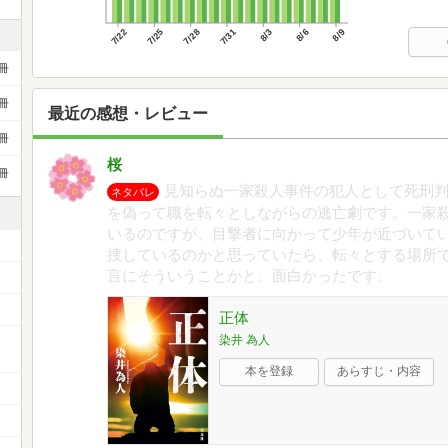
7/22
7/25
7/28
7/31
8/3
8/6
8/9
冊
冊
最近の感想・レビュー
冊
桜
冊
見知らぬ一家殺人事件の犯人として死刑
ネタバレ
を偽って職を転々としながらの逃亡劇です。一家
いるのですが、目撃者に向かって少年が近づいて
捜しているのかと思っていたら、転々とする場所
言にそういうことかと。面白かったです。
正体
染井 為人
ー
本を登録
あらすじ・内容