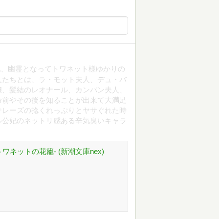
妃、幽霊となってトワネット様ゆかりの
人たちとは、ラ・モット夫人、デュ・バ
嬢、髪結のレオナール、カンパン夫人、
命前やその後を知ることが出来て大満足
テレーズの捻くれっぷりとヤサぐれた時
ル公妃のネットリ感ある辛気臭いキャラ
ネットの花籠- (新潮文庫nex)