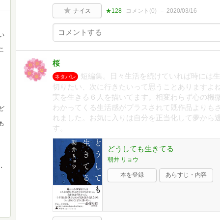
ナイス
★128
コメント(
0
)
2020/03/16
い
こ
桜
短編集。日々生活を続けていれば時には
ネタバレ
切りたい、次に行きたいって思うことありますよ
実を生きる６人を描いてます。相変わらず心の機
わかってくる生活感がプラスされて既作品よりも
ど
れました。お気に入りは自分を正当化して夢から
も
す。
どうしても生きてる
朝井 リョウ
・
本を登録
あらすじ・内容