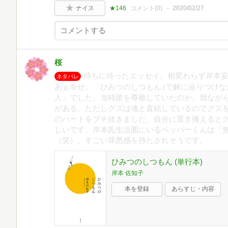
ナイス
★146
コメント(
0
)
2020/02/27
桜
待ちに待ったエッセイ。相変わらず岸本
ネタバレ
あぁ幸せ。「ひみつのしつもん｣で解に辿りつけな
人」でした。当時誰を尊敬していたのか。我なが
がある、ただしグズは魂と直結しているのでグズ
のハートをブチ抜きました。自分に置き換えると
しいです。岸本氏生活圏にいるペッパーくんは「
（笑）。すごい罪悪感を持たされそうです。
ひみつのしつもん (単行本)
岸本 佐知子
本を登録
あらすじ・内容