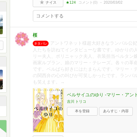
ナイス
★124
コメント(
0
)
2020/03/02
桜
アントワネット様超大好きなランバル公
ネタバレ
人たちを訪ねてインタビューな書です。ゆかりの
リー夫人、ポリニャック夫人、衣装担当ベルタン
画家ルブラン、娘のマリー・テレーズ。各々の革
です。ベルばら好きにはたまらんです。マリー・
の関西弁の心の叫びが可笑しかったです。ランバ
も笑えます。→
ベルサイユのゆり -マリー・アントワ
吉川 トリコ
た🤣
本を登録
あらすじ・内容