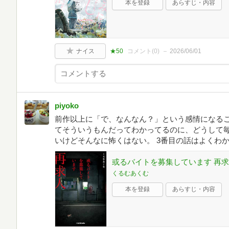
本を登録
あらすじ・内容
ナイス
★50
コメント(
0
)
2026/06/01
piyoko
前作以上に「で、なんなん？」という感情になるこ
てそういうもんだってわかってるのに、どうして毎
いけどそんなに怖くはない。 3番目の話はよくわ
或るバイトを募集しています 再
くるむあくむ
本を登録
あらすじ・内容