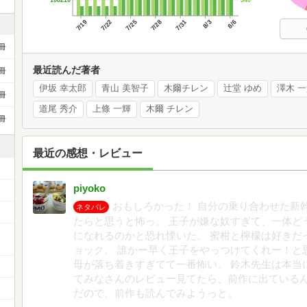
7/19
7/22
7/25
7/28
7/31
8/3
8/6
冊
最近読んだ著者
冊
伊坂 幸太郎
青山 美智子
木爾チレン
辻堂 ゆめ
澤木 
冊
道尾 秀介
上條 一輝
木爾 チレン
冊
最近の感想・レビュー
piyoko
おもしろかった！ 自分の乗り合わせた新
ネタバレ
たらと思うと怖っ。 王子が嫌な奴すぎて、一体ど
ー
になれるのかと恐れ慄いた。 蜜柑と檸檬は好きだ
ョック。 誰かー早く王子をやっつけてくれー！と
母が落ち着きすぎてて一番怖い。 鈴木先生は本当
てみなさんのレビュー見てたら、前作に出ている
だので、前作も読んでみようっと。