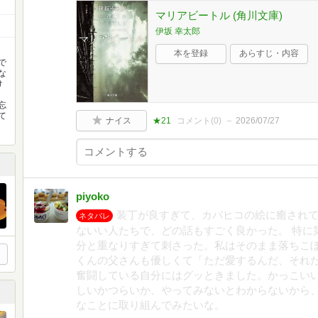
マリアビートル (角川文庫)
伊坂 幸太郎
本を登録
あらすじ・内容
で
な
け
忘
て
ナイス
★21
コメント(
0
)
2026/07/27
piyoko
装丁が良すぎて、カバヒコの絵に癒されて
ネタバレ
ないい人たちで、どの話もすごく良かった。 特に
分と重なりすぎて刺さった。私はそのまま落ちこぼ
くんの父さんも優しくて「ただ愛するんだ、それ
奮闘している自分にはグッときました。かっこいい
しいかつらいか、やってみないとわからないから
なことに取り組んでみたいな。