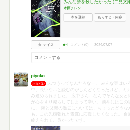
みんな蛍を殺したかった (二見文庫 き
木爾チレン
本を登録
あらすじ・内容
ナイス
★4
コメント(
0
)
2026/07/07
piyoko
ふつうってなんだろなー。 みんな実はい
ネタバレ
中、長いな…と読むのがしんどくなったけど、ミ
み進められました。 広中さん…なんでそんな女と
が心をすり減らしてしまって辛い。 湊斗にはこの
に。 海と父親の過去については、ちょっとどうな
も、この先頑張れと素直に応援したくなった。 台
終えられて、良かったです。