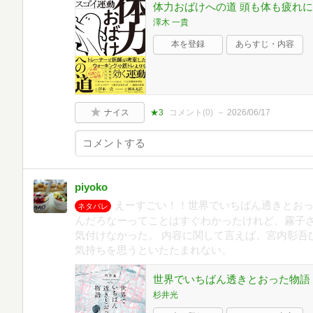
体力おばけへの道 頭も体も疲れ
澤木 一貴
本を登録
あらすじ・内容
ナイス
★3
コメント(
0
)
2026/06/17
piyoko
えーすごい！！世界でいちばん透きとお
ネタバレ
んだろなーってことはすぐわかったけれど、霧子
気付けなかった。 内容に関して言えば、宮内彰吾
気持ちを思うといたたまれない。
世界でいちばん透きとおった物語 (新
杉井光