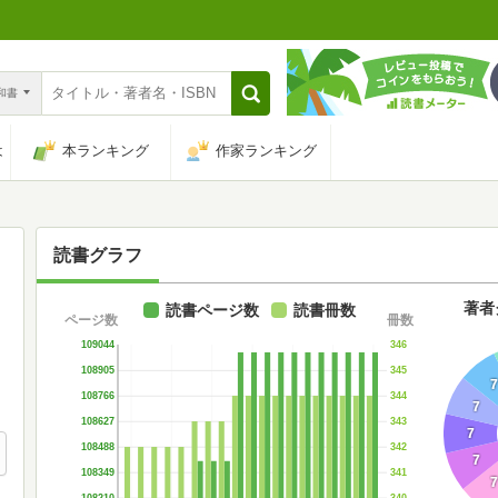
n和書
は
本ランキング
作家ランキング
読書グラフ
著者
読書ページ数
読書冊数
ページ数
冊数
346
109044
345
108905
7
344
108766
7
343
108627
7
342
108488
7
341
108349
7
340
108210