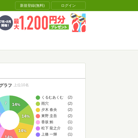
新規登録(無料)
ログイン
グラフ
上位10名
くるむあくむ
(2)
7
雨穴
(2)
14
%
夕木 春央
(2)
14
東野 圭吾
(2)
%
香坂 鮪
(1)
松下 龍之介
(1)
14
%
上條 一輝
(1)
14
%