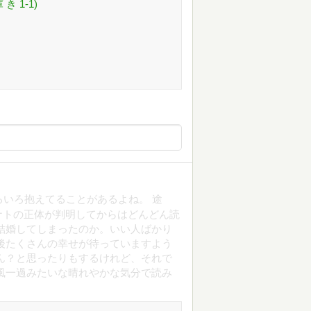
 1-1)
ろいろ抱えてることがあるよね。 途
ナトの正体が判明してからはどんどん読
結婚してしまったのか。いい人ばかり
後たくさんの幸せが待っていますよう
ん？と思ったりもするけれど、それで
風一過みたいな晴れやかな気分で読み