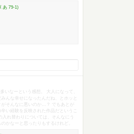
 79-1)
多いなーという感想。 大人になって、
だみんな幸せになったんだね、とホッと
がそんなに悪いのか…？ でもあとが
の辛い経験を反映された作品だというこ
の入れ替わりについては、そんなにう
ものかなーと思ったりもするけれど。