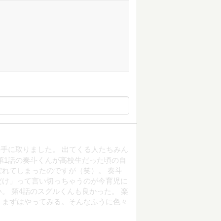
手に取りました。 出てくる人たちみん
第1話の奏斗くんが高校生だった頃の自
れてしまったのですが（笑）。 奏斗
だけ」って言い切っちゃうのが今育児に
。 第4話のスグルくんも良かった。 楽
、まずはやってみる。そんなふうに色々