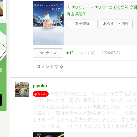
リカバリー・カバヒコ (光文社文庫 あ
青山 美智子
本を登録
あらすじ・内容
ナイス
★13
コメント(
0
)
2026/07/24
版
、
piyoko
一気に読めたけど、なんだか身勝手な人が
ネタバレ
パリに住んだり、育児に奮闘したり。なんだかん
しながら読み進めたらえらい展開でしたわ。オタク
き読んで、実は作者さんが過去オタクで、ご自身
とを知ってちょっと見方が変わりました。 栞と蛍
まくいくかな、そもそもそんなにうまく出会える