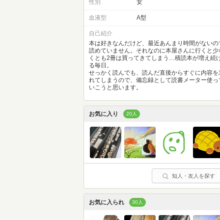
性別
女
血液型
A型
自己紹介
本は好きなんだけど、最近あんまり時間がないの
読めていません。それなのに本屋さんに行くと少
くとも2冊は買ってきてしまう…積読本が増え続
る毎日。
せっかく読んでも、読んだ直後からすぐに内容を
れてしまうので、備忘録として読書メーター使っ
いこうと思います。
お気に入り
20人
知人・友人を探す
お気に入られ
30人