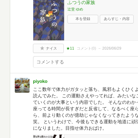
ふつうの家族
辻堂 ゆめ
本を登録
あらすじ・内容
ナイス
★11
コメント(
0
)
2026/06/29
piyoko
ここ数年で体力がガタッと落ち、風邪もよくひく
読んでみた。 この運動さえやってれば、みたいな
ていくのが大事という内容でした。 そんなのわか
座ってる時間が長すぎだと反省して、なるべく座
ら、前より動くのが億劫じゃなくなってきたよう
笑。 というわけで、今後もできる運動を地道に頑
になりました。目指せ体力おばけ。