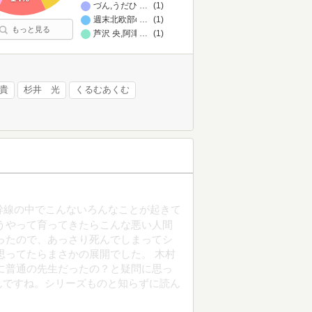
づん,うだひろえ
…
(1)
週末北欧部chika
…
(1)
もっと見る
芦沢 央,阿津川 辰海,木元 哉多,城平 京,辻堂 ゆめ,凪良 ゆう
…
(1)
一貴
杉井 光
くるむあくむ
幹線の中でこんないろんなことが起きて
うやって育ってきたらこんな悪い人間
ったので、あっさり死んでしまってシ
思ってたらまさかの展開でした。 木村
に普通の先生だったの？と疑問に思っ
んですね。シリーズものと知らずに読ん