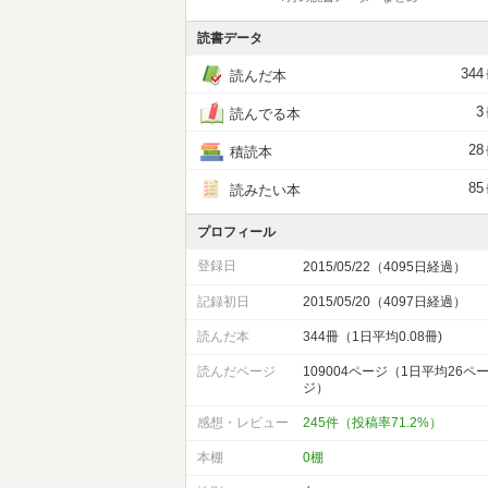
読書データ
344
読んだ本
3
読んでる本
28
積読本
85
読みたい本
プロフィール
登録日
2015/05/22（4095日経過）
記録初日
2015/05/20（4097日経過）
読んだ本
344冊（1日平均0.08冊)
読んだページ
109004ページ（1日平均26ペ
ジ）
感想・レビュー
245件（投稿率71.2%）
本棚
0棚