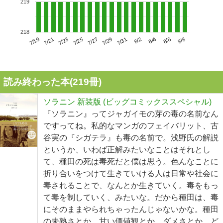
219
218
7/23
7/29
8/4
7/19
7/25
7/31
8/6
7/21
7/27
8/2
8/8
読み終わった本(
219
冊)
ソラニン 新装版 (ビッグコミックススペシャル)
『ソラニン』ってジャガイモの芽の毒の名前なん
ですってね。私的なマンガのフェイバリット、古
谷実の『シガテラ』も毒の名前で。浅野氏の解説
というか、いわば正解みたいなことはそれとし
て、種田の死は毒死だと僕は思う。色んなことに
折り合いをつけて生きていける人は日常や社会に
毒されることで、なんとか生きていく。毒をもっ
て毒を制していく、みたいな。だから種田は、毒
にそのままやられちゃったんじゃないかな。種田
の未熟さとか、甘い価値観とか、ダメさとか、ど