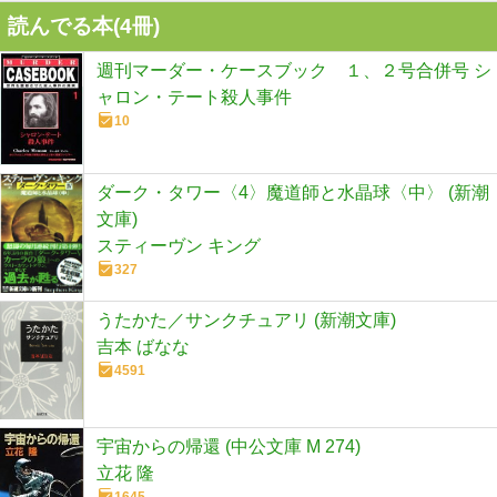
読んでる本(
4
冊)
週刊マーダー・ケースブック １、２号合併号 シ
ャロン・テート殺人事件
10
ダーク・タワー〈4〉魔道師と水晶球〈中〉 (新潮
文庫)
スティーヴン キング
327
うたかた／サンクチュアリ (新潮文庫)
吉本 ばなな
4591
宇宙からの帰還 (中公文庫 M 274)
立花 隆
1645