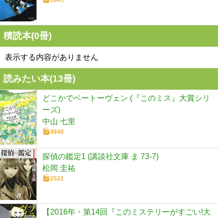
積読本(
0
冊)
表示する内容がありません
読みたい本(
13
冊)
どこかでベートーヴェン (『このミス』大賞シリ
ーズ)
中山 七里
4948
探偵の鑑定1 (講談社文庫 ま 73-7)
松岡 圭祐
2522
【2016年・第14回『このミステリーがすごい!大