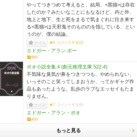
やってつきつめて考えると、結局、<黒猫>は存在
したのか？みたいなことにもなるけど、内と外、
地上と地下、生と死をまるで気まぐれに往き来す
る<黒猫>は天邪鬼そのもののを指している、とい
うのが、僕の結論。
★8
コメントする(
2
)
ナイス
エドガー・アラン ポー
561
ポオ小説全集 4 (創元推理文庫 522-4)
不気味な臭気が鼻をつきつつも、やめられない、
いっそのこと笑ってしまおうか、ってかギャグ作
品もあったような。乱歩のラブなエッセイもたま
りません。
★7
コメントする(
0
)
ナイス
エドガー・アラン・ポオ
433
もっと見る