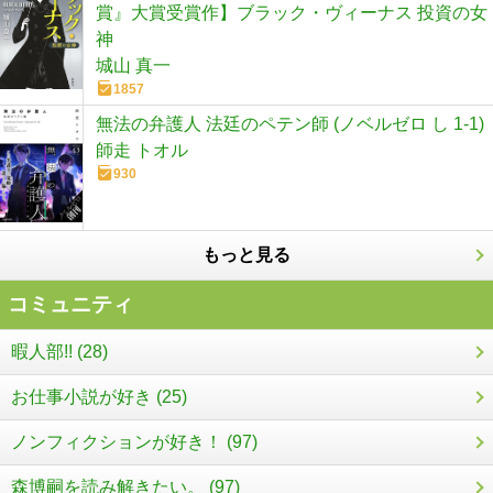
賞』大賞受賞作】ブラック・ヴィーナス 投資の女
神
城山 真一
1857
無法の弁護人 法廷のペテン師 (ノベルゼロ し 1-1)
師走 トオル
930
もっと見る
コミュニティ
暇人部!! (28)
お仕事小説が好き (25)
ノンフィクションが好き！ (97)
森博嗣を読み解きたい。 (97)