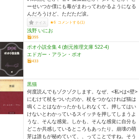
ーせいつか僕にも毒がまわってわかるようになる
んだろうけど、ただただ涙。
★6
コメントする(
1
)
ナイス
浅野 いにお
355
ポオ小説全集 4 (創元推理文庫 522-4)
エドガー・アラン・ポオ
433
黒猫
何度読んでもゾクゾクします。なぜ、<私>は<壁>
にむけて杖をついたのか。杖をつかなければ猫は
鳴くことはなかったかもしれなくて。押してはい
けないとわかっているスイッチを押してしまうよ
うな、そんな感覚。しかも、そんな感覚に自分も
どこか共感しているところもあったり。崩壊の萌
芽は誰もが秘めていて、、ってことですね。そう