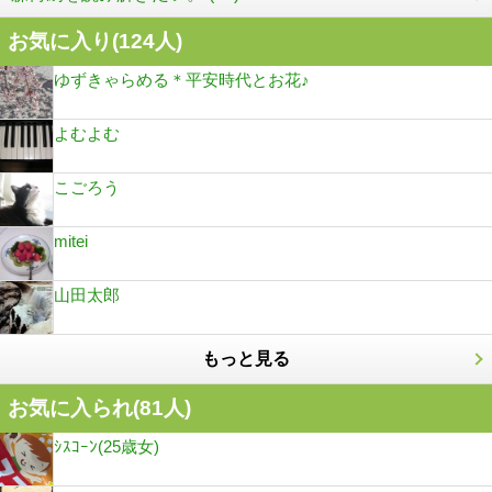
お気に入り(
124
人)
ゆずきゃらめる＊平安時代とお花♪
よむよむ
こごろう
mitei
山田太郎
もっと見る
お気に入られ(
81
人)
ｼｽｺｰﾝ(25歳女)