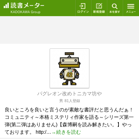
ログイン
新規登録
本を探
パグレオン改めトニカマ坊や
男
81人登録
良いところを良いと言うのが素敵な書評だと思うんだぁ！
コミュニティ～本格ミステリィ作家を語る～シリーズ第一
弾(第二弾はありません)【森博嗣を読み解きたい。】やっ
ております。 http:/…
→続きを読む