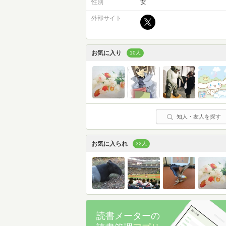
性別
女
外部サイト
お気に入り
10人
知人・友人を探す
お気に入られ
32人
読書メーターの