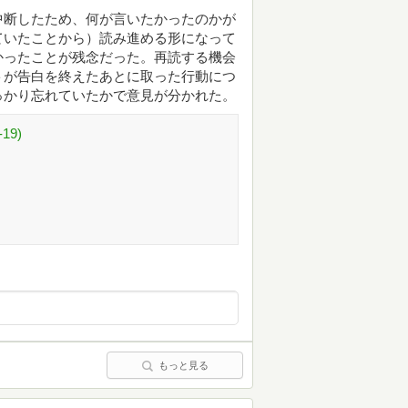
中断したため、何が言いたかったのかが
ていたことから）読み進める形になって
かったことが残念だった。再読する機会
トが告白を終えたあとに取った行動につ
っかり忘れていたかで意見が分かれた。
19)
もっと見る