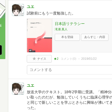
ユエ
試験前にもう一度勉強した。
日本語リテラシー
版
滝浦 真人
、
本を登録
あらすじ・内容
ナイス
★2
コメント(
0
)
2019/01/22
ユエ
放送大学のテキスト。18年2学期に受講。「精神
い取ったのだが、勉強していくうちに臨床心理学
と同じで新しいことを学ぶとさらに興味が沸いて
った。