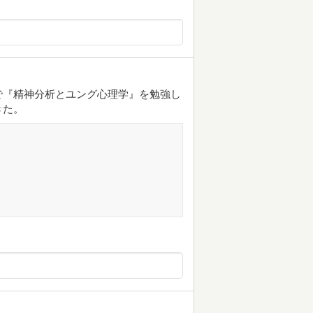
で『精神分析とユング心理学』を勉強し
きた。