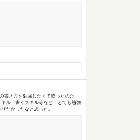
トの書き方を勉強したくて取ったのだ
スキル、書くスキル等など、とても勉強
学びたかったなと思った。