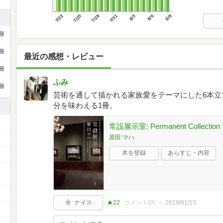
7/22
7/25
7/28
7/31
8/3
8/6
8/9
冊
冊
最近の感想・レビュー
冊
ふみ
冊
芸術を通して描かれる家族愛をテーマにした6本立
分を味わえる1冊。
常設展示室: Permanent Collection
原田 マハ
本を登録
あらすじ・内容
ナイス
★22
コメント(
0
)
2019/01/15