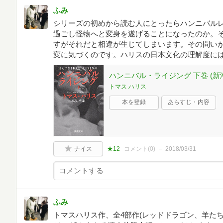
ふみ
シリーズの初めから読む人にとったらハンニバル
過ごし怪物へと変身を遂げることになったのか。
すがそれだと相違が生じてしまいます。その問い
変に気づくのです。ハリスの日本文化の理解度に
ハンニバル・ライジング 下巻 (新
トマス ハリス
本を登録
あらすじ・内容
ナイス
★12
コメント(
0
)
2018/03/31
ふみ
トマスハリス作、全4部作(レッドドラゴン、羊た