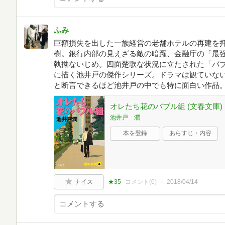
ふみ
巨額損失を出した一族経営の老舗ホテルの再建を
樹。銀行内部の見えざる敵の暗躍、金融庁の「最
執拗ないじめ。四面楚歌な状況に立たされた「バ
に描く池井戸の傑作シリーズ。ドラマは観ていな
と断言できるほど池井戸の中でも特に面白い作品
オレたち花のバブル組 (文春文庫)
池井戸 潤
本を登録
あらすじ・内容
ナイス
★35
コメント(
0
)
2018/04/14