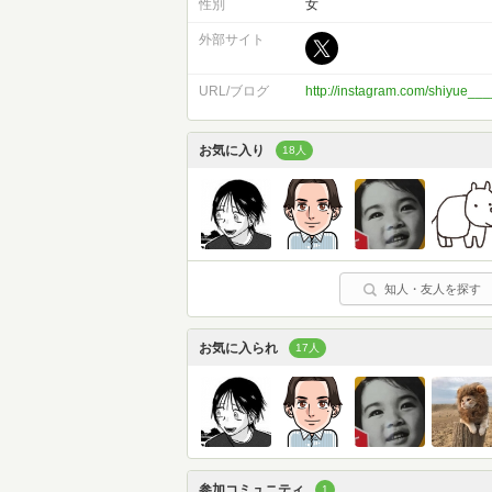
性別
女
外部サイト
URL/ブログ
http://instagram.com/shiyue__
お気に入り
18人
知人・友人を探す
お気に入られ
17人
参加コミュニティ
1