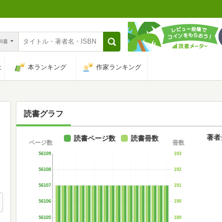
n和書
は
本ランキング
作家ランキング
読書グラフ
著者
読書ページ数
読書冊数
ページ数
冊数
56109
193
56108
192
56107
191
56106
190
56105
189