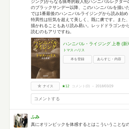
ジング)からなる猟奇的殺人犯ハンニバルレクター
のブラックサンデー以降、このハンニバルを描いた
では1番最後のハンニバルライジングから読み始め
特異性は狂気を超えて美しく、既に虜です。また
描かれることもあり読み易い。レッドドラゴンか
読むのもアリですね。
ハンニバル・ライジング 上巻 (新
トマス ハリス
本を登録
あらすじ・内容
ナイス
★12
コメント(
0
)
2018/03/29
ふみ
真にオリンピックを体感するとはこういうことな