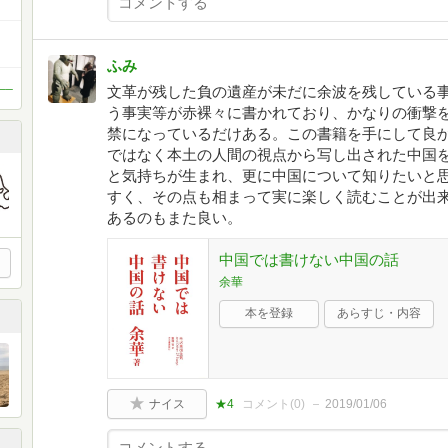
ふみ
___
文革が残した負の遺産が未だに余波を残している
う事実等が赤裸々に書かれており、かなりの衝撃
禁になっているだけある。この書籍を手にして良
ではなく本土の人間の視点から写し出された中国
と気持ちが生まれ、更に中国について知りたいと
すく、その点も相まって実に楽しく読むことが出
あるのもまた良い。
中国では書けない中国の話
余華
本を登録
あらすじ・内容
ナイス
★4
コメント(
0
)
2019/01/06