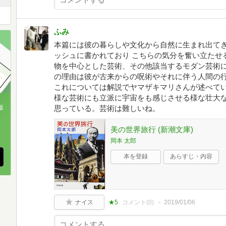
ふみ
本篇には彼の暮らしや文化から自然に生まれ出て
ッシュに書かれており こちらの気分を奮い立たせ
物を中心とした芸術、その他該当するモダン芸術
の理由は彼が古来からの呪術やそれに伴う人間の
これについては解説でヤマザキマリさんが述べて
様な芸術にも立派に宇宙をも感じさせる様な壮大
版
思っている。芸術は難しいね。
、
美の世界旅行 (新潮文庫)
岡本 太郎
本を登録
あらすじ・内容
ナイス
★5
コメント(
0
)
2019/01/06