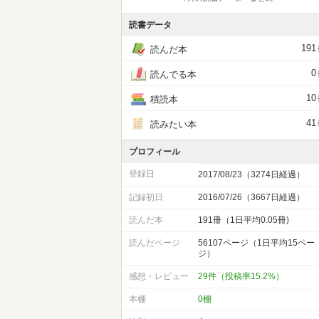
読書データ
191
読んだ本
0
読んでる本
10
積読本
41
読みたい本
プロフィール
登録日
2017/08/23（3274日経過）
記録初日
2016/07/26（3667日経過）
読んだ本
191冊（1日平均0.05冊)
読んだページ
56107ページ（1日平均15ペー
ジ）
感想・レビュー
29件（投稿率15.2%）
本棚
0棚