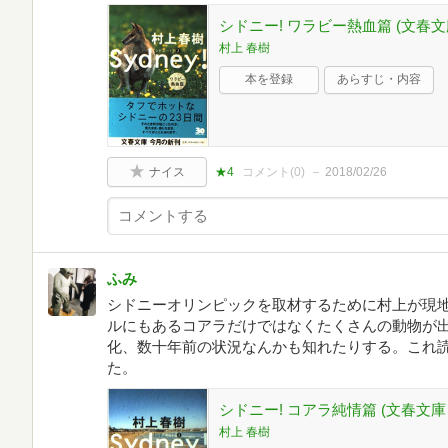
シドニー! ワラビー熱血篇 (文春文庫 
村上 春樹
本を登録
あらすじ・内容
ナイス
★4
コメント(
0
)
2018/02/26
ふみ
シドニーオリンピックを取材するために村上が現
ルにもあるコアラだけではなくたくさんの動物が
化、数十年前の状況なんかも知れたりする。これ
た。
シドニー! コアラ純情篇 (文春文庫 む
村上 春樹