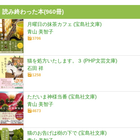
読み終わった本(
960
冊)
月曜日の抹茶カフェ (宝島社文庫)
青山 美智子
3706
猫を処方いたします。３ (PHP文芸文庫)
石田 祥
1258
ただいま神様当番 (宝島社文庫)
青山 美智子
4673
猫のお告げは樹の下で (宝島社文庫)