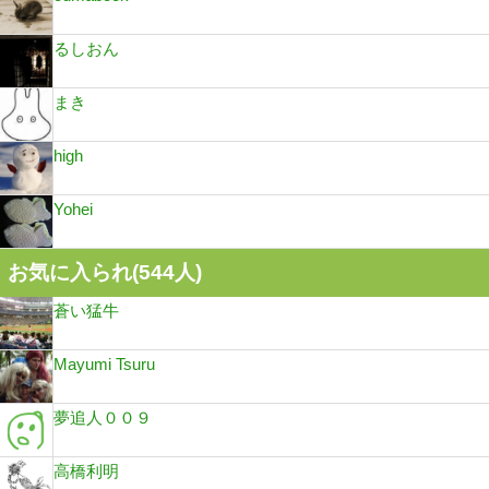
るしおん
まき
high
Yohei
お気に入られ(
544
人)
蒼い猛牛
Mayumi Tsuru
夢追人００９
高橋利明