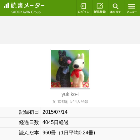
ログイン
新規登録
本を探
yukiko-i
女
京都府
544人登録
記録初日
2015/07/14
経過日数
4045日経過
読んだ本
960冊（1日平均0.24冊)