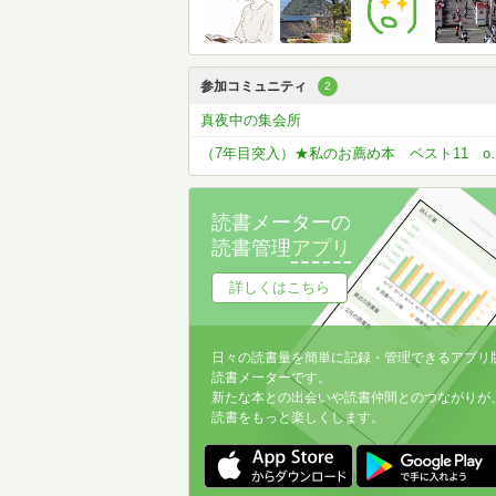
参加コミュニティ
2
真夜中の集会所
（7年目突入）★私の
読書メーターの
読書管理
アプリ
詳しくはこちら
日々の読書量を簡単に記録・管理できるアプリ
読書メーターです。
新たな本との出会いや読書仲間とのつながりが
読書をもっと楽しくします。