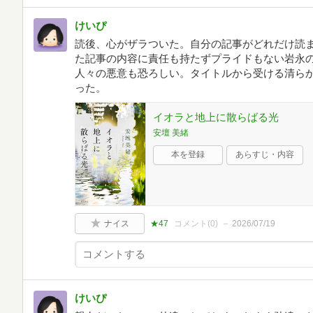
けいぴ
読後、心がザラついた。自分の記事がどれだけ読
た記事の内容に責任も持たずプライドもない岩永
人々の悪意も恐ろしい。タイトルから受ける清ら
った。
イオラと地上に散らばる光
安壇 美緒
本を登録
あらすじ・内容
ナイス
★47
コメント(
0
)
2026/07/19
けいぴ