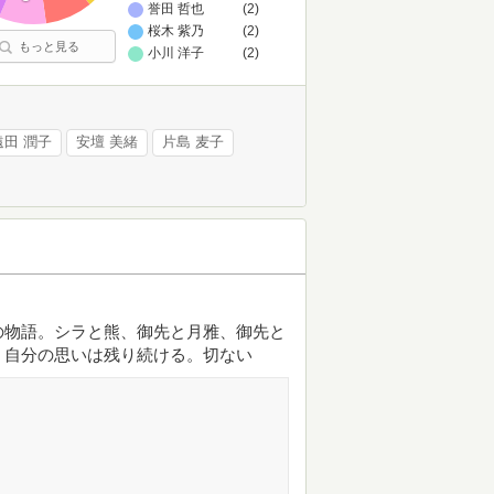
誉田 哲也
(2)
桜木 紫乃
(2)
もっと見る
小川 洋子
(2)
遠田 潤子
安壇 美緒
片島 麦子
の物語。シラと熊、御先と月雅、御先と
、自分の思いは残り続ける。切ない