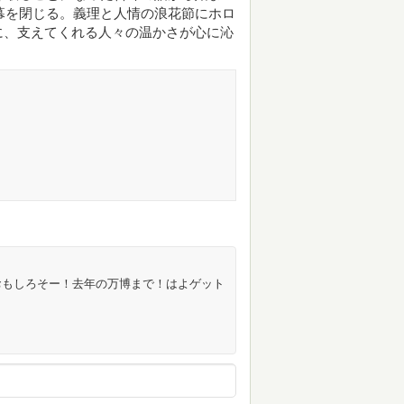
で幕を閉じる。義理と人情の浪花節にホロ
に、支えてくれる人々の温かさが心に沁
おもしろそー！去年の万博まで！はよゲット