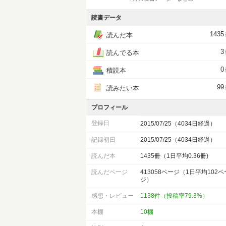
読書データ
1435
読んだ本
3
読んでる本
0
積読本
99
読みたい本
プロフィール
登録日
2015/07/25（4034日経過）
記録初日
2015/07/25（4034日経過）
読んだ本
1435冊（1日平均0.36冊)
読んだページ
413058ページ（1日平均102ペ
ジ）
感想・レビュー
1138件（投稿率79.3%）
本棚
10棚