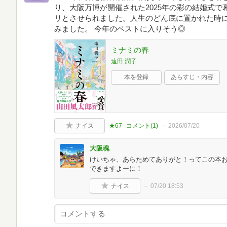
り、大阪万博が開催された2025年の彩の結婚式
リとさせられました。人生のどん底に置かれた時
みました。 今年のベストに入りそう◎
ミナミの春
遠田 潤子
本を登録
あらすじ・内容
ナイス
★67
コメント(
1
)
2026/07/20
大阪魂
けいちゃ、あらためてありがと！ってこの本
できますよーに！
ナイス
07/20 18:53