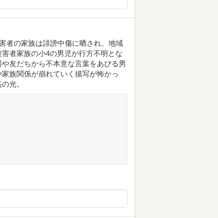
被害者の家族は誹謗中傷に晒され、地域
害者家族の小4の男児が行方不明とな
場や友だちから不本意な言葉をあびる男
や家族関係が崩れていく描写が怖かっ
筋の光。