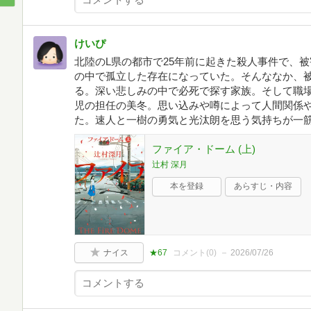
けいぴ
北陸のL県の都市で25年前に起きた殺人事件で、
の中で孤立した存在になっていた。そんななか、被
る。深い悲しみの中で必死で探す家族。そして職
児の担任の美冬。思い込みや噂によって人間関係
た。速人と一樹の勇気と光汰朗を思う気持ちが一
ファイア・ドーム (上)
辻村 深月
本を登録
あらすじ・内容
ナイス
★67
コメント(
0
)
2026/07/26