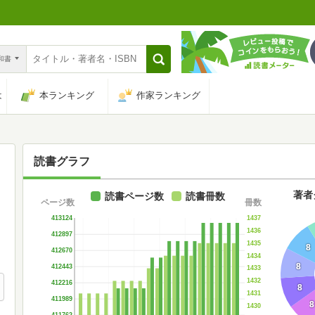
n和書
は
本ランキング
作家ランキング
読書グラフ
著者
読書ページ数
読書冊数
ページ数
冊数
1437
413124
1436
412897
1435
8
412670
1434
8
412443
1433
1432
412216
8
1431
411989
8
1430
411762