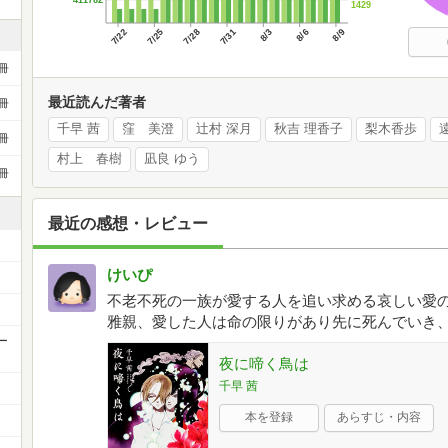
1429
7/22
7/25
7/28
7/31
8/3
8/6
8/9
冊
最近読んだ著者
冊
千早 茜
窪 美澄
辻村 深月
秋吉 理香子
梨木香歩
冊
村上 春樹
凪良 ゆう
冊
最近の感想・レビュー
けいぴ
不老不死の一族が愛する人を追い求める哀しい愛
雅親、愛した人は命の限りがあり先に死んでいき
ー
夜に啼く鳥は
千早 茜
本を登録
あらすじ・内容