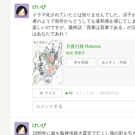
けいぴ
ドラマ化されていたとは知りませんでした。涼子が
者のようで前作からどうしても違和感を感じてし
楽しいのですが。最終話「吾輩は吾輩である」の
はあなたであれ！
月夜行路 Returns
秋吉 理香子
本を登録
あらすじ・内容
ナイス
★49
コメント(
0
)
2026/07/21
けいぴ
1995年に娘を阪神淡路大震災で亡くし孫の彩を