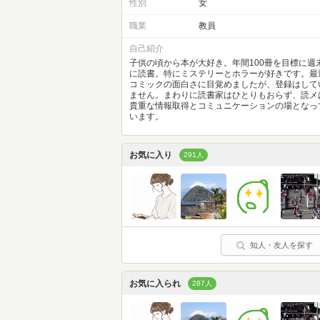
性別
女
職業
教員
自己紹介
子供の頃から本が大好き。年間100冊を目標に週
に読書。特にミステリーとホラーが好きです。最
コミックの面白さに目覚めましたが、登録はして
ません。まわりに読書家はひとりもおらず、読メ
貴重な情報取得とコミュニケーションの場となっ
います。
お気に入り
291人
知人・友人を探す
お気に入られ
287人