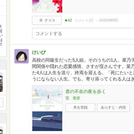
ナイス
★42
コメント(
0
)
2026/08/05
末
近
い
は
て
けいぴ
高校の同級生だった5人組。そのうちの1人、菜乃
間関係や隠れた恋愛感情、さすが窪さんです。菜
た4人は人生を送り、終焉を迎える。「死にたいと
うにならない人生。でも、寄り添ってくれる人は
君の不在の夜を歩く
窪 美澄
本を登録
あらすじ・内容