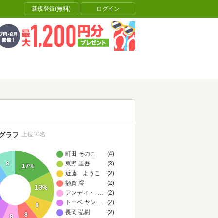
新規登録(無料)
ログイン
グラフ
上位10名
町田 そのこ
(4)
8
東野 圭吾
(3)
17
%
近藤 ようこ
(2)
額賀 澪
(2)
13
%
アンディ・ウィアー
…
(2)
トーベ ヤンソン,ラルス ヤンソン,Tove Jansson,Lars Jan
…
(2)
8
長岡 弘樹
(2)
8
8