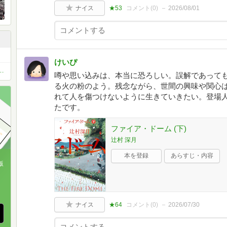
ナイス
★53
コメント(
0
)
2026/08/01
けいぴ
お薦め本 ベスト11 or ベスト5
噂や思い込みは、本当に恐ろしい。誤解であって
る火の粉のよう。残念ながら、世間の興味や関心
れて人を傷つけないように生きていきたい。登場
たです。
ファイア・ドーム (下)
辻村 深月
本を登録
あらすじ・内容
版
、
ナイス
★64
コメント(
0
)
2026/07/30