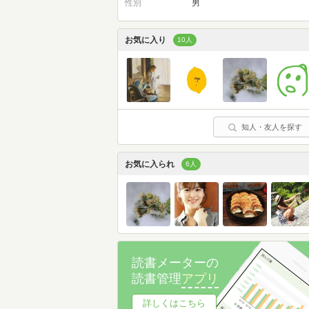
性別
男
お気に入り
10人
知人・友人を探す
お気に入られ
6人
読書メーターの
読書管理
アプリ
詳しくはこちら