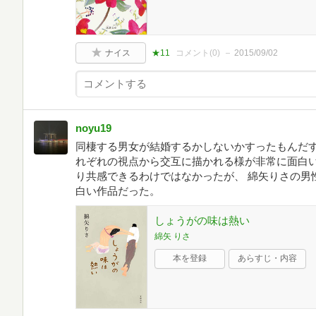
ナイス
★11
コメント(
0
)
2015/09/02
noyu19
同棲する男女が結婚するかしないかすったもんだす
れぞれの視点から交互に描かれる様が非常に面白い
り共感できるわけではなかったが、 綿矢りさの男
白い作品だった。
しょうがの味は熱い
綿矢 りさ
本を登録
あらすじ・内容