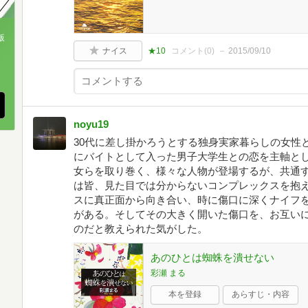
版
ナイス
★10
コメント(
0
)
2015/09/10
、
noyu19
30代に差し掛かろうとする独身実家暮らしの女性
にバイトとして入った男子大学生との恋を主軸と
女らを取り巻く、様々な人物が登場するが、共通
は皆、見た目では分からないコンプレックスを抱
スに真正面から向き合い、時に傷口に深くナイフ
がある。そしてその大きく開いた傷口を、お互い
のだと教えられた気がした。
あのひとは蜘蛛を潰せない
彩瀬 まる
本を登録
あらすじ・内容