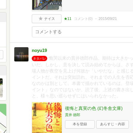
ナイス
★11
コメント(
0
)
2015/09/21
noyu19
慟哭以来の貫井徳郎作品。期待は大きか
ネタバレ
いだ。しかし、意を決して読み始めてからは、さ
場人物が夜空を見上げ何故か「いやだな」と感じ
イントだ。それは突如訪れ、それまでの人生を否
なのかは別として。本書で描かれているのは、登
イント」なのではないか。読了後、上述の書き出
と、様々思い巡らせずにはいられなかった。
後悔と真実の色 (幻冬舎文庫)
貫井 徳郎
本を登録
あらすじ・内容