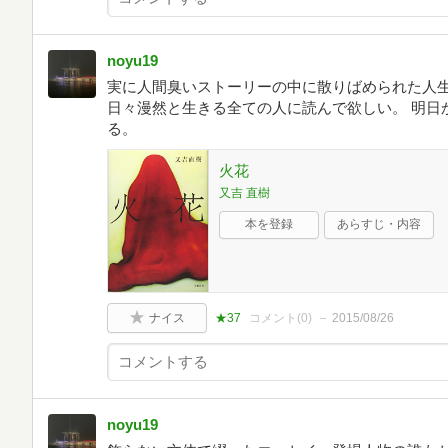
noyu19
実に人間臭いストーリーの中に散りばめられた人
日々漫然と生きる全ての人に読んで欲しい。 明日
る。
火花
又吉 直樹
本を登録
あらすじ・内容
ナイス
★37
コメント(
0
)
2015/08/26
noyu19