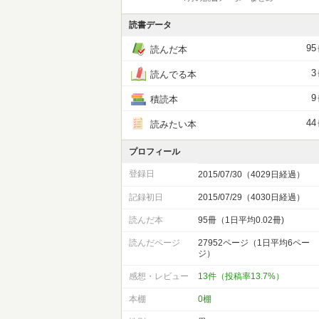
読書データ
95
読んだ本
3
読んでる本
9
積読本
44
読みたい本
プロフィール
登録日
2015/07/30（4029日経過）
記録初日
2015/07/29（4030日経過）
読んだ本
95冊（1日平均0.02冊)
読んだページ
27952ページ（1日平均6ペー
ジ）
感想・レビュー
13件（投稿率13.7%）
本棚
0棚