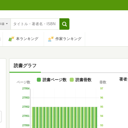
n和書
は
本ランキング
作家ランキング
読書グラフ
著者
読書ページ数
読書冊数
ページ数
冊数
27954
97
27953
96
27952
95
27951
94
27950
93