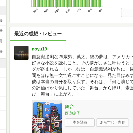
7/22
7/25
7/28
7/31
8/3
8/6
8/9
冊
冊
最近の感想・レビュー
冊
noyu19
冊
自意識過剰な29歳男、葉太。彼の夢は、アメリカ
好きな小説を読むこと。その夢がまさに叶おうと
グが盗まれる。しかし彼は、自意識過剰が故に、
間をほぼ無一文で過ごすことになる。見た目はみ
彼は本当の自分を取り戻す。それは、「何も演じ
の評価ばかり気にしていた「舞台」から降り、素
び「舞台」に上がる。
舞台
西 加奈子
本を登録
あらすじ・内容