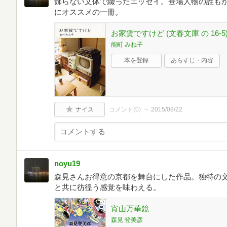
飾らない文体で綴ったエッセイ。登場人物の誰も
にオススメの一冊。
お家賃ですけど (文春文庫 の 16-5
能町 みね子
本を登録
あらすじ・内容
ナイス
コメント(
0
)
2015/08/22
noyu19
森見さんお得意の京都を舞台にした作品。独特の
と共に彷徨う感覚を味わえる。
宵山万華鏡
森見 登美彦