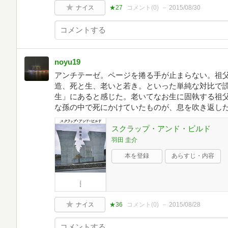
ナイス
★27
コメント(
0
)
2015/08/30
noyu19
アンチテーゼ。ページを捲る手が止まらない。祖
造、死と生、老いと若き。といった単純な対比で
生」にあると感じた。老いてなお生に固執する祖
な孫の中で死にかけていたものが、息を吹き返し
スクラップ・アンド・ビルド
羽田 圭介
本を登録
あらすじ・内容
ナイス
★36
コメント(
0
)
2015/08/28