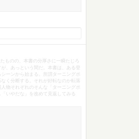
ったものの、本書の分厚さに一瞬たじろ
すが、あっという間だ。本書は、ある登
るシーンから始まる。所謂ターニングポ
応なく分断する。それが好転なのか転落
場人物それぞれのそんな「ターニングポ
し「いやだな」を改めて見返してみる