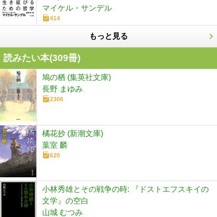
マイケル・サンデル
414
もっと見る
読みたい本(
309
冊)
鳩の栖 (集英社文庫)
長野 まゆみ
2306
橘花抄 (新潮文庫)
葉室 麟
620
小林秀雄とその戦争の時: 『ドストエフスキイの
文学』の空白
山城 むつみ