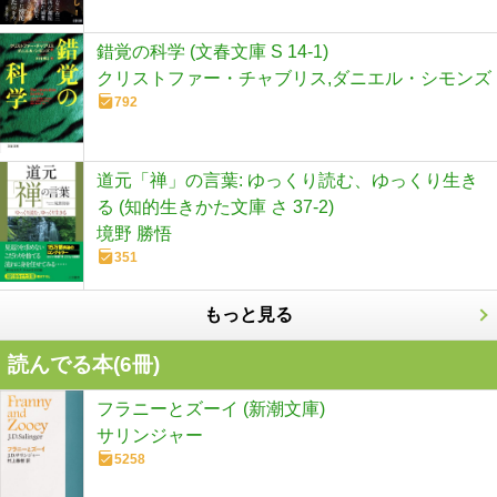
錯覚の科学 (文春文庫 S 14-1)
クリストファー・チャブリス,ダニエル・シモンズ
792
道元「禅」の言葉: ゆっくり読む、ゆっくり生き
る (知的生きかた文庫 さ 37-2)
境野 勝悟
351
もっと見る
読んでる本(
6
冊)
フラニーとズーイ (新潮文庫)
サリンジャー
5258