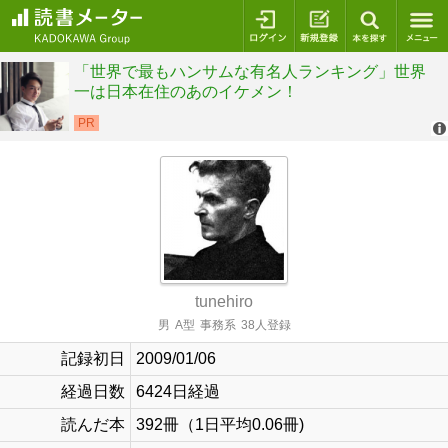
ログイン
新規登録
本を探
tunehiro
男
A型
事務系
38人登録
記録初日
2009/01/06
経過日数
6424日経過
読んだ本
392冊（1日平均0.06冊)