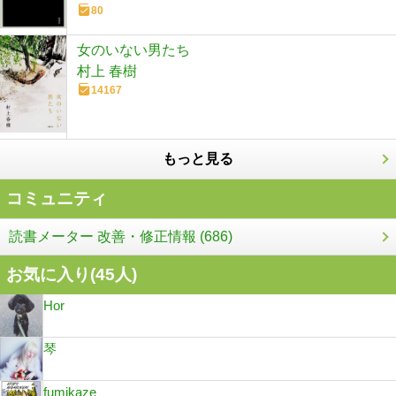
80
女のいない男たち
村上 春樹
14167
もっと見る
コミュニティ
読書メーター 改善・修正情報 (686)
お気に入り(
45
人)
Hor
琴
fumikaze