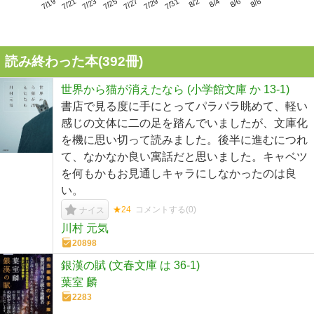
7/23
7/29
8/4
7/19
7/25
7/31
8/6
7/21
7/27
8/2
8/8
読み終わった本(
392
冊)
世界から猫が消えたなら (小学館文庫 か 13-1)
書店で見る度に手にとってパラパラ眺めて、軽い
感じの文体に二の足を踏んでいましたが、文庫化
を機に思い切って読みました。後半に進むにつれ
て、なかなか良い寓話だと思いました。キャベツ
を何もかもお見通しキャラにしなかったのは良
い。
★24
コメントする(
0
)
ナイス
川村 元気
20898
銀漢の賦 (文春文庫 は 36-1)
葉室 麟
2283