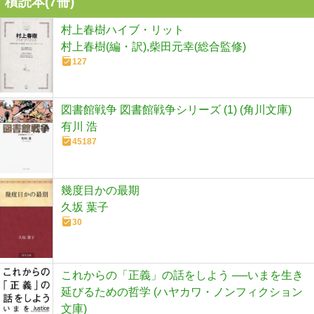
積読本(
7
冊)
村上春樹ハイブ・リット
村上春樹(編・訳),柴田元幸(総合監修)
127
図書館戦争 図書館戦争シリーズ (1) (角川文庫)
有川 浩
45187
幾度目かの最期
久坂 葉子
30
これからの「正義」の話をしよう ──いまを生き
延びるための哲学 (ハヤカワ・ノンフィクション
文庫)