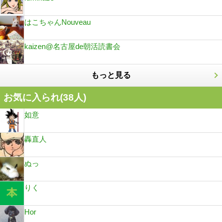
はこちゃんNouveau
kaizen@名古屋de朝活読書会
もっと見る
お気に入られ(
38
人)
如意
轟直人
ぬっ
りく
Hor