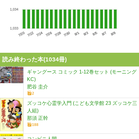
1,034
1,033
7/24
7/30
8/5
7/20
7/26
8/1
8/7
7/22
7/28
8/3
8/9
読み終わった本(
1034
冊)
ギャングース コミック 1-12巻セット (モーニング
KC)
肥谷 圭介
2
ズッコケ心霊学入門 (こども文学館 23 ズッコケ三
人組)
那須 正幹
188
コンビニ人間