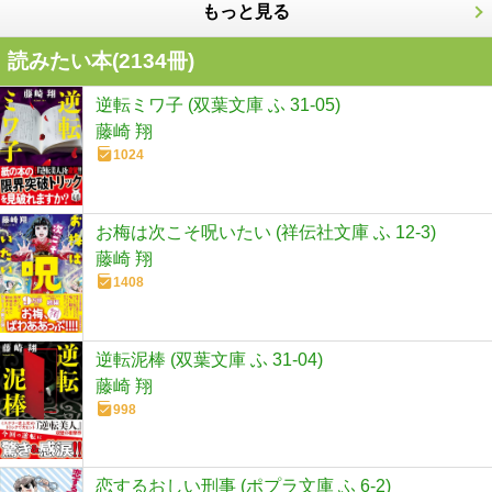
もっと見る
読みたい本(
2134
冊)
逆転ミワ子 (双葉文庫 ふ 31-05)
藤崎 翔
1024
お梅は次こそ呪いたい (祥伝社文庫 ふ 12-3)
藤崎 翔
1408
逆転泥棒 (双葉文庫 ふ 31-04)
藤崎 翔
998
恋するおしい刑事 (ポプラ文庫 ふ 6-2)