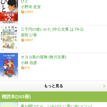
ひと
小野寺 史宜
12959
三千円の使いかた (中公文庫 は 74-1)
原田 ひ香
19807
オヨヨ島の冒険 (角川文庫)
小林 信彦
270
もっと見る
積読本(
163
冊)
夜が明けたら、いちばんに君に会いにいく