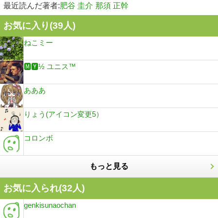
最近読んだ著者:
肥谷 圭介
那須 正幹
お気に入り(
39
人)
ねこミー
🅼🆈½ ユニス™
あああ
りょう(アイコン変更5）
コロンボ
もっと見る
お気に入られ(
32
人)
genkisunaochan