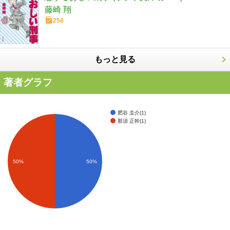
藤崎 翔
258
もっと見る
著者グラフ
肥谷 圭介(1)
那須 正幹(1)
50%
50%