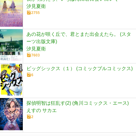
汐見夏衛
2755
あの花が咲く丘で、君とまた出会えたら。 (スタ
ーツ出版文庫)
汐見夏衛
7603
ビッグシックス（１） (コミックブルコミックス)
6
探偵明智は狂乱す(2) (角川コミックス・エース)
えすの サカエ
2