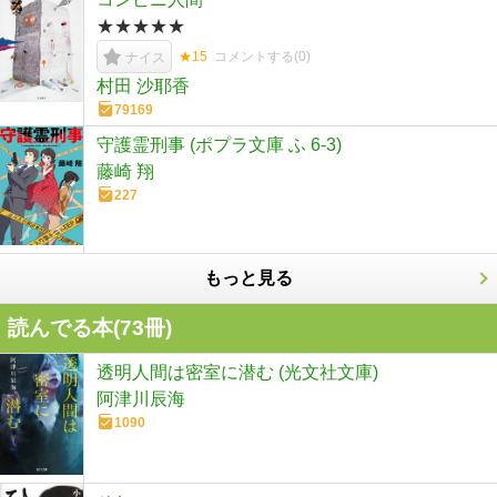
★★★★★
★15
コメントする(
0
)
ナイス
村田 沙耶香
79169
守護霊刑事 (ポプラ文庫 ふ 6-3)
藤崎 翔
227
もっと見る
読んでる本(
73
冊)
透明人間は密室に潜む (光文社文庫)
阿津川辰海
1090