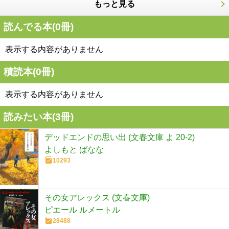
もっと見る
読んでる本(
0
冊)
表示する内容がありません
積読本(
0
冊)
表示する内容がありません
読みたい本(
3
冊)
デッドエンドの思い出 (文春文庫 よ 20-2)
よしもと ばなな
10293
その女アレックス (文春文庫)
ピエール ルメートル
28488