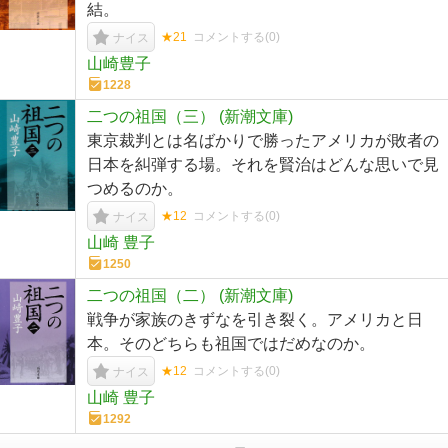
結。
★21
コメントする(
0
)
ナイス
山崎豊子
1228
二つの祖国（三） (新潮文庫)
東京裁判とは名ばかりで勝ったアメリカが敗者の
日本を糾弾する場。それを賢治はどんな思いで見
つめるのか。
★12
コメントする(
0
)
ナイス
山崎 豊子
1250
二つの祖国（二） (新潮文庫)
戦争が家族のきずなを引き裂く。アメリカと日
本。そのどちらも祖国ではだめなのか。
★12
コメントする(
0
)
ナイス
山崎 豊子
1292