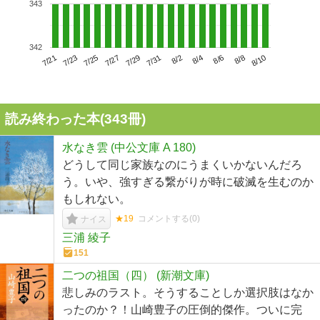
343
342
7/25
7/31
8/6
7/21
7/27
8/2
8/8
7/23
7/29
8/4
8/10
読み終わった本(
343
冊)
水なき雲 (中公文庫 A 180)
どうして同じ家族なのにうまくいかないんだろ
う。いや、強すぎる繋がりが時に破滅を生むのか
もしれない。
★19
コメントする(
0
)
ナイス
三浦 綾子
151
二つの祖国（四） (新潮文庫)
悲しみのラスト。そうすることしか選択肢はなか
ったのか？！山崎豊子の圧倒的傑作。ついに完