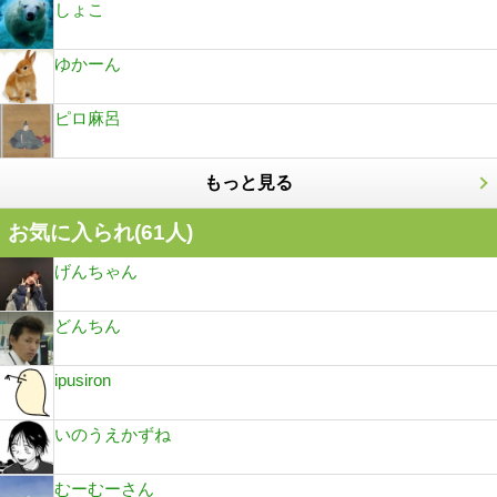
しょこ
ゆかーん
ピロ麻呂
もっと見る
お気に入られ(
61
人)
げんちゃん
どんちん
ipusiron
いのうえかずね
むーむーさん