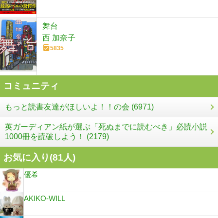
舞台
西 加奈子
5835
コミュニティ
もっと読書友達がほしいよ！！の会 (6971)
英ガーディアン紙が選ぶ「死ぬまでに読むべき」必読小説
1000冊を読破しよう！ (2179)
お気に入り(
81
人)
優希
AKIKO-WILL