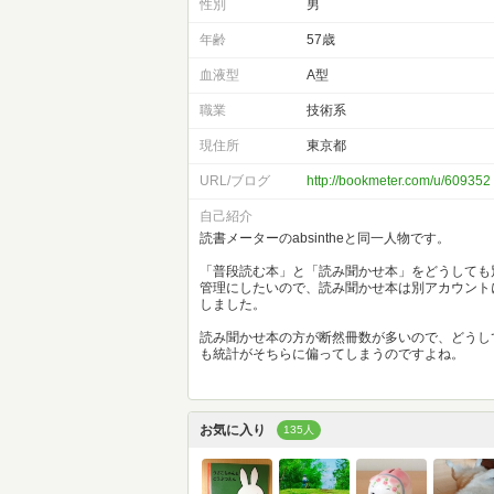
性別
男
年齢
57歳
血液型
A型
職業
技術系
現住所
東京都
URL/ブログ
http://bookmeter.com/u/609352
自己紹介
読書メーターのabsintheと同一人物です。
「普段読む本」と「読み聞かせ本」をどうしても
管理にしたいので、読み聞かせ本は別アカウント
しました。
読み聞かせ本の方が断然冊数が多いので、どうし
も統計がそちらに偏ってしまうのですよね。
お気に入り
135人