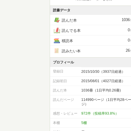
読書データ
1036
読んだ本
0
読んでる本
0
積読本
26
読みたい本
プロフィール
登録日
2015/10/30（3937日経過）
記録初日
2015/08/01（4027日経過）
読んだ本
1036冊（1日平均0.26冊)
読んだページ
114990ページ（1日平均28ペ
ジ）
感想・レビュー
972件（投稿率93.8%）
本棚
5棚