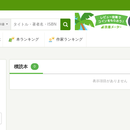
n和書
は
本ランキング
作家ランキング
積読本
0
表示項目がありません