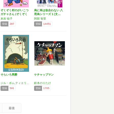
ぞくぞく村のがいこつ
烏に単は似合わない 八
ガチャさん (ぞくぞく
咫烏シリーズ 1 (文…
村…
末吉 暁子
阿部 智里
登録
287
登録
14451
そらいろ男爵
ケチャップマン
ジル・ボム,ティエリー・デデュー
鈴木のりたけ
登録
591
登録
1705
最後