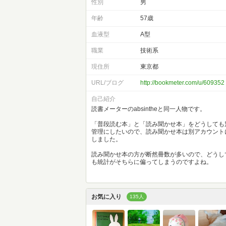
性別
男
年齢
57歳
血液型
A型
職業
技術系
現住所
東京都
URL/ブログ
http://bookmeter.com/u/609352
自己紹介
読書メーターのabsintheと同一人物です。
「普段読む本」と「読み聞かせ本」をどうしても
管理にしたいので、読み聞かせ本は別アカウント
しました。
読み聞かせ本の方が断然冊数が多いので、どうし
も統計がそちらに偏ってしまうのですよね。
お気に入り
135人