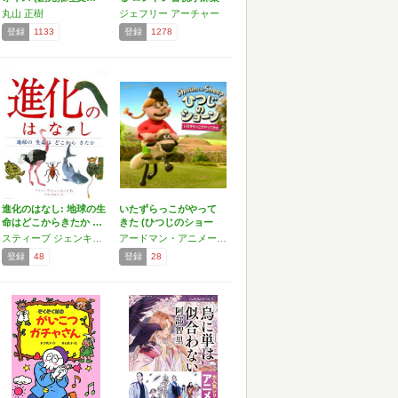
取…
丸山 正樹
ジェフリー アーチャー
登録
1133
登録
1278
進化のはなし: 地球の生
いたずらっこがやって
命はどこからきたか …
きた (ひつじのショー
ン)
スティーブ ジェンキンズ
アードマン・アニメーションズ
登録
48
登録
28