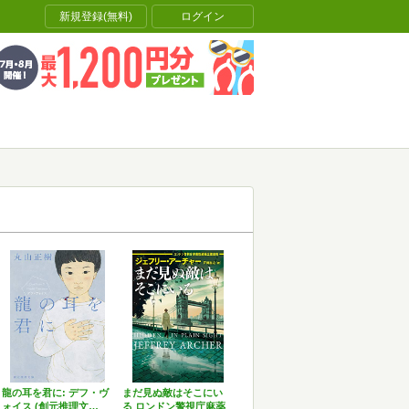
新規登録(無料)
ログイン
龍の耳を君に: デフ・ヴ
まだ見ぬ敵はそこにい
ォイス (創元推理文…
る ロンドン警視庁麻薬