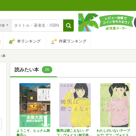
n和書
は
本ランキング
作家ランキング
い本
読みたい本
26
ようこそ、ヒュナム洞
慟哭は聴こえない: デ
わたしのいないテーブ
書店へ
フ・ヴォイス (創元推…
ルで: デフ・ヴォイス