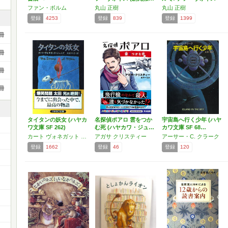
ファン・ボルム
丸山 正樹
丸山 正樹
登録
4253
登録
839
登録
1399
冊
冊
冊
冊
タイタンの妖女 (ハヤカ
名探偵ポアロ 雲をつか
宇宙島へ行く少年 (ハヤ
ワ文庫 SF 262)
む死 (ハヤカワ・ジュ…
カワ文庫 SF 68…
カート ヴォネガット ジュニア
アガサ クリスティー
アーサー・C. クラーク
登録
1662
登録
46
登録
120
ー