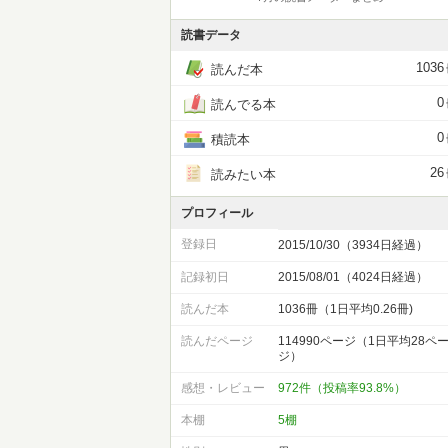
読書データ
1036
読んだ本
0
読んでる本
0
積読本
26
読みたい本
プロフィール
登録日
2015/10/30（3934日経過）
記録初日
2015/08/01（4024日経過）
読んだ本
1036冊（1日平均0.26冊)
読んだページ
114990ページ（1日平均28ペ
ジ）
感想・レビュー
972件（投稿率93.8%）
本棚
5棚