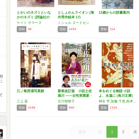
とかいのネズミといな
としょかんライオン (海
12歳からの読書案内
かのネズミ (評論社の
外秀作絵本 17)
児…
ケイト サマーズ
ミシェル ヌードセン
登録
96
登録
2454
登録
114
別
に
江ノ島西浦写真館
新装改訂版 小説土佐
本をめぐる物語 小説
て
堀川 ――女性実業家・
よ、永遠に (角川文庫)
広…
三上 延
古川智映子
神永 学,加藤 千恵,島本 理生,椰月 美智子,海猫沢 めろん,佐藤 友哉,千早 茜,藤谷 治
登録
3189
登録
840
登録
1316
最初
前
1
2
次