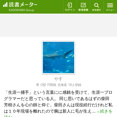
ログイン
新規登録
本を探
やす
男
O型
IT関係
北海道
78人登録
「生涯一捕手」という言葉にに感銘を受けて、生涯一プロ
グラマーだと思っている人。 同じ思いであるはずの柴田
芳樹さんを心の師と仰ぐ。柴田さんは現役続行だけれど私
は１０年現場を離れたので腕は新人に毛が生え…
→続きを