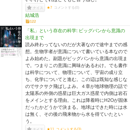
★7
コメントする(
0
)
ナイス
結城浩
122
「私」という存在の科学: ビッグバンから意識の
出現まで
読み終わってないのだが大著なので途中までの感
想。生物学者が意識について書いている本なので
よみ始めた。副題がビッグバンから意識の出現ま
で。つまりこの意識に興味があるわけ。でも書作
は科学について、物理について、宇宙の成り立
ち、化学についてと進む。この辺は既知な感じな
のでサクサク飛ばしよみ。４章が地球物理の話で
太陽系の外側の惑星は巨大ガス惑星で内側は岩石
をメインとする理由。これは降着時にH2Oが固体
だったかどうかで決まる。地球はできた時には水
は無く、その後の飛来物から水を得ていたとい
う。
★11
コメントする(
3
)
ナイス