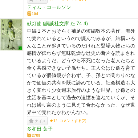
ティム・コールソン
104
献灯使 (講談社文庫 た 74-4)
中編１本とおそらく補足の短編数本の著作。海外
で売れているというので読んでみるが、結構いろ
んなことが起きているのだけれど登場人物たちの
感情が伝わらず無味乾燥な歴史の断片を読まされ
ているようだ。どうやら不死になった老人たちと
全く共感できない子孫たち。主人公はひ孫を育て
ているが価値観が合わず、子、孫との関わりのな
かで価値の共有を既に諦めている。社会構造も大
きく変わり少女週末旅行のような世界。ひ孫との
生活を基本として過去の追憶を連ねていくが、そ
れは繰り言のように見えて合わなかった。なぜ世
界中で売れたかわかんない。
★12
コメントする(
2
)
ナイス
多和田 葉子
2709