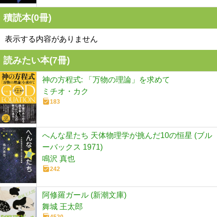
積読本(
0
冊)
表示する内容がありません
読みたい本(
7
冊)
神の方程式: 「万物の理論」を求めて
ミチオ・カク
183
へんな星たち 天体物理学が挑んだ10の恒星 (ブル
ーバックス 1971)
鳴沢 真也
242
阿修羅ガール (新潮文庫)
舞城 王太郎
4520