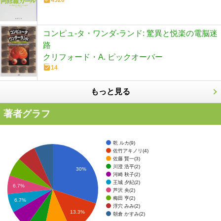
コンピュ-タ・ワンダ-ランド: 驚異と悦楽の電脳迷
路
クリフォード・A. ピックオーバー
14
もっと見る
著者グラフ
乾 ルカ(9)
佐竹アキノリ(4)
佐藤 賢一(3)
川澄 浩平(2)
30%
河崎 秋子(2)
王城 夕紀(2)
6.7%
芦沢 央(2)
梅田 亨(2)
6.7%
浮穴 みみ(2)
13.3%
朝倉 かすみ(2)