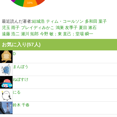
10%
最近読んだ著者:
結城浩
ティム・コールソン
多和田 葉子
児玉 雨子
ブレイディみかこ
鴻巣 友季子
夏目 漱石
遠藤 浩二
瀬川 拓郎
今野 敏；東 直己；堂場 瞬一
お気に入り(
57
人)
D
まんぼう
ねぼすけ
にる
鈴木 千春