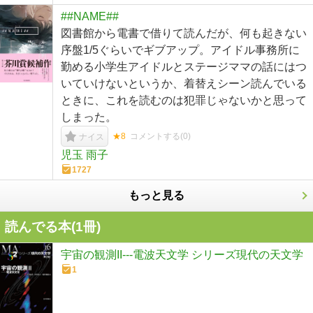
##NAME##
図書館から電書で借りて読んだが、何も起きない
序盤1/5ぐらいでギブアップ。アイドル事務所に
勤める小学生アイドルとステージママの話にはつ
いていけないというか、着替えシーン読んでいる
ときに、これを読むのは犯罪じゃないかと思って
しまった。
★8
コメントする(
0
)
ナイス
児玉 雨子
1727
もっと見る
読んでる本(
1
冊)
宇宙の観測II---電波天文学 シリーズ現代の天文学
1