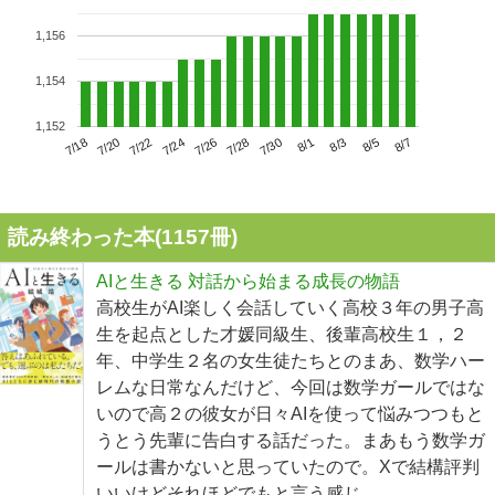
1,156
1,154
1,152
7/22
7/28
8/3
7/18
7/24
7/30
8/5
7/20
7/26
8/1
8/7
読み終わった本(
1157
冊)
AIと生きる 対話から始まる成長の物語
高校生がAI楽しく会話していく高校３年の男子高
生を起点とした才媛同級生、後輩高校生１，２
年、中学生２名の女生徒たちとのまあ、数学ハー
レムな日常なんだけど、今回は数学ガールではな
いので高２の彼女が日々AIを使って悩みつつもと
うとう先輩に告白する話だった。まあもう数学ガ
ールは書かないと思っていたので。Xで結構評判
いいけどそれほどでもと言う感じ。