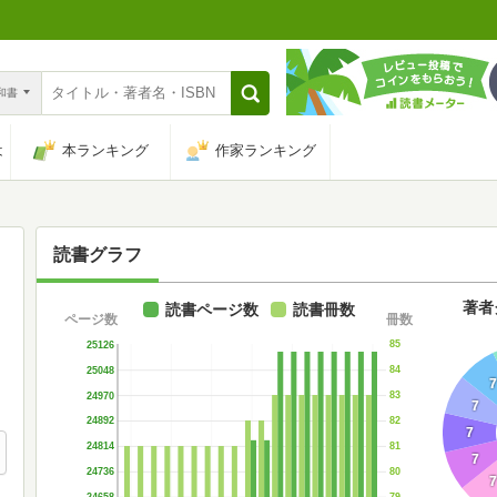
n和書
は
本ランキング
作家ランキング
読書グラフ
著者
読書ページ数
読書冊数
ページ数
冊数
85
25126
84
25048
7
83
24970
7
82
24892
7
81
24814
7
80
24736
7
79