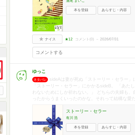
瀬尾 まいこ
本を登録
あらすじ・内容
ナイス
★12
コメント(
0
)
2026/07/31
ゆっこ
sideAは妻が死ぬ「ストーリー・セラー」に
ネタバレ
「ストーリー・セラー」にかかるsideB。 「あ
わないためにしか祈れない。」 どちらの夫婦も、
ったからうまくいったのかな。それって結構な愛
ストーリー・セラー
有川 浩
本を登録
あらすじ・内容