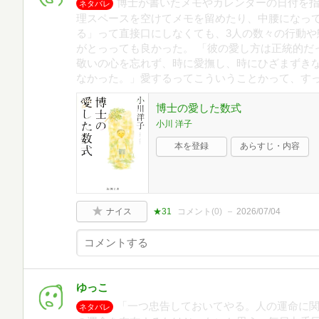
博士が書いたメモやカレンダーの日付を
ネタバレ
理スペースを空けてメモを留めたり、中腰になっ
る」って直接口にしなくても、3人の数々の行動や
がとっっても良かった。 「彼の愛し方は正統的だ
敬いの心を忘れず、時に愛撫し、時にひざまずき
なかった。」愛するってこういうことかって、す
博士の愛した数式
小川 洋子
本を登録
あらすじ・内容
ナイス
★31
コメント(
0
)
2026/07/04
ゆっこ
「一つ忠告しておいてやる。人の運命に関
ネタバレ