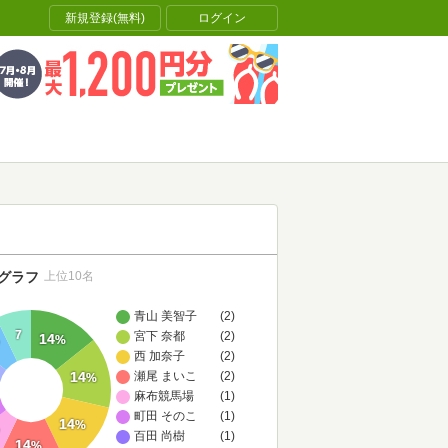
新規登録(無料)
ログイン
グラフ
上位10名
青山 美智子
(2)
7
宮下 奈都
(2)
14
%
西 加奈子
(2)
14
瀬尾 まいこ
(2)
%
麻布競馬場
(1)
町田 そのこ
(1)
14
%
百田 尚樹
(1)
14
%