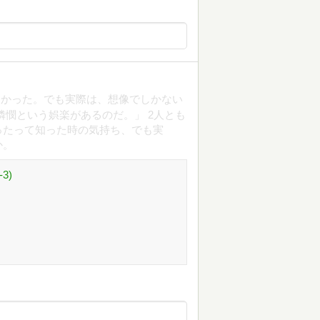
なかった。でも実際は、想像でしかない
憐憫という娯楽があるのだ。」 2人とも
ったって知った時の気持ち、でも実
か。
3)