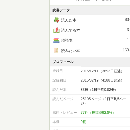
読書データ
83
読んだ本
3
読んでる本
1
積読本
163
読みたい本
プロフィール
登録日
2015/12/11（3893日経過）
記録初日
2015/02/19（4188日経過）
読んだ本
83冊（1日平均0.02冊)
読んだページ
25105ページ（1日平均5ペー
ジ）
感想・レビュー
77件（投稿率92.8%）
本棚
0棚