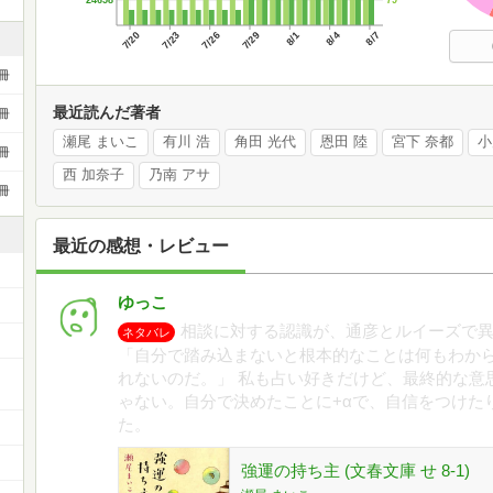
24658
7/20
7/23
7/26
7/29
8/1
8/4
8/7
冊
最近読んだ著者
冊
瀬尾 まいこ
有川 浩
角田 光代
恩田 陸
宮下 奈都
小
冊
西 加奈子
乃南 アサ
冊
最近の感想・レビュー
ゆっこ
相談に対する認識が、通彦とルイーズで
ネタバレ
「自分で踏み込まないと根本的なことは何もわか
れないのだ。」 私も占い好きだけど、最終的な意
ゃない。自分で決めたことに+αで、自信をつけた
た。
強運の持ち主 (文春文庫 せ 8-1)