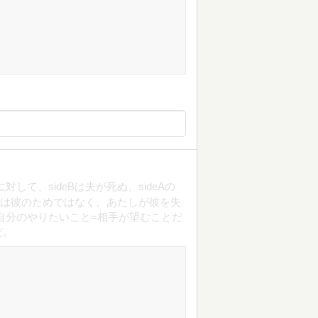
対して、sideBは夫が死ぬ、sideAの
たしは彼のためではなく、あたしが彼を失
自分のやりたいこと=相手が望むことだ
だ。