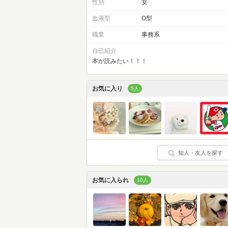
性別
女
血液型
O型
職業
事務系
自己紹介
本が読みたい！！！
お気に入り
5人
知人・友人を探す
お気に入られ
10人