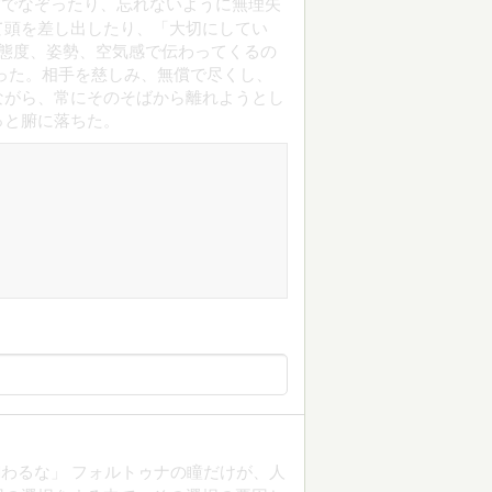
指でなぞったり、忘れないように無理矢
て頭を差し出したり、「大切にしてい
態度、姿勢、空気感で伝わってくるの
った。相手を慈しみ、無償で尽くし、
ながら、常にそのそばから離れようとし
っと腑に落ちた。
わるな」 フォルトゥナの瞳だけが、人