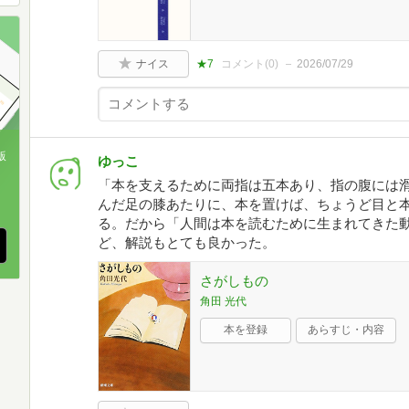
ナイス
★7
コメント(
0
)
2026/07/29
版
ゆっこ
「本を支えるために両指は五本あり、指の腹には
、
んだ足の膝あたりに、本を置けば、ちょうど目と
る。だから「人間は本を読むために生まれてきた動
ど、解説もとても良かった。
さがしもの
角田 光代
本を登録
あらすじ・内容