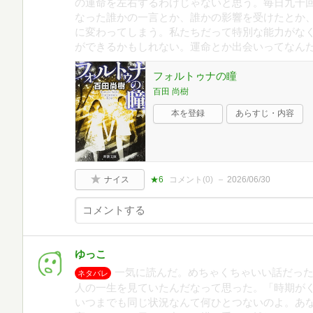
の運命を左右するわけじゃないと思う。毎日九千
なった誰かの一言とか、誰かの影響を受けたとか
に変わってしまう。私たちだって特別な能力がな
ができるかもしれない。運命とか出会いってなん
フォルトゥナの瞳
百田 尚樹
本を登録
あらすじ・内容
ナイス
★6
コメント(
0
)
2026/06/30
ゆっこ
一気に読んだ。めちゃくちゃいい話だった
ネタバレ
人の一生を見ていたんだなって思った。「時期が
いつまでも同じ状況なんて何ひとつないのよ。あ