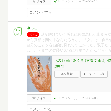
ナイス
★18
コメント(
0
)
2026/07/13
ゆっこ
謎が解けていく感じは終始鳥肌が止まら
ネタバレ
から真相は闇の中なんだろうな。 「女には、自己
自分のことを客観的に見れてすごかった。双子だ
は、、今までの葛藤や苦悩は昇華できたんだろう
木洩れ日に泳ぐ魚 (文春文庫 お 42-
恩田 陸
本を登録
あらすじ・内容
ナイス
★10
コメント(
0
)
2026/07/05