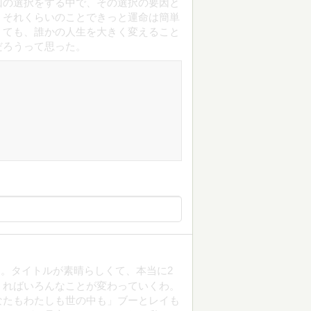
回の選択をする中で、その選択の要因と
、それくらいのことできっと運命は簡単
くても、誰かの人生を大きく変えること
だろうって思った。
。タイトルが素晴らしくて、本当に2
くればいろんなことが変わっていくわ。
なたもわたしも世の中も」ブーとレイも