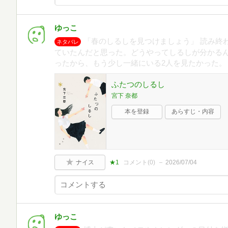
ゆっこ
「春のしるしを見つけましょう」 読み終
ネタバレ
ていたんだと思った。どうやってしるしが分かるん
ったから、もう少し一緒にいる2人を見たかった。
ふたつのしるし
宮下 奈都
本を登録
あらすじ・内容
ナイス
★1
コメント(
0
)
2026/07/04
ゆっこ