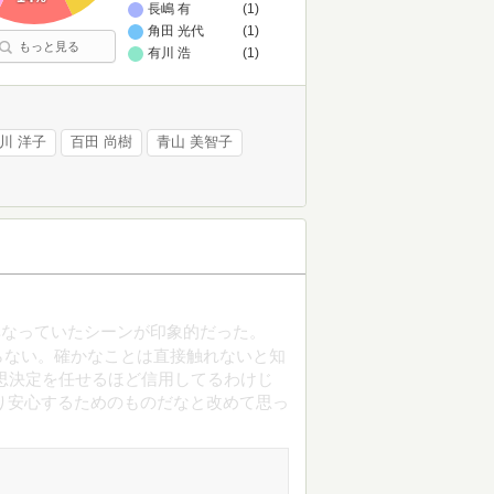
長嶋 有
(1)
角田 光代
(1)
もっと見る
有川 浩
(1)
川 洋子
百田 尚樹
青山 美智子
異なっていたシーンが印象的だった。
らない。確かなことは直接触れないと知
思決定を任せるほど信用してるわけじ
り安心するためのものだなと改めて思っ