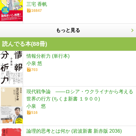
三宅 香帆
16847
もっと見る
読んでる本(
88
冊)
情報分析力 (単行本)
小泉 悠
703
現代戦争論 ――ロシア・ウクライナから考える
世界の行方 (ちくま新書 １９００)
小泉 悠
516
論理的思考とは何か (岩波新書 新赤版 2036)