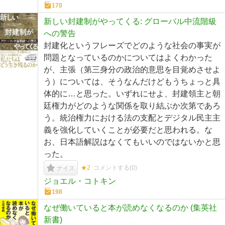
170
新しい封建制がやってくる: グローバル中流階級
への警告
封建化というフレーズでどのような社会の事実が
問題となっているのかについてはよくわかった
が、主張（第三身分の政治的意思を目覚めさせよ
う）については、そうなんだけどもうちょっと具
体的に…と思った。いずれにせよ、封建領主と朝
廷権力がどのような関係を取り結ぶか次第であろ
う。統治権力における法の支配とデジタル民主主
義を強化していくことが必要だと思われる。な
お、日本語解説はなくてもいいのではないかと思
った。
★2
コメントする(
0
)
ナイス
ジョエル・コトキン
198
なぜ働いていると本が読めなくなるのか (集英社
新書)