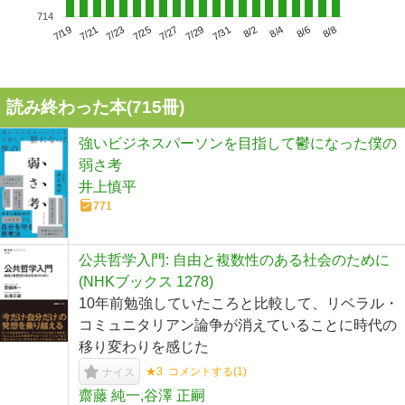
714
7/23
7/29
8/4
7/19
7/25
7/31
8/6
7/21
7/27
8/2
8/8
読み終わった本(
715
冊)
強いビジネスパーソンを目指して鬱になった僕の
弱さ考
井上慎平
771
公共哲学入門: 自由と複数性のある社会のために
(NHKブックス 1278)
10年前勉強していたころと比較して、リベラル・
コミュニタリアン論争が消えていることに時代の
移り変わりを感じた
★3
コメントする(
1
)
ナイス
齋藤 純一,谷澤 正嗣