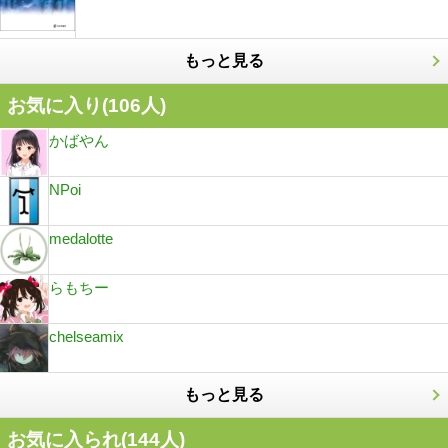
もっと見る
お気に入り(
106
人)
かばやん
NPoi
medalotte
らもちー
chelseamix
もっと見る
お気に入られ(
144
人)