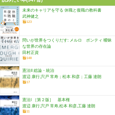
未来のキャリアを守る 休職と復職の教科書
武神健之
123
問いが世界をつくりだす: メルロ゠ポンティ 曖昧
な世界の存在論
田村正資
148
憲法II 総論・統治
渡辺 康行,宍戸 常寿；松本 和彦；工藤 達朗
17
憲法Ⅰ ［第２版］ 基本権
渡辺 康行,宍戸 常寿,松本 和彦,工藤 達朗
11