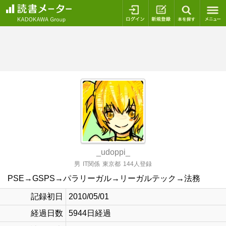
ログイン
新規登録
本を探
_udoppi_
男
IT関係
東京都
144人登録
PSE→GSPS→パラリーガル→リーガルテック→法務
記録初日
2010/05/01
経過日数
5944日経過