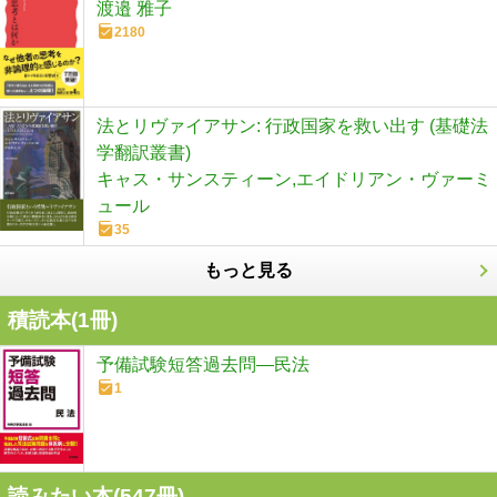
渡邉 雅子
2180
法とリヴァイアサン: 行政国家を救い出す (基礎法
学翻訳叢書)
キャス・サンスティーン,エイドリアン・ヴァーミ
ュール
35
もっと見る
積読本(
1
冊)
予備試験短答過去問―民法
1
読みたい本(
547
冊)