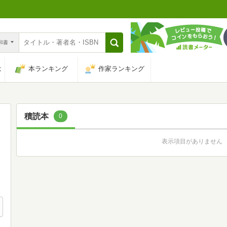
n和書
は
本ランキング
作家ランキング
積読本
0
表示項目がありません