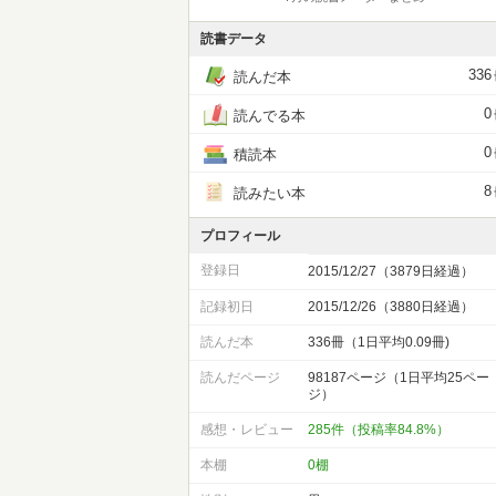
読書データ
336
読んだ本
0
読んでる本
0
積読本
8
読みたい本
プロフィール
登録日
2015/12/27（3879日経過）
記録初日
2015/12/26（3880日経過）
読んだ本
336冊（1日平均0.09冊)
読んだページ
98187ページ（1日平均25ペー
ジ）
感想・レビュー
285件（投稿率84.8%）
本棚
0棚