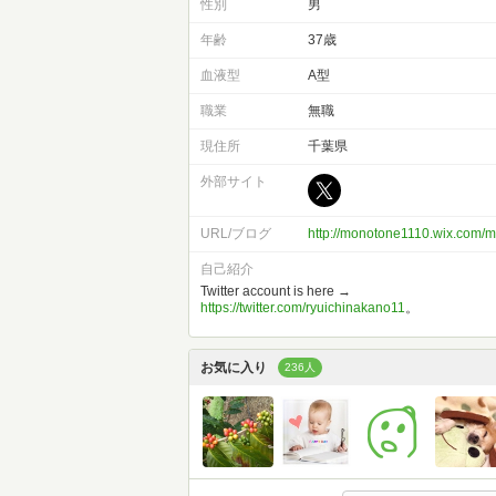
性別
男
年齢
37歳
血液型
A型
職業
無職
現住所
千葉県
外部サイト
URL/ブログ
http://monotone1110.wix.com/m
自己紹介
Twitter account is here →
https://twitter.com/ryuichinakano11
。
お気に入り
236人