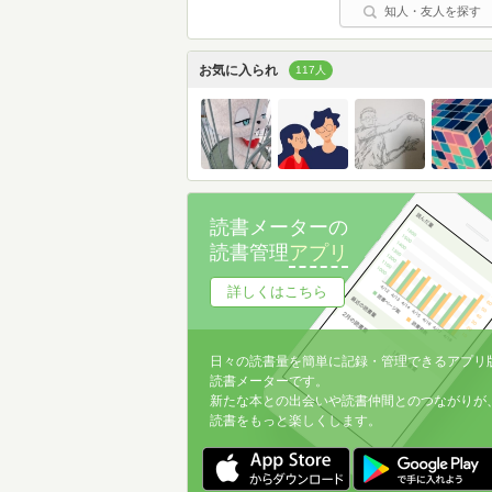
知人・友人を探す
お気に入られ
117人
読書メーターの
読書管理
アプリ
詳しくはこちら
日々の読書量を簡単に記録・管理できるアプリ
読書メーターです。
新たな本との出会いや読書仲間とのつながりが
読書をもっと楽しくします。