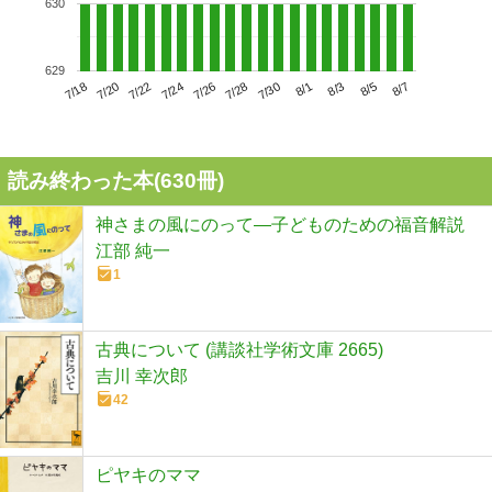
630
629
7/22
7/28
8/3
7/18
7/24
7/30
8/5
7/20
7/26
8/1
8/7
読み終わった本(
630
冊)
神さまの風にのって―子どものための福音解説
江部 純一
1
古典について (講談社学術文庫 2665)
吉川 幸次郎
42
ピヤキのママ