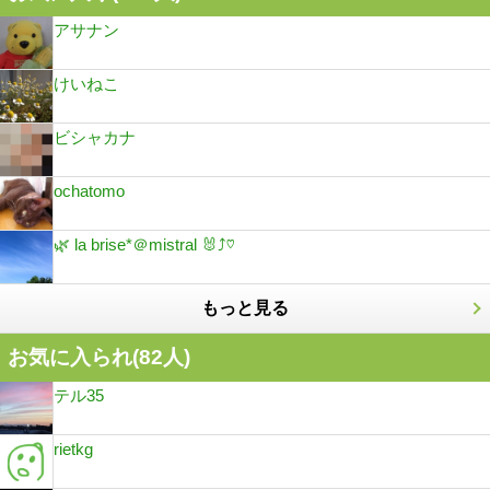
アサナン
けいねこ
ビシャカナ
ochatomo
🌿 la brise*＠mistral 🐰⤴︎♡
もっと見る
お気に入られ(
82
人)
テル35
rietkg