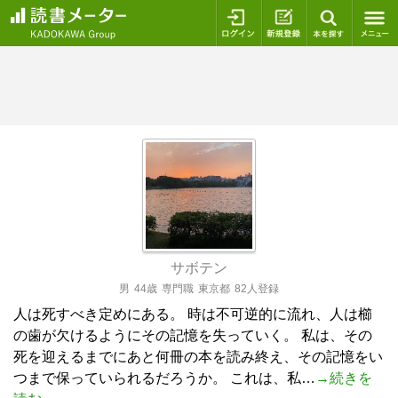
ログイン
新規登録
本を探
サボテン
男
44歳
専門職
東京都
82人登録
人は死すべき定めにある。 時は不可逆的に流れ、人は櫛
の歯が欠けるようにその記憶を失っていく。 私は、その
死を迎えるまでにあと何冊の本を読み終え、その記憶をい
つまで保っていられるだろうか。 これは、私…
→続きを