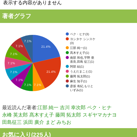
表示する内容がありません
著者グラフ
ペク・ヒナ(3)
ヨシタケ シンスケ
7.1%
(3)
7.1%
21.4%
江部 純一(1)
髙木すえ子(1)
7.1%
南部 和也,宇野 亜
喜良,田島 征三(1)
7.1%
阿部 結(1)
うえだまこと(1)
21.4%
7.1%
藤岡 拓太郎(1)
7.1%
麻生 知子(1)
7.1%
7.1%
彦坂 有紀,もりと
いずみ(1)
最近読んだ著者:
江部 純一
吉川 幸次郎
ペク・ヒナ
永峰 英太郎
髙木すえ子
藤岡 拓太郎
スギヤマカナヨ
田島征三
浜田 廣介
まど みちお
お気に入り(
225
人)