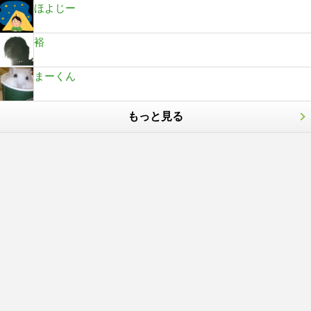
ほよじー
裕
まーくん
もっと見る