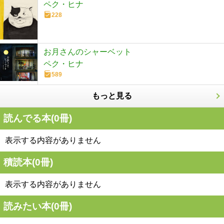
ペク・ヒナ
228
お月さんのシャーベット
ペク・ヒナ
589
もっと見る
読んでる本(
0
冊)
表示する内容がありません
積読本(
0
冊)
表示する内容がありません
読みたい本(
0
冊)