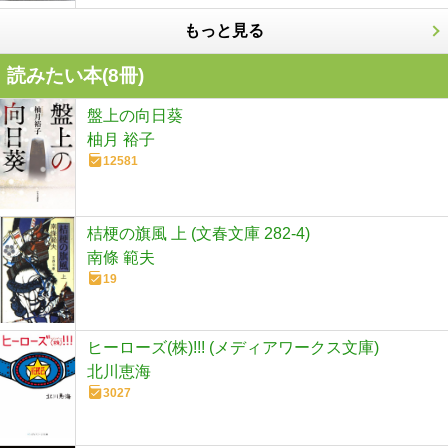
もっと見る
読みたい本(
8
冊)
盤上の向日葵
柚月 裕子
12581
桔梗の旗風 上 (文春文庫 282-4)
南條 範夫
19
ヒーローズ(株)!!! (メディアワークス文庫)
北川恵海
3027