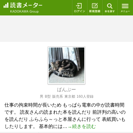
ログイン
新規登録
本を探
ばんぶー
男
B型
販売系
東京都
160人登録
仕事の拘束時間が長いため もっぱら電車の中が読書時間
です。 読友さんの読まれた本を読んだり 前評判の高いの
を読んだり ふらふら～っと本屋さんに行って 表紙買いも
したりします。 基本的には…
→続きを読む