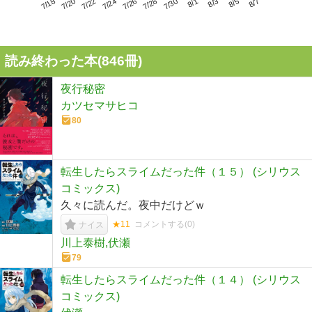
7/22
7/28
8/3
7/18
7/24
7/30
8/5
7/20
7/26
8/1
8/7
読み終わった本(
846
冊)
夜行秘密
カツセマサヒコ
80
転生したらスライムだった件（１５） (シリウス
コミックス)
久々に読んだ。夜中だけどｗ
★11
コメントする(
0
)
ナイス
川上泰樹,伏瀬
79
転生したらスライムだった件（１４） (シリウス
コミックス)