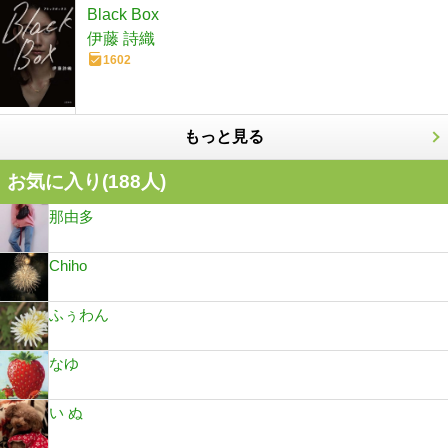
Black Box
伊藤 詩織
1602
もっと見る
お気に入り(
188
人)
那由多
Chiho
ふぅわん
なゆ
い ぬ