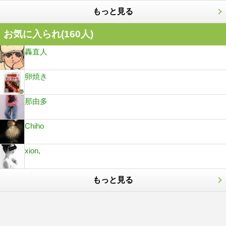
もっと見る
お気に入られ(
160
人)
轟直人
卵焼き
那由多
Chiho
xion,
もっと見る