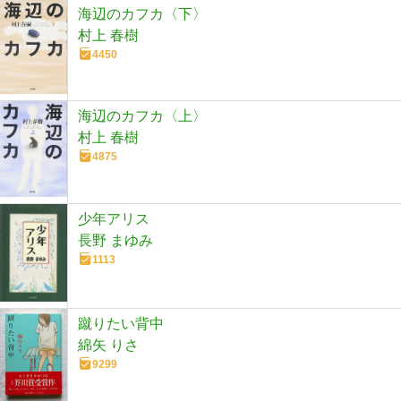
海辺のカフカ〈下〉
村上 春樹
4450
海辺のカフカ〈上〉
村上 春樹
4875
少年アリス
長野 まゆみ
1113
蹴りたい背中
綿矢 りさ
9299