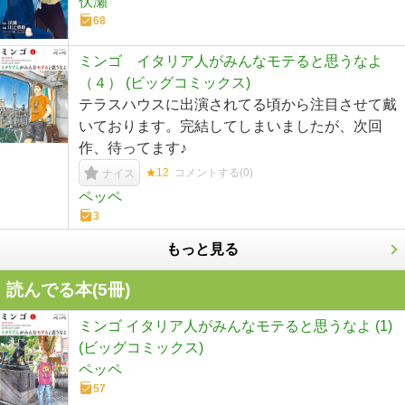
伏瀬
68
ミンゴ イタリア人がみんなモテると思うなよ
（４） (ビッグコミックス)
テラスハウスに出演されてる頃から注目させて戴
いております。完結してしまいましたが、次回
作、待ってます♪
★12
コメントする(
0
)
ナイス
ペッペ
3
もっと見る
読んでる本(
5
冊)
ミンゴ イタリア人がみんなモテると思うなよ (1)
(ビッグコミックス)
ペッペ
57