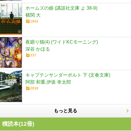
ホームズの娘 (講談社文庫 よ 38-9)
横関 大
1842
夜廻り猫(4) (ワイドKCモーニング)
深谷 かほる
337
キャプテンサンダーボルト 下 (文春文庫)
阿部 和重,伊坂 幸太郎
2818
もっと見る
積読本(
12
冊)