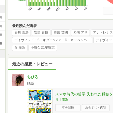
136987
7/22
7/25
7/28
7/31
8/3
8/6
8/9
冊
最近読んだ著者
冊
谷川 嘉浩
安野 貴博
奥田 英朗
乃南 アサ
アナ・レナス
冊
デイヴィッド・S・キダー&ノア・D・オッペンハイム
冊
呉 勝浩
中野久恵,星野恵
最近の感想・レビュー
ちひろ
脱落
ー
スマホ時代の哲学 失われた孤独
谷川 嘉浩
本を登録
あらすじ・内容