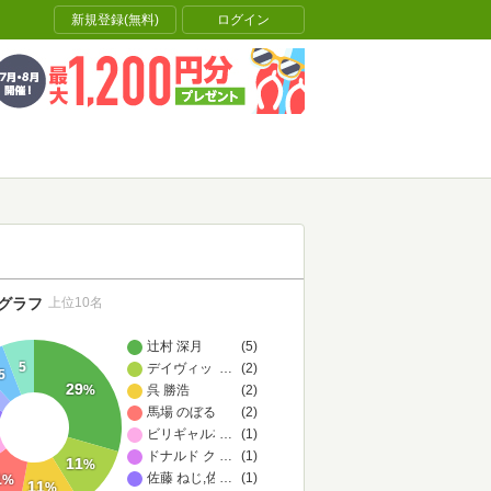
新規登録(無料)
ログイン
グラフ
上位10名
辻村 深月
(5)
5
デイヴィッド・S・キダー,ノア・D・オッペンハイム
…
(2)
5
29
呉 勝浩
(2)
%
馬場 のぼる
(2)
ビリギャル本人さやか
…
(1)
ドナルド クリューズ
…
(1)
11
%
1
佐藤 ねじ,佐藤 蕗
…
(1)
%
11
%