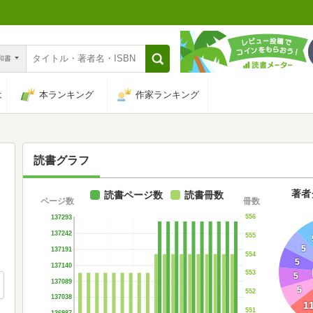
n和書
は
本ランキング
作家ランキング
読書グラフ
著者
読書ページ数
読書冊数
ページ数
冊数
556
137293
137242
555
5
137191
554
5
137140
553
5
137089
5
552
137038
1
551