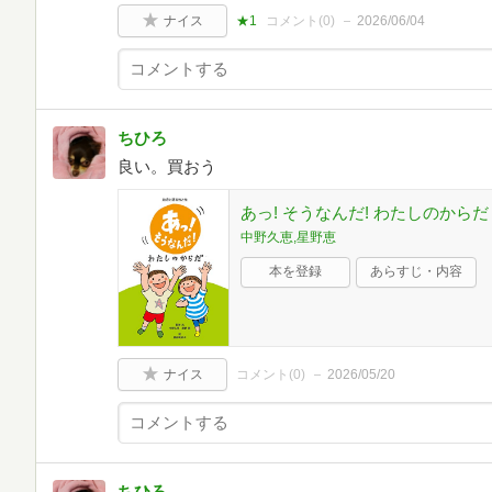
ナイス
★1
コメント(
0
)
2026/06/04
ちひろ
良い。買おう
あっ! そうなんだ! わたしのから
中野久恵,星野恵
本を登録
あらすじ・内容
ナイス
コメント(
0
)
2026/05/20
ちひろ