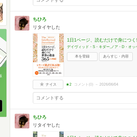
ちひろ
リタイヤした
1日1ページ、読むだけで身につく世
デイヴィッド・S・キダー,ノア・D・オッ
本を登録
あらすじ・内容
版
ナイス
★2
コメント(
0
)
2026/06/04
、
ちひろ
リタイヤした