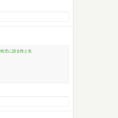
だ 幼児に語る性と生