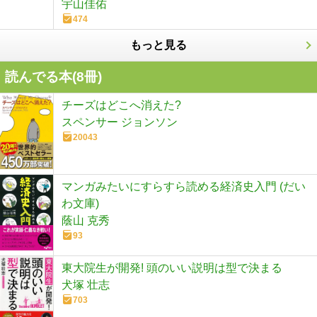
宇山佳佑
474
もっと見る
読んでる本(
8
冊)
チーズはどこへ消えた?
スペンサー ジョンソン
20043
マンガみたいにすらすら読める経済史入門 (だい
わ文庫)
蔭山 克秀
93
東大院生が開発! 頭のいい説明は型で決まる
犬塚 壮志
703