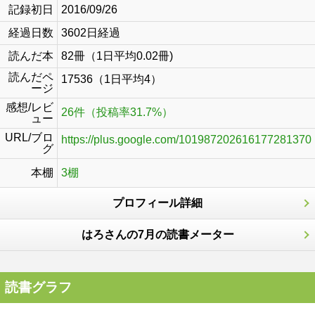
記録初日
2016/09/26
経過日数
3602日経過
読んだ本
82冊（1日平均0.02冊)
読んだペ
17536（1日平均4）
ージ
感想/レビ
26件（投稿率31.7%）
ュー
URL/ブロ
https://plus.google.com/101987202616177281370
グ
本棚
3棚
プロフィール詳細
はろさんの7月の読書メーター
読書グラフ