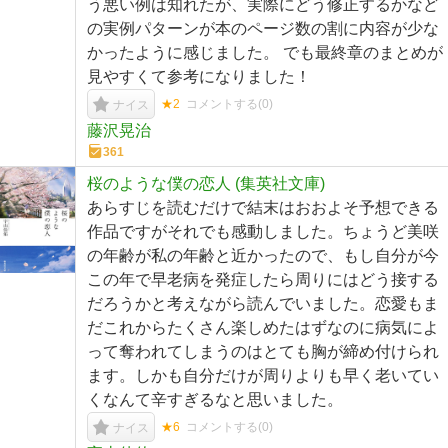
う悪い例は知れたが、実際にどう修正するかなど
の実例パターンが本のページ数の割に内容が少な
かったように感じました。 でも最終章のまとめが
見やすくて参考になりました！
★2
コメントする(
0
)
ナイス
藤沢晃治
361
桜のような僕の恋人 (集英社文庫)
あらすじを読むだけで結末はおおよそ予想できる
作品ですがそれでも感動しました。ちょうど美咲
の年齢が私の年齢と近かったので、もし自分が今
この年で早老病を発症したら周りにはどう接する
だろうかと考えながら読んでいました。恋愛もま
だこれからたくさん楽しめたはずなのに病気によ
って奪われてしまうのはとても胸が締め付けられ
ます。しかも自分だけが周りよりも早く老いてい
くなんて辛すぎるなと思いました。
★6
コメントする(
0
)
ナイス