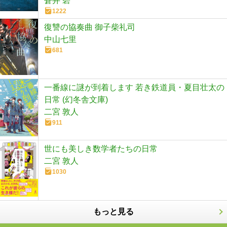
蒼井 碧
1222
復讐の協奏曲 御子柴礼司
中山七里
681
一番線に謎が到着します 若き鉄道員・夏目壮太の
日常 (幻冬舎文庫)
二宮 敦人
911
世にも美しき数学者たちの日常
二宮 敦人
1030
もっと見る