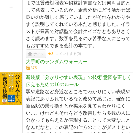
までは貸借対照表や損益計算書などは何を目的と
して発表しているのか、企業分析にどう活かせば
良いのか難しく感じていましたがそれをわかりや
すく説明してくれている本だと感じました。イラ
ストが豊富で対話型で会計クイズなどもありさく
さく読めます。数字を見るのが苦手な人にとって
もおすすめできる会計の本です。
★3
コメントする(
0
)
ナイス
大手町のランダムウォーカー
375
新装版「分かりやすい表現」の技術 意図を正しく
伝えるための16のルール
駅や道路など身近なところでわかりにくい表現や
表記にありふれているなと改めて感じた。確かに
新宿駅の乗り換えとか掲示を見てもわかりにく
い…。けれどもそれをどう改善したら多数の人に
分かってもらえるか表現することって大変なこと
なんだなと。この表記の仕方のここがダメ！とい