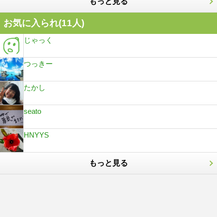
もっと見る
お気に入られ(
11
人)
じゃっく
つっきー
たかし
seato
HNYYS
もっと見る