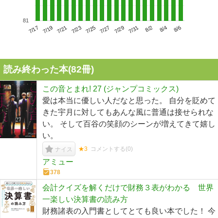
81
7/21
7/27
8/2
7/17
7/23
7/29
8/4
7/19
7/25
7/31
8/6
読み終わった本(
82
冊)
この音とまれ! 27 (ジャンプコミックス)
愛は本当に優しい人だなと思った。 自分を貶めて
きた宇月に対してもあんな風に普通は接せられな
い。 そして百谷の笑顔のシーンが増えてきて嬉し
い。
★3
コメントする(
0
)
ナイス
アミュー
378
会計クイズを解くだけで財務３表がわかる 世界
一楽しい決算書の読み方
財務諸表の入門書としてとても良い本でした！ 今