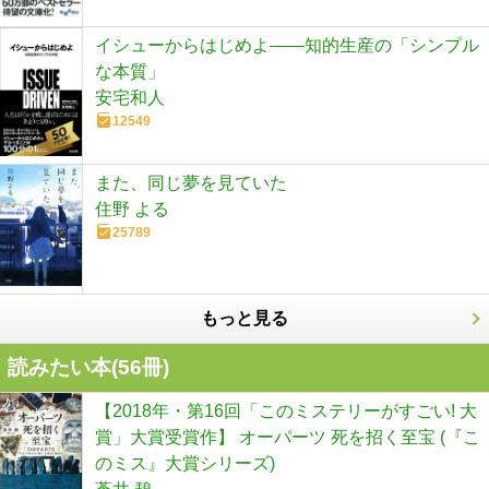
イシューからはじめよ――知的生産の「シンプル
な本質」
安宅和人
12549
また、同じ夢を見ていた
住野 よる
25789
もっと見る
読みたい本(
56
冊)
【2018年・第16回「このミステリーがすごい! 大
賞」大賞受賞作】 オーパーツ 死を招く至宝 (『こ
のミス』大賞シリーズ)