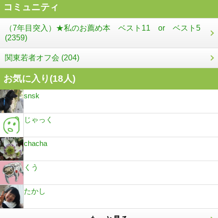
コミュニティ
（7年目突入）★私のお薦め本 ベスト11 or ベスト5
(2359)
関東若者オフ会 (204)
お気に入り(
18
人)
snsk
じゃっく
chacha
くう
たかし