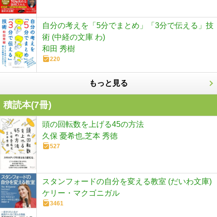
自分の考えを「5分でまとめ」「3分で伝える」技
術 (中経の文庫 わ)
和田 秀樹
220
もっと見る
積読本(
7
冊)
頭の回転数を上げる45の方法
久保 憂希也,芝本 秀徳
527
スタンフォードの自分を変える教室 (だいわ文庫)
ケリー・マクゴニガル
3461