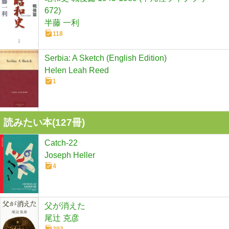
672)
半藤 一利
118
Serbia: A Sketch (English Edition)
Helen Leah Reed
1
読みたい本(
127
冊)
Catch-22
Joseph Heller
4
父が消えた
尾辻 克彦
393