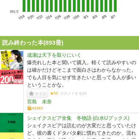
891.5
7/22
7/28
8/3
7/18
7/24
7/30
8/5
7/20
7/26
8/1
8/7
読み終わった本(
893
冊)
成瀬は天下を取りにいく
爆売れした本と聞いて購入。軽くて読みやすいの
は確かだけどそこまで面白さはわからなかった。
でも人目を気にせず生きたいと思ってる人が多い
ということかな。
★55
コメントする(
0
)
ナイス
宮島 未奈
41993
シェイクスピア全集 冬物語 (白水Uブックス)
シェイクスピアは読むのが大変だと思っていたけ
ど、彼の書くドタバタ劇に慣れてきたのか、流れ