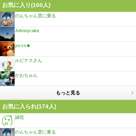
お気に入り(
160
人)
のんちゃん雲に乗る
Johnnycake
yo-co★
ルピナスさん
かおちゅん
もっと見る
お気に入られ(
174
人)
誠也
のんちゃん雲に乗る