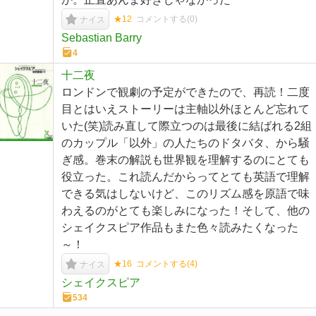
★12
コメントする(
0
)
ナイス
Sebastian Barry
4
十二夜
ロンドンで観劇の予定ができたので、再読！二度
目とはいえストーリーは主軸以外ほとんど忘れて
いた(笑)読み直して際立つのは最後に結ばれる2組
のカップル「以外」の人たちのドタバタ、から騒
ぎ感。巻末の解説も世界観を理解するのにとても
役立った。これ読んだからってとても英語で理解
できる気はしないけど、このリズム感を原語で味
わえるのがとても楽しみになった！そして、他の
シェイクスピア作品もまた色々読みたくなった
～！
★16
コメントする(
4
)
ナイス
シェイクスピア
534