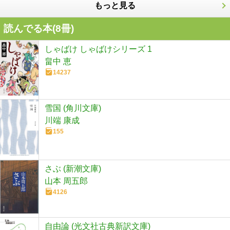
もっと見る
読んでる本(
8
冊)
しゃばけ しゃばけシリーズ 1
畠中 恵
14237
雪国 (角川文庫)
川端 康成
155
さぶ (新潮文庫)
山本 周五郎
4126
自由論 (光文社古典新訳文庫)