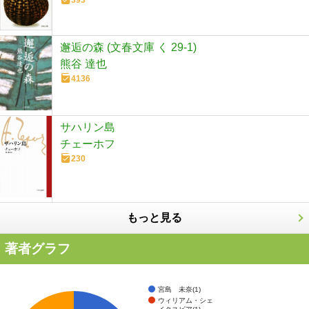
邂逅の森 (文春文庫 く 29-1)
熊谷 達也
4136
サハリン島
チェーホフ
230
もっと見る
著者グラフ
宮島 未奈(1)
ウィリアム・シェ
イクスピア(1)