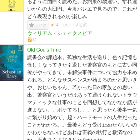
るように面白く読めた。お約束の勘違い、すれ違
いからの大団円。今度バレエで見るので、これが
どう表現されるのか楽しみ
★14
コメントする(
0
)
ナイス
ウィリアム・シェイクスピア
12
Old God's Time
読書会の課題本。孤独な生活を送り、色々記憶も
怪しくなってきた引退した警察官のもとに古い同
僚がやってきて、未解決事件について協力を求め
られる。どんなサスペンスが始まるのかと思いき
や、おじいちゃん、若かった日の家族との思い
出、警察官というだけあって避けられないトラウ
マティックな仕事のことを回想してなかなか話が
進まない、、ボケてるし、、と思ったら後半一気
に繋がり始めて、超・ハードモードの人生だった
ことがわかる。。最後もどう受け止めたらいいの
かわからないけどあれは正義の執行と救済なの
か。正直あんま好きじゃなかった