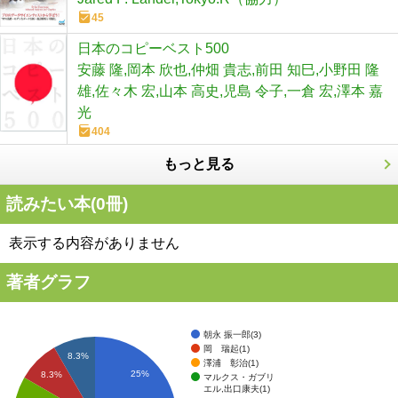
45
日本のコピーベスト500
安藤 隆,岡本 欣也,仲畑 貴志,前田 知巳,小野田 隆
雄,佐々木 宏,山本 高史,児島 令子,一倉 宏,澤本 嘉
光
404
もっと見る
読みたい本(
0
冊)
表示する内容がありません
著者グラフ
朝永 振一郎(3)
岡 瑞起(1)
8.3%
澤浦 彰治(1)
25%
8.3%
マルクス・ガブリ
エル,出口康夫(1)