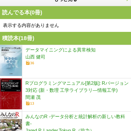
読んでる本(
0
冊)
表示する内容がありません
積読本(
18
冊)
データマイニングによる異常検知
山西 健司
36
Rプログラミングマニュアル[第2版]: Rバージョン
3対応 (新・数理 工学ライブラリ―情報工学)
間瀬 茂
13
みんなのR -データ分析と統計解析の新しい教科
書-
Jared P. Lander,Tokyo.R（協力）