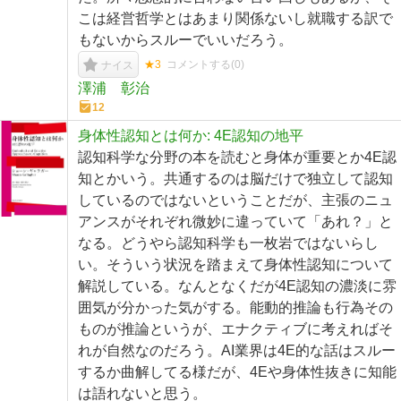
こは経営哲学とはあまり関係ないし就職する訳で
もないからスルーでいいだろう。
★3
コメントする(
0
)
ナイス
澤浦 彰治
12
身体性認知とは何か: 4E認知の地平
認知科学な分野の本を読むと身体が重要とか4E認
知とかいう。共通するのは脳だけで独立して認知
しているのではないということだが、主張のニュ
アンスがそれぞれ微妙に違っていて「あれ？」と
なる。どうやら認知科学も一枚岩ではないらし
い。そういう状況を踏まえて身体性認知について
解説している。なんとなくだが4E認知の濃淡に雰
囲気が分かった気がする。能動的推論も行為その
ものが推論というが、エナクティブに考えればそ
れが自然なのだろう。AI業界は4E的な話はスルー
するか曲解してる様だが、4Eや身体性抜きに知能
は語れないと思う。