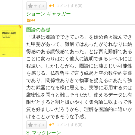
★4
コメントする(
0
)
ナイス
ショーン ギャラガー
44
圏論の基礎
「世界は圏論でできている」を始め色々読んでき
た甲斐があって、難解ではあったがそれなりに納
得感のある読後感であった。とは言え難解である
ことに変わりはなく他人に説明できるレベルには
程遠い。しかしながら、圏論には凄まじい可能性
を感じる。仏教哲学で言う縁起と空の数学的実践
であり、関係性ありきで物事を捉えるにあたり強
力な武器になる様に思える。実際に応用するのは
厳密性を問うと難しそうだが、使えるデータは有
限だとすると割と扱いやすく集合論に収まって性
質も好ましいだろうから、理解を圏論的に追いか
けることができそうな予感。
★7
コメントする(
0
)
ナイス
S. マックレーン