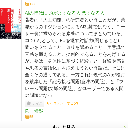
122
AIの時代に 頭がよくなる人 悪くなる人
著者は「人工知能」の研究者ということだが、業
界からのポジションによるAI礼賛ではなく、ユー
ザー側に求められる素養についてまとめている。
コツ(？)として、FBを返す対話力(閉じること)、
問いを立てること、偏りを認めること、美意識で
直感を鍛えること、批判的であることをあげてる
が、要は「身体性に基づく経験」と「経験や感覚
や思考の言語化」を鍛えようという話だ。そこは
全くその通りである。一方これは現代のAIが検討
を放棄した「記号接地問題(意味の問題)」と「フ
レーム問題(文脈の問題)」がユーザーである人間
の問題になっ
★7
コメントする(
2
)
ナイス
岡 瑞起
55
もっと見る