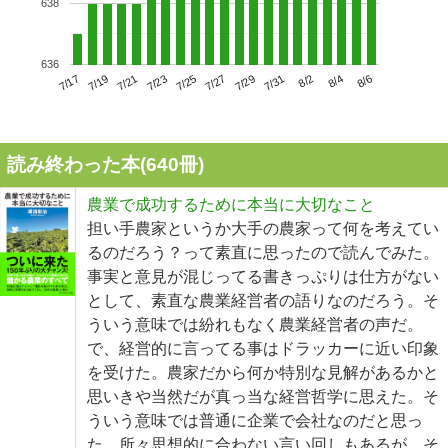
638
636
7/21
7/27
8/2
7/17
7/23
7/29
8/4
7/19
7/25
7/31
8/6
読み終わった本(
640
冊)
農業で成功するために本当に大切なこと
担い手農家というか大手の農家って何を考えてい
るのだろう？って素直に思ったので読んでみた。
事実と意見が混じってる書きっぷりは仕方がない
として、素直な農業経営者の語りなのだろう。そ
ういう意味では紛れもなく農業経営者の声だ。
で、経営的に言ってる事はドラッカーに近い印象
を受けた。農家だから何か特別な見解があるかと
思いきや当然だが真っ当な経営哲学に思えた。そ
ういう意味では普通に企業で会社なのだと思っ
た。所々思想的に合わない言い回しもあるが、そ