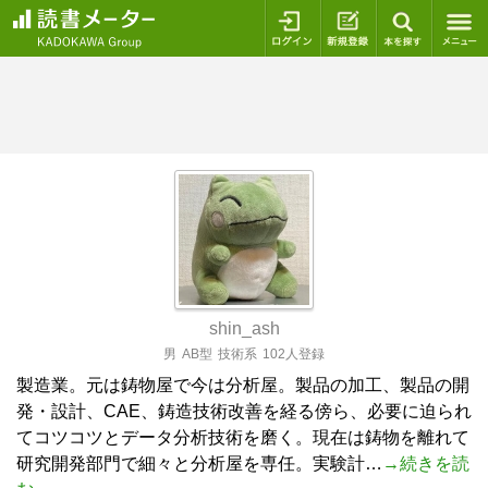
ログイン
新規登録
本を探
shin_ash
男
AB型
技術系
102人登録
製造業。元は鋳物屋で今は分析屋。製品の加工、製品の開
発・設計、CAE、鋳造技術改善を経る傍ら、必要に迫られ
てコツコツとデータ分析技術を磨く。現在は鋳物を離れて
研究開発部門で細々と分析屋を専任。実験計…
→続きを読