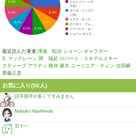
ジェレミー・ハリ
8.3%
ス(1)
エリカ・トンプソ
8.3%
8.3%
ン(1)
トマス・ディク…
8.3%
8.3%
ピーター・フォ…
8.3%
8.3%
ノーバート・ホ…
ショーン ギャラ…
最近読んだ著者:
澤浦 彰治
ショーン ギャラガー
S. マックレーン
岡 瑞起
ロバート・スキデルスキー
スティーブ アウディ
根岸 康夫
ユージニア・チェン
次田瞬
齋藤正彦
お気に入り(
50
人)
誤字脱字が多くてすみません
Nobuko Hashimoto
百十一