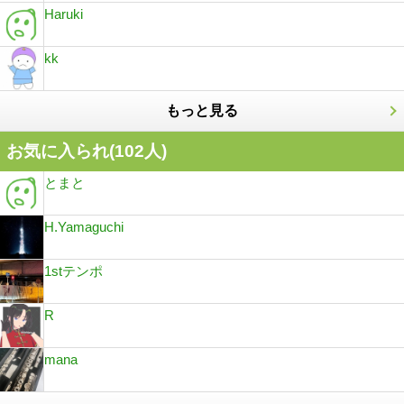
Haruki
kk
もっと見る
お気に入られ(
102
人)
とまと
H.Yamaguchi
1stテンポ
R
mana