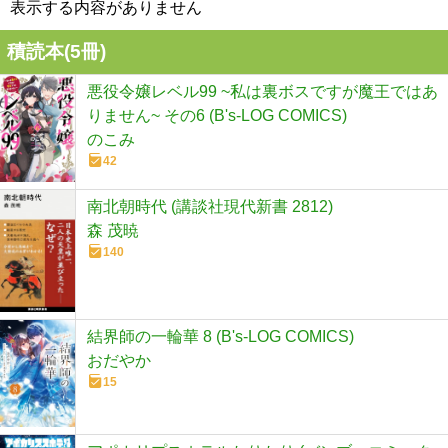
表示する内容がありません
積読本(
5
冊)
悪役令嬢レベル99 ~私は裏ボスですが魔王ではあ
りません~ その6 (B's-LOG COMICS)
のこみ
42
南北朝時代 (講談社現代新書 2812)
森 茂暁
140
結界師の一輪華 8 (B's-LOG COMICS)
おだやか
15