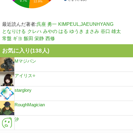
9.7%
12.9%
最近読んだ著者:
呉座 勇一
KIMPEUL,JAEUNHYANG
となりける
クレハ
みやの はる
ゆうき まさみ
谷口 雄太
常盤 ギヨ
飯田 栄静
西修
お気に入り(
138
人)
Mマジパン
アイリス⭐️
starglory
RoughMagician
汐