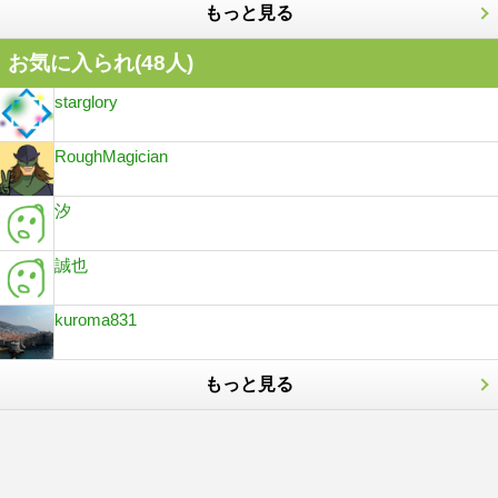
もっと見る
お気に入られ(
48
人)
starglory
RoughMagician
汐
誠也
kuroma831
もっと見る