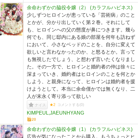
余命わずかの脇役令嬢（2） (カラフルハピネス)
少しずつヒロインが患っている「芸術病」のこと
とかが、分かり出していく第２巻。それにして
も、ヒロインへの父の態度が鼻につきます。幾ら
何でも、同じ邸内にある娘の部屋を何年も訪ねず
において、小さなベッドのことを、自分に変えて
欲しいと言わなかったのか、と怒るとか。言って
も無視したでしょう、と想わず言いたくなりまし
た。その一方で、ヒロインと婚約者の仲は徐々に
深まっていき、婚約者はヒロインのことを何とか
しよう、と親身になって、ヒロインは婚約者を援
けようとして。本当に余命僅かでは無くなり、二
人が末永く寄り添って欲しい
★2
コメントする(
0
)
ナイス
KIMPEUL,JAEUNHYANG
20
余命わずかの脇役令嬢（1） (カラフルハピネス)
広告が気になったことから購入。もうちょっとヒ