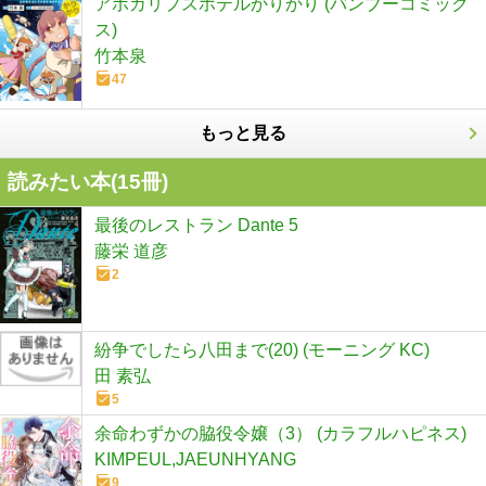
アポカリプスホテルかりかり (バンブーコミック
ス)
竹本泉
47
もっと見る
読みたい本(
15
冊)
最後のレストラン Dante 5
藤栄 道彦
2
紛争でしたら八田まで(20) (モーニング KC)
田 素弘
5
余命わずかの脇役令嬢（3） (カラフルハピネス)
KIMPEUL,JAEUNHYANG
9