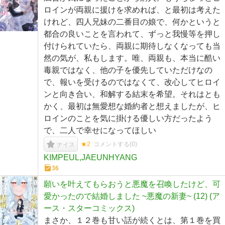
ロインが両親に援けを求めれば、と最初は考えた
けれど、四人兄妹の二番目の娘で、何かというと
都合の良いことを言われて、ずっと我慢等を押し
付けられていたら、両親に期待しなくなっても当
然の気が、私もします。唯、両親も、本当に酷い
毒親ではなく、他の子を優先していただけなの
で、報いを受けるのではなくて、改心してヒロイ
ンと向き合い、和解する結末を希望。それはとも
かく、最初は無愛想な婚約者と想えましたが、ヒ
ロインのことを気に掛ける優しい方だったよう
で、二人で幸せになってほしい
★2
コメントする(
0
)
ナイス
KIMPEUL,JAEUNHYANG
36
願いを叶えてもらおうと悪魔を召喚したけど、可
愛かったので結婚しました ~悪魔の新妻~ (12) (ア
ース・スターコミックス)
まさか、１２巻も甘い話が続くとは、第１巻を買