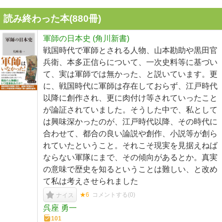
読み終わった本(
880
冊)
軍師の日本史 (角川新書)
戦国時代で軍師とされる人物、山本勘助や黒田官
兵衛、本多正信らについて、一次史料等に基づい
て、実は軍師では無かった、と説いています。更
に、戦国時代に軍師は存在しておらず、江戸時代
以降に創作され、更に肉付け等されていったこと
が論証されていました。そうした中で、私として
は興味深かったのが、江戸時代以降、その時代に
合わせて、都合の良い論説や創作、小説等が創ら
れていたということ。それこそ現実を見据えねば
ならない軍隊にまで、その傾向があるとか。真実
の意味で歴史を知るということは難しい、と改め
て私は考えさせられました
★6
コメントする(
0
)
ナイス
呉座 勇一
101