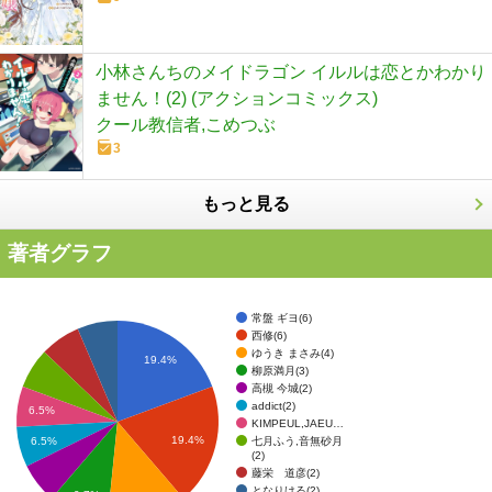
小林さんちのメイドラゴン イルルは恋とかわかり
ません！(2) (アクションコミックス)
クール教信者,こめつぶ
3
もっと見る
著者グラフ
常盤 ギヨ(6)
西修(6)
ゆうき まさみ(4)
19.4%
柳原満月(3)
高槻 今城(2)
addict(2)
6.5%
KIMPEUL,JAEU…
19.4%
七月ふう,音無砂月
6.5%
(2)
藤栄 道彦(2)
となりける(2)