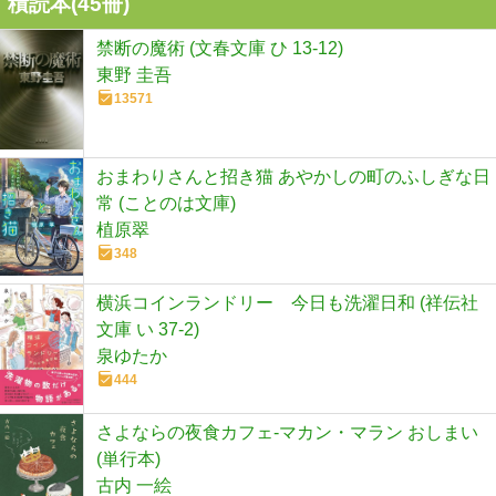
積読本(
45
冊)
禁断の魔術 (文春文庫 ひ 13-12)
東野 圭吾
13571
おまわりさんと招き猫 あやかしの町のふしぎな日
常 (ことのは文庫)
植原翠
348
横浜コインランドリー 今日も洗濯日和 (祥伝社
文庫 い 37-2)
泉ゆたか
444
さよならの夜食カフェ-マカン・マラン おしまい
(単行本)
古内 一絵