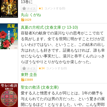
13巻に
★1
コメントする(
0
)
ナイス
丸山 くがね
1629
真夏の方程式 (文春文庫 ひ 13-10)
容疑者Xの献身での湯川なりの思考がここで出て
る気がします。全てを世間に明かすことだけが正
しいわけではない、ということ。この結末の出し
方はわたしも好きです。証拠もなければ、誰も幸
せにならない事実だし。湯川と恭平くんのぶっき
らぼうなやりとりがなかなか楽しかった。
★34
コメントする(
0
)
ナイス
東野 圭吾
23889
聖女の救済 (文春文庫)
愛する人と憎悪する人が同じとは。1年の猶予を
与えられてたのは男の方だった、という驚きの展
開になるほど！となりました。いや。こんな野郎