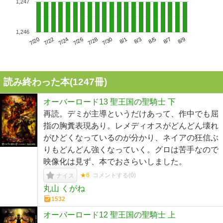
1,247
1,246
7/24
7/30
8/5
7/20
7/26
8/1
8/7
7/22
7/28
8/3
8/9
読み終わった本(
1247
冊)
オーバーロード13 聖王国の聖騎士 下
再読。デミが主導というだけあって、作中でも屈
指の胸糞表現あり。レメディオスがどんどん壊れ
がひどくなっているのが分かり、ネイアの狂信ぶ
りもどんどん強くなっていく。グロは苦手なので
映像化は見ず、本でおさらいしました。
★6
コメントする(
0
)
ナイス
丸山 くがね
1532
オーバーロード12 聖王国の聖騎士 上