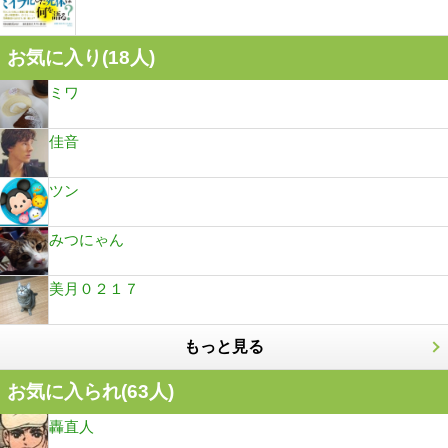
お気に入り(
18
人)
ミワ
佳音
ツン
みつにゃん
美月０２１７
もっと見る
お気に入られ(
63
人)
轟直人