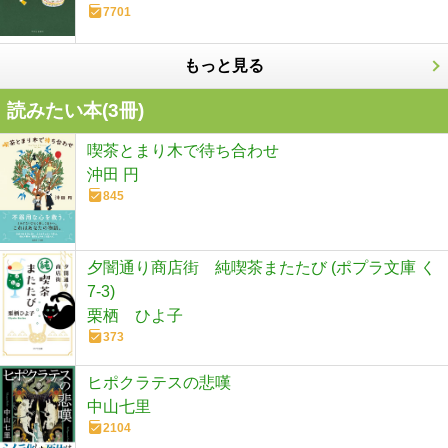
7701
もっと見る
読みたい本(
3
冊)
喫茶とまり木で待ち合わせ
沖田 円
845
夕闇通り商店街 純喫茶またたび (ポプラ文庫 く
7-3)
栗栖 ひよ子
373
ヒポクラテスの悲嘆
中山七里
2104