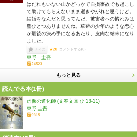
はだれもいない山かどっかで自損事故でも起こし
て助けてもらえないまま逝きやがれと思うけど。
結婚をなんだと思ってんだ。被害者への憐れみは
塵ひとつありませんね。草薙の少年のような恋心
が最後の決め手になるあたり、皮肉な結末になり
ました。
★28
コメントする(
0
)
ナイス
東野 圭吾
24523
もっと見る
読んでる本(
1
冊)
虚像の道化師 (文春文庫 ひ 13-11)
東野 圭吾
9315