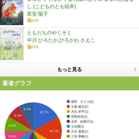
し (こどものとも絵本)
富安 陽子
410
ともだちのやくそく
中川 ひろたか,ひろかわ さえこ
114
もっと見る
著者グラフ
柴田 ケイコ(2)
大塚 健太(2)
8.3%
犬丸 幸平(1)
16.7%
8.3%
宮島未奈(1)
永井 紗耶子(1)
8.3%
土谷愛(1)
16.7%
方丈 貴恵(1)
三宅 香帆(1)
8.3%