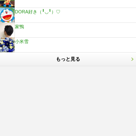
DORA好き（╹◡╹）♡
家鴨
小米雪
もっと見る