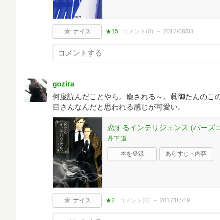
ナイス
★15
コメント(
0
)
2017/08/03
gozira
何度読んだことやら。癒される～。眞御たんのこ
目さんなんだと思われる感じが可愛い。
恋するインテリジェンス (バーズ
丹下 道
本を登録
あらすじ・内容
ナイス
★2
コメント(
0
)
2017/07/19