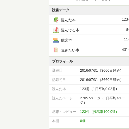
読書データ
123
読んだ本
8
読んでる本
11
積読本
401
読みたい本
プロフィール
登録日
2016/07/31（3660日経過）
記録初日
2016/07/31（3660日経過）
読んだ本
123冊（1日平均0.03冊)
読んだページ
27057ページ（1日平均7ペー
ジ）
感想・レビュー
123件（投稿率100.0%）
本棚
0棚