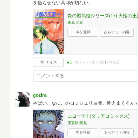
を悟らせない高耶が切ない。
炎の蜃気楼シリーズ(17) 火輪の王国
桑原 水菜
本を登録
あらすじ・内容
ナイス
★1
コメント(
0
)
2017/07/12
gozira
やばい。なにこのロミジュリ展開。悶えまくるんで
コヨーテ I (ダリアコミックス)
座裏屋 蘭丸
本を登録
あらすじ・内容