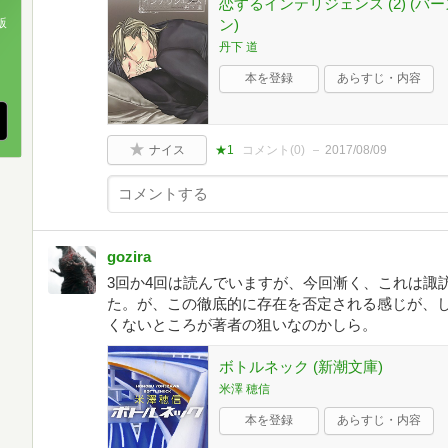
恋するインテリジェンス (2) (
ン)
版
丹下 道
、
本を登録
あらすじ・内容
ナイス
★1
コメント(
0
)
2017/08/09
gozira
3回か4回は読んでいますが、今回漸く、これは諏
た。が、この徹底的に存在を否定される感じが、
くないところが著者の狙いなのかしら。
ボトルネック (新潮文庫)
米澤 穂信
本を登録
あらすじ・内容