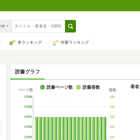
n和書
は
本ランキング
作家ランキング
読書グラフ
著者
読書ページ数
読書冊数
ページ数
冊数
27059
125
27058
124
27057
123
27056
122
27055
121