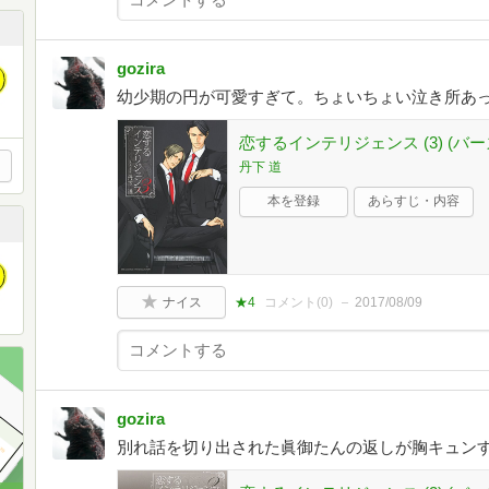
gozira
幼少期の円が可愛すぎて。ちょいちょい泣き所あ
恋するインテリジェンス (3) (
丹下 道
本を登録
あらすじ・内容
ナイス
★4
コメント(
0
)
2017/08/09
gozira
別れ話を切り出された眞御たんの返しが胸キュン