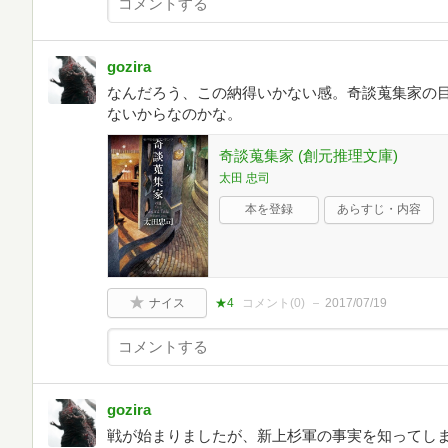
gozira
なんだろう、この納得いかない感。奇談蒐集家の
ないからなのかな。
奇談蒐集家 (創元推理文庫)
太田 忠司
本を登録
あらすじ・内容
ナイス
★4
コメント(
0
)
2017/07/19
gozira
戦が始まりましたが、新上杉軍の事実を知ってし