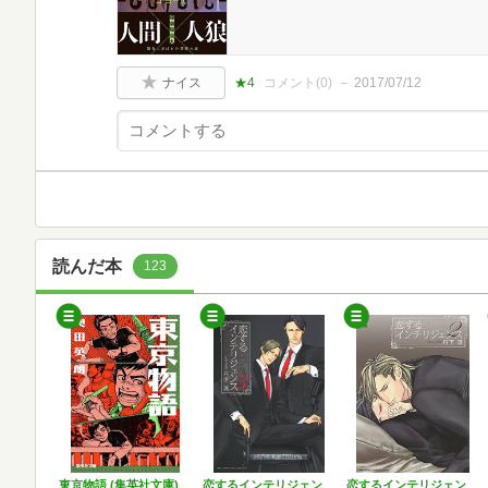
ナイス
★4
コメント(
0
)
2017/07/12
読んだ本
123
東京物語 (集英社文庫)
恋するインテリジェン
恋するインテリジェン