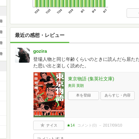
7/20
7/23
7/26
7/29
8/1
8/4
8/7
冊
冊
最近の感想・レビュー
冊
gozira
冊
登場人物と同じ年齢くらいのときに読んだら居た
た思い出と楽しく読めた。
東京物語 (集英社文庫)
奥田 英朗
本を登録
あらすじ・内容
ナイス
★14
コメント(
0
)
2017/09/10