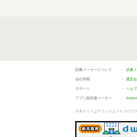
読書メーターについて
読書メ
会社情報
運営会
サポート
ヘルプ
アプリ版読書メーター
Andr
※本サイトはアフィリエイトプログ