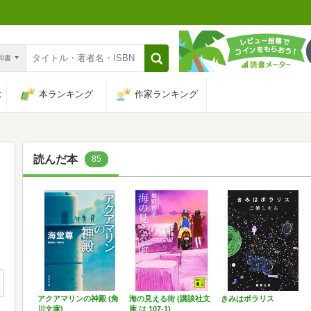
n和書
は
本ランキング
作家ランキング
読んだ本
85
アクアマリンの神殿 (角
海の見える街 (講談社文
きみはポラリス
川文庫)
庫 は 107-1)