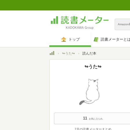
Amazo
トップ
読書メーターと
トップ
↬うた↬
読んだ本
↬うた↬
11
お気に入られ
7月の読書メーターまとめ