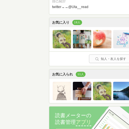
自己紹介
twitter→→@Uta__read
お気に入り
19人
知人・友人を探す
お気に入られ
11人
読書メーターの
読書管理
アプリ