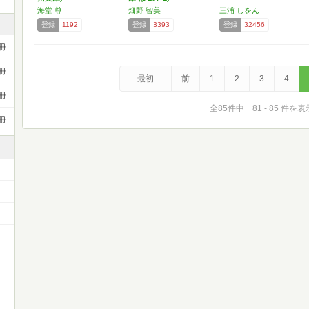
海堂 尊
畑野 智美
三浦 しをん
登録
1192
登録
3393
登録
32456
冊
冊
最初
前
1
2
3
4
冊
全85件中 81 - 85 件を表
冊