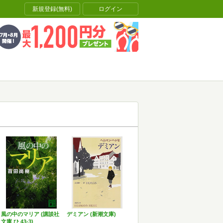
新規登録(無料)
ログイン
風の中のマリア (講談社
デミアン (新潮文庫)
文庫 ひ 43-3)