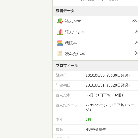
読書データ
85
読んだ本
0
読んでる本
0
積読本
0
読みたい本
プロフィール
登録日
2016/08/30（3630日経過）
記録初日
2016/08/31（3629日経過）
読んだ本
85冊（1日平均0.02冊)
読んだページ
27993ページ（1日平均7ペー
ジ）
本棚
1棚
職業
小/中/高校生