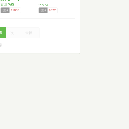
百田 尚樹
ヘッセ
登録
11838
登録
6872
5
次
最後
示