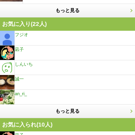
もっと見る
お気に入り(
22
人)
フジオ
凪子
しんいち
誠一
an_ri_
もっと見る
お気に入られ(
10
人)