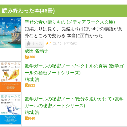
読み終わった本(
46
冊)
幸せの青い贈りもの (メディアワークス文庫)
短編よりは長く、長編よりは短い4つの物語が意
外なところで交わる 本当に面白かった
★7
コメントする(
0
)
ナイス
成田 名璃子
360
数学ガールの秘密ノート/ベクトルの真実 (数学ガ
ールの秘密ノートシリーズ)
結城 浩
533
数学ガールの秘密ノート/微分を追いかけて (数学
ガールの秘密ノートシリーズ)
結城 浩
640