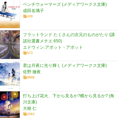
ベンチウォーマーズ (メディアワークス文庫)
成田名璃子
439
フラットランド たくさんの次元のものがたり (講
談社選書メチエ 650)
エドウィン.アボット・アボット
573
君は月夜に光り輝く (メディアワークス文庫)
佐野 徹夜
9698
打ち上げ花火、下から見るか?横から見るか? (角
川文庫)
大根 仁
2563