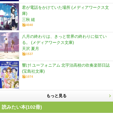
君が電話をかけていた場所 (メディアワークス文
庫)
三秋 縋
4040
八月の終わりは、きっと世界の終わりに似てい
る。 (メディアワークス文庫)
天沢 夏月
1537
響け! ユーフォニアム 北宇治高校の吹奏楽部日誌
(宝島社文庫)
1074
もっと見る
読みたい本(
102
冊)