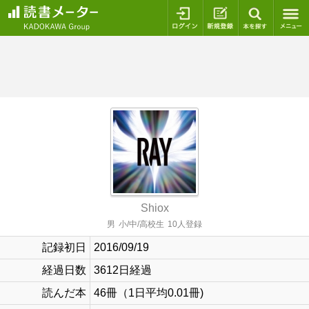
ログイン
新規登録
本を探
Shiox
男
小/中/高校生
10人登録
記録初日
2016/09/19
経過日数
3612日経過
読んだ本
46冊（1日平均0.01冊)