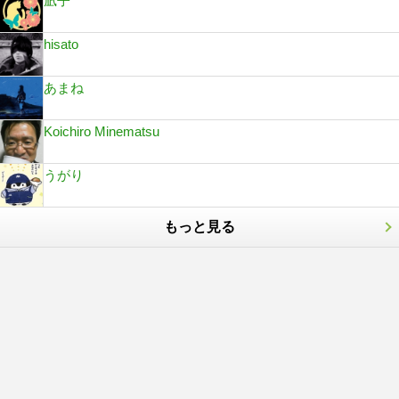
凪子
hisato
あまね
Koichiro Minematsu
うがり
もっと見る