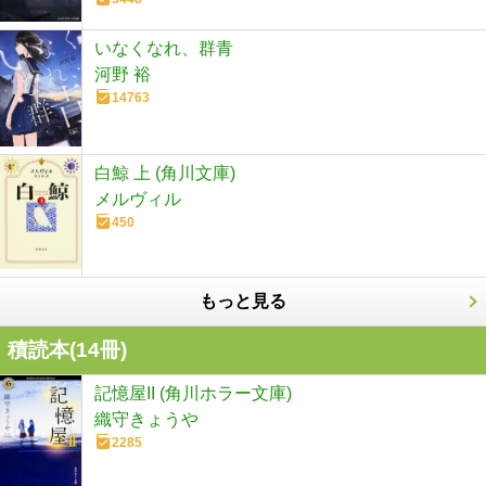
いなくなれ、群青
河野 裕
14763
白鯨 上 (角川文庫)
メルヴィル
450
もっと見る
積読本(
14
冊)
記憶屋II (角川ホラー文庫)
織守きょうや
2285