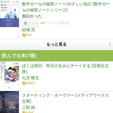
数学ガールの秘密ノート/やさしい統計 (数学ガー
ルの秘密ノートシリーズ)
面白かった
★3
コメントする(
0
)
ナイス
結城 浩
710
もっと見る
読んでる本(
7
冊)
ぼくは明日、昨日のきみとデートする (宝島社文
庫)
七月 隆文
37871
スターティング・オーヴァー (メディアワークス
文庫)
三秋 縋
5448