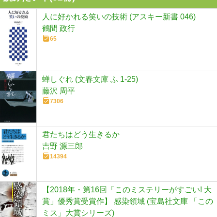
人に好かれる笑いの技術 (アスキー新書 046)
鶴間 政行
65
蝉しぐれ (文春文庫 ふ 1-25)
藤沢 周平
7306
君たちはどう生きるか
吉野 源三郎
14394
【2018年・第16回「このミステリーがすごい! 大
賞」優秀賞受賞作】 感染領域 (宝島社文庫 「この
ミス」大賞シリーズ)