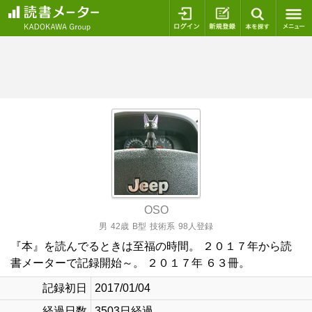
ログイン
新規登録
本を探
OSO
男
42歳
B型
技術系
98人登録
『本』を読んでるときは至福の時間。 ２０１７年から読
書メーターで記録開始～。 ２０１７年 ６３冊。
記録初日
2017/01/04
経過日数
3503日経過