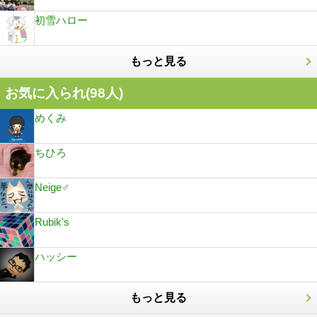
初雪ハロー
もっと見る
お気に入られ(
98
人)
めくみ
ちひろ
Neige♂
Rubik's
ハッシー
もっと見る