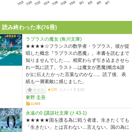
7/22
7/28
8/3
7/18
7/24
7/30
8/5
7/20
7/26
8/1
8/7
読み終わった本(
76
冊)
ラプラスの魔女 (角川文庫)
★★★★☆フランスの数学者・ラプラス。彼が提
唱した概念『ラプラスの悪魔』。本書を読むまで
知りませんでした…。相変わらず引き込まさせら
れ一気に読了。ラスト…は魔女が悪魔(概念&誰
か)に伝えたかった言葉なのかな…。読了後、表
紙も一層素敵に感じました。
★105
コメントする(
0
)
ナイス
東野 圭吾
11469
永遠の0 (講談社文庫 ひ 43-1)
★★★★★国を護る為に戦う者達。生きたくても
「生きたい」とは言わない…言えない。国の為に