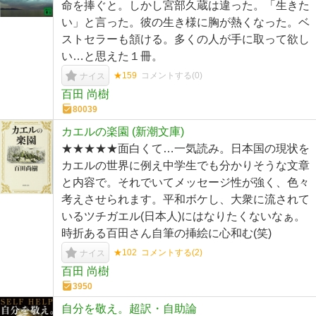
命を捧ぐと。しかし宮部久蔵は違った。「生きた
い」と言った。彼の生き様に胸が熱くなった。ベ
ストセラーも頷ける。多くの人が手に取って欲し
い…と思えた１冊。
★159
コメントする(
0
)
ナイス
百田 尚樹
80039
カエルの楽園 (新潮文庫)
★★★★★面白くて…一気読み。日本国の現状を
カエルの世界に例え中学生でも分かりそうな文章
と内容で。それでいてメッセージ性が強く、色々
考えさせられます。平和ボケし、大衆に流されて
いるツチガエル(日本人)にはなりたくないなぁ。
時折ある百田さん自筆の挿絵に心和む(笑)
★102
コメントする(
2
)
ナイス
百田 尚樹
3950
自分を敬え。超訳・自助論