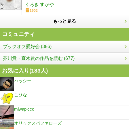
くろき すがや
1902
もっと見る
コミュニティ
ブックオフ愛好会 (386)
芥川賞・直木賞の作品を読む (677)
お気に入り(
183
人)
ハッシー
こひな
miwapicco
オリックスバファローズ