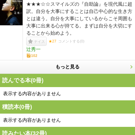
★★★☆☆スマイルズの『自助論』を現代風に超
訳。自分を大事にすることは自己中心的な生き方
とは違う。自分を大事にしているからこそ周囲も
大事に出来る心が持てる。まずは自分を大切にす
ることから始めよう。
★27
コメントする(
0
)
ナイス
辻秀一
102
もっと見る
読んでる本(
0
冊)
表示する内容がありません
積読本(
0
冊)
表示する内容がありません
読みたい本(
32
冊)