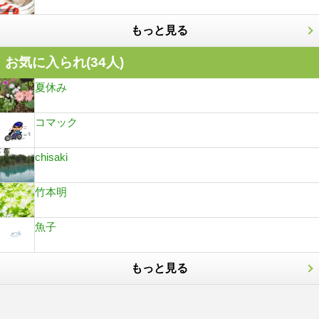
もっと見る
お気に入られ(
34
人)
夏休み
コマック
chisaki
竹本明
魚子
もっと見る