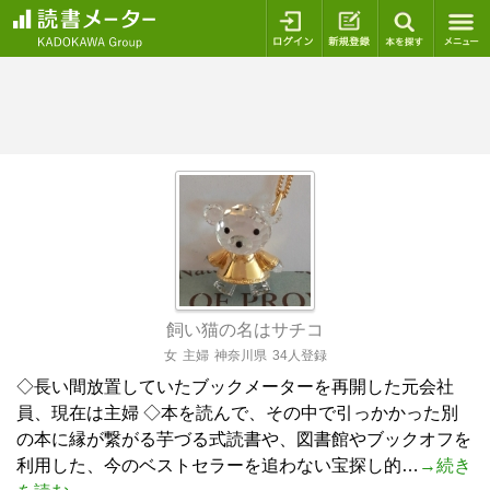
ログイン
新規登録
本を探
飼い猫の名はサチコ
女
主婦
神奈川県
34人登録
◇長い間放置していたブックメーターを再開した元会社
員、現在は主婦 ◇本を読んで、その中で引っかかった別
の本に縁が繋がる芋づる式読書や、図書館やブックオフを
利用した、今のベストセラーを追わない宝探し的…
→続き