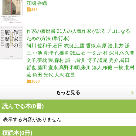
江國 香織
836
作家の履歴書 21人の人気作家が語るプロになる
ための方法 (単行本)
阿川 佐和子,石田 衣良,江國 香織,荻原 浩,北方 謙
三,小池 真理子,椎名 誠,白石 一文,辻村 深月,佐久間
文子,夢枕 獏,森村 誠一,皆川 博子,道尾 秀介,誉田
哲也,藤田 宜永,高野 和明,朱川 湊人,桜庭 一樹,北村
薫,角田 光代,大沢 在昌
1080
もっと見る
読んでる本(
0
冊)
表示する内容がありません
積読本(
0
冊)