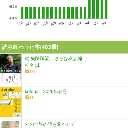
482.0
481.5
7/24
7/30
8/5
7/20
7/26
8/1
8/7
7/22
7/28
8/3
8/9
読み終わった本(
483
冊)
続 失踪願望。 さらば友よ編
椎名 誠
178
kotoba 2026年春号
51
外の世界の話を聞かせて