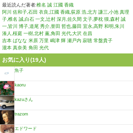
最近読んだ著者:
椎名 誠
江國 香織
阿川 佐和子,石田 衣良,江國 香織,荻原 浩,北方 謙三,小池 真理
子,椎名 誠,白石 一文,辻村 深月,佐久間 文子,夢枕 獏,森村 誠
一,皆川 博子,道尾 秀介,誉田 哲也,藤田 宜永,高野 和明,朱川
湊人,桜庭 一樹,北村 薫,角田 光代,大沢 在昌
吉本 ばなな
米原 万里
嶋津 輝
瀬戸内 寂聴
常盤貴子
瀧本 真奈美
角田 光代
お気に入り(
19
人)
魚子
kaoru
kazuさん
trazom
エドワード