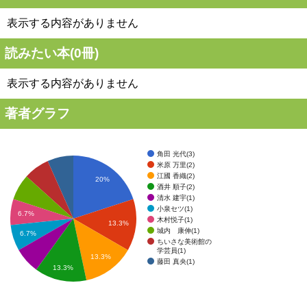
表示する内容がありません
読みたい本(
0
冊)
表示する内容がありません
著者グラフ
角田 光代(3)
米原 万里(2)
江國 香織(2)
20%
酒井 順子(2)
清水 建宇(1)
小泉セツ(1)
6.7%
木村悦子(1)
13.3%
城内 康伸(1)
6.7%
ちいさな美術館の
学芸員(1)
13.3%
藤田 真央(1)
13.3%