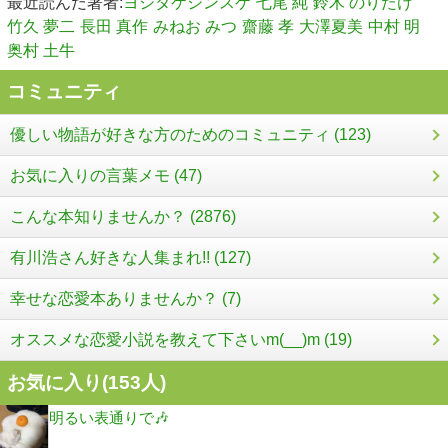
最近読んだ著者:
ヨシタケシンスケ
七尾 純
鈴木 のりたけ
竹久 夢二
長田 真作
みねお みつ
齋藤 孝
大澤夏美
中村 明
奥村 土牛
コミュニティ
優しい物語が好きな方のためのコミュニティ (123)
お気に入りの言葉メモ (47)
こんな本知りませんか？ (2876)
有川浩さん好きな人集まれ!! (127)
幸せな恋愛本ありませんか？ (7)
オススメな恋愛小説を教えて下さいm(__)m (19)
お気に入り(
153
人)
明るい表通りで🎶