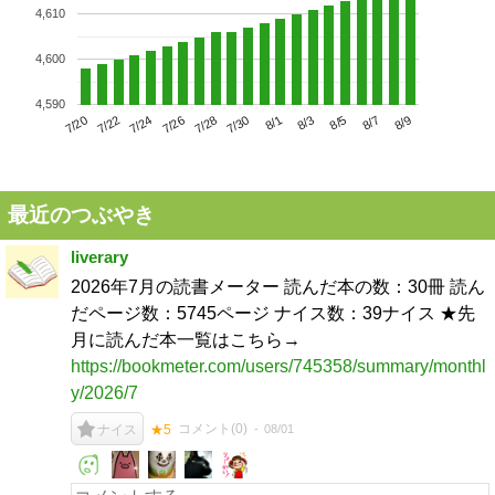
4,610
4,600
4,590
7/24
7/30
8/5
7/20
7/26
8/1
8/7
7/22
7/28
8/3
8/9
最近のつぶやき
liverary
2026年7月の読書メーター 読んだ本の数：30冊 読ん
だページ数：5745ページ ナイス数：39ナイス ★先
月に読んだ本一覧はこちら→
https://bookmeter.com/users/745358/summary/monthl
y/2026/7
コメント(
0
)
08/01
ナイス
★5