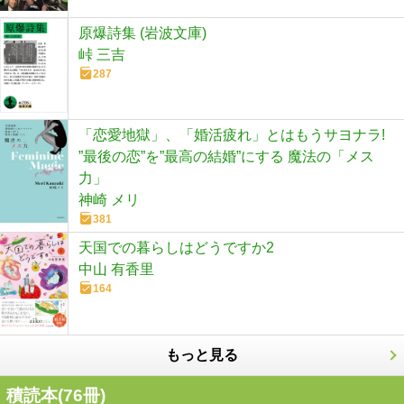
原爆詩集 (岩波文庫)
峠 三吉
287
「恋愛地獄」、「婚活疲れ」とはもうサヨナラ!
”最後の恋”を”最高の結婚”にする 魔法の「メス
力」
神崎 メリ
381
天国での暮らしはどうですか2
中山 有香里
164
もっと見る
積読本(
76
冊)