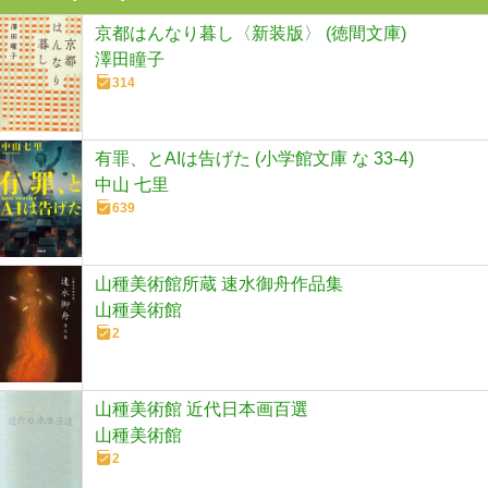
京都はんなり暮し〈新装版〉 (徳間文庫)
澤田瞳子
314
有罪、とAIは告げた (小学館文庫 な 33-4)
中山 七里
639
山種美術館所蔵 速水御舟作品集
山種美術館
2
山種美術館 近代日本画百選
山種美術館
2