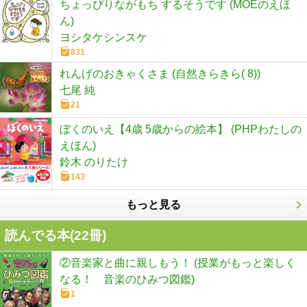
ちょっぴりながもち するそうです (MOEのえほ
ん)
ヨシタケシンスケ
831
れんげのおきゃくさま (自然きらきら( 8))
七尾 純
21
ぼくのいえ【4歳 5歳からの絵本】 (PHPわたしの
えほん)
鈴木 のりたけ
143
もっと見る
読んでる本(
22
冊)
②音楽家と曲に親しもう！ (授業がもっと楽しく
なる！ 音楽のひみつ図鑑)
1