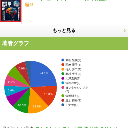
25
もっと見る
著者グラフ
東山 魁夷(7)
岡﨑 素子(4)
6.9%
竹久 夢二(4)
24.1%
奥村 土牛(3)
大澤夏美(2)
6.9%
浦島茂世(2)
ヨシタケシンスケ
6.9%
(2)
13.8%
森沢明夫(2)
速水 御舟(2)
王文萱(1)
10.3%
13.8%