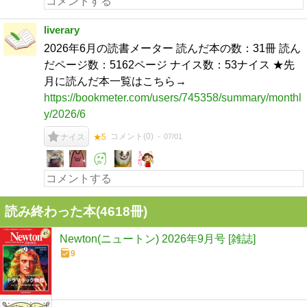
liverary
2026年6月の読書メーター 読んだ本の数：31冊 読ん
だページ数：5162ページ ナイス数：53ナイス ★先
月に読んだ本一覧はこちら→
https://bookmeter.com/users/745358/summary/monthl
y/2026/6
コメント(
0
)
07/01
ナイス
★5
読み終わった本(
4618
冊)
Newton(ニュートン) 2026年9月号 [雑誌]
9