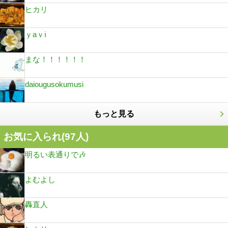
ヒカリ
ｙaｖℹ︎
まな！！！！！！
daiougusokumusi
もっと見る
お気に入られ(
97
人)
明るい表通りで🎶
よむよし
轟直人