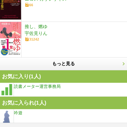
66
推し、燃ゆ
宇佐見りん
31242
もっと見る
お気に入り(
1
人)
読書メーター運営事務局
お気に入られ(
1
人)
吟遊