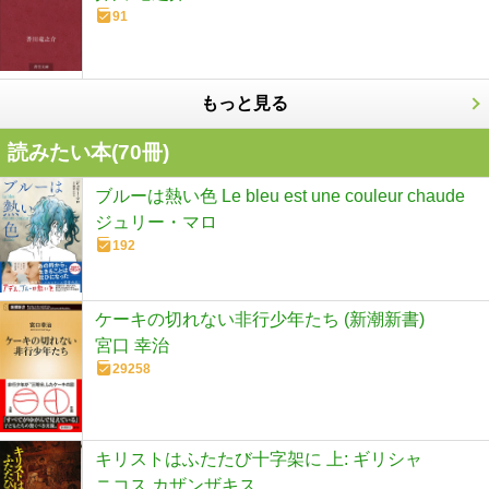
91
もっと見る
読みたい本(
70
冊)
ブルーは熱い色 Le bleu est une couleur chaude
ジュリー・マロ
192
ケーキの切れない非行少年たち (新潮新書)
宮口 幸治
29258
キリストはふたたび十字架に 上: ギリシャ
ニコス カザンザキス