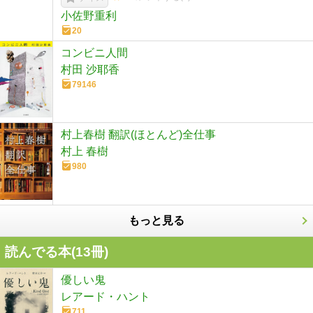
小佐野重利
20
コンビニ人間
村田 沙耶香
79146
村上春樹 翻訳(ほとんど)全仕事
村上 春樹
980
もっと見る
読んでる本(
13
冊)
優しい鬼
レアード・ハント
711