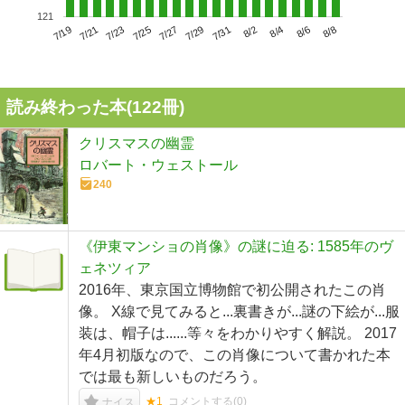
121
7/23
7/29
8/4
7/19
7/25
7/31
8/6
7/21
7/27
8/2
8/8
読み終わった本(
122
冊)
クリスマスの幽霊
ロバート・ウェストール
240
《伊東マンショの肖像》の謎に迫る: 1585年のヴ
ェネツィア
2016年、東京国立博物館で初公開されたこの肖
像。 X線で見てみると...裏書きが...謎の下絵が...服
装は、帽子は......等々をわかりやすく解説。 2017
年4月初版なので、この肖像について書かれた本
では最も新しいものだろう。
★1
コメントする(
0
)
ナイス