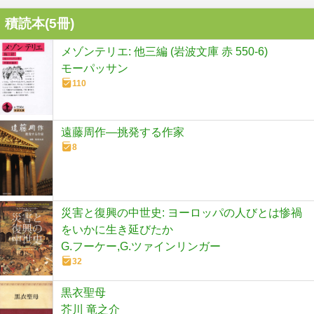
積読本(
5
冊)
メゾンテリエ: 他三編 (岩波文庫 赤 550-6)
モーパッサン
110
遠藤周作―挑発する作家
8
災害と復興の中世史: ヨーロッパの人びとは惨禍
をいかに生き延びたか
G.フーケー,G.ツァインリンガー
32
黒衣聖母
芥川 竜之介